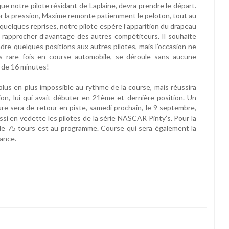
ue notre pilote résidant de Laplaine, devra prendre le départ.
rer la pression, Maxime remonte patiemment le peloton, tout au
À quelques reprises, notre pilote espère l’apparition du drapeau
se rapprocher d’avantage des autres compétiteurs. Il souhaite
ndre quelques positions aux autres pilotes, mais l’occasion ne
ès rare fois en course automobile, se déroule sans aucune
s de 16 minutes!
lus en plus impossible au rythme de la course, mais réussira
n, lui qui avait débuter en 21ème et dernière position. Un
ture sera de retour en piste, samedi prochain, le 9 septembre,
ssi en vedette les pilotes de la série NASCAR Pinty’s. Pour la
e 75 tours est au programme. Course qui sera également la
ance.