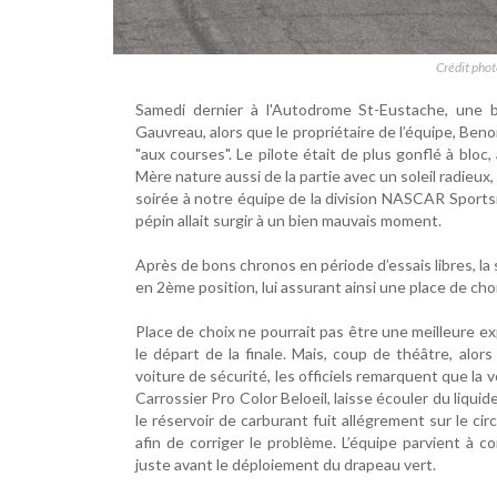
Crédit pho
Samedi dernier à l'Autodrome St-Eustache, une b
Gauvreau, alors que le propriétaire de l’équipe, Ben
"aux courses". Le pilote était de plus gonflé à blo
Mère nature aussi de la partie avec un soleil radieux,
soirée à notre équipe de la division NASCAR Sports
pépin allait surgir à un bien mauvais moment.
Après de bons chronos en période d’essais libres, l
en 2ème position, lui assurant ainsi une place de choi
Place de choix ne pourrait pas être une meilleure ex
le départ de la finale. Mais, coup de théâtre, alor
voiture de sécurité, les officiels remarquent que la 
Carrossier Pro Color Beloeil, laisse écouler du liquid
le réservoir de carburant fuit allégrement sur le circ
afin de corriger le problème. L’équipe parvient à 
juste avant le déploiement du drapeau vert.