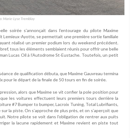
to: Marie-Lyse Tremblay
elle soirée s’annonçait dans l’entourage du pilote Maxime
oit Lemieux-Ayotte, se permettait une première sortie familiale
c, ayant réalisé un premier podium lors du weekend précédent.
 bref, tous les éléments semblaient réunis pour offrir une belle
man Lucas Oil à l’Autodrome St-Eustache. Toutefois, un petit
a séance de qualification débuta, que Maxime Gauvreau termina
x pour le départ de la finale de 50 tours en fin de soirée.
pression, alors que Maxime se vit confier la pole position pour
s que les voitures effectuent leurs premiers tours derrière la
voiture #7 Bumper to bumper, Lacroix Tuning, Total Lubrifiants,
e sur la piste. On s’approche de plus près, et on s’aperçoit que
uit. Notre pilote se voit dans l’obligation de rentrer aux puits
corriger la lacune rapidement et Maxime revient en piste tout