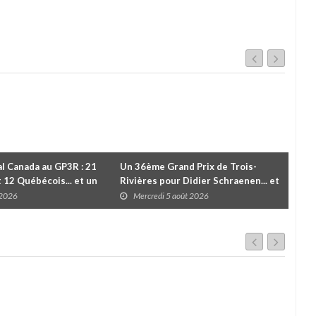
l Canada au GP3R : 21
Un 36ème Grand Prix de Trois-
Valé
t 12 Québécois... et un
Rivières pour Didier Schraenen... et
vic
 d'Antoine Sénéchal
une première en Challenge Canada
troi
 2026
Mercredi 5 août 2026
M
 ?