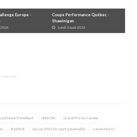
llenge Europe -
Coupe Performance Québec -
WRC
s
Shawinigan
Éta
t 2026
Lundi 3 août 2026
D
PUBLICITÉ
rcuit Mont-Tremblant
NASCAR
Grand Prix du Canada
in
Red Bull
Saison 2025 de sport automobile
Lando Norris