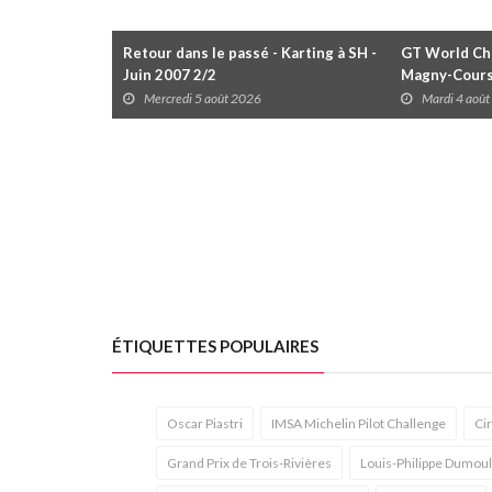
Retour dans le passé - Karting à SH -
GT World Cha
Juin 2007 2/2
Magny-Cour
Mercredi 5 août 2026
Mardi 4 aoû
ÉTIQUETTES POPULAIRES
Oscar Piastri
IMSA Michelin Pilot Challenge
Ci
Grand Prix de Trois-Rivières
Louis-Philippe Dumoul