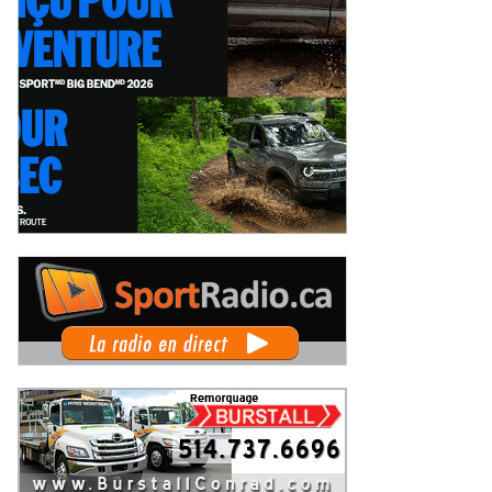
rie Limoges et Alex Tagliani : La
Simon Dion-Viens vers un nouveau
toire pour objectif au GP3R, dans
Top 6 ce week-end au GP3R, en sér
s séries différentes
NASCAR Canada ?
ercredi 5 août 2026
Mercredi 5 août 2026