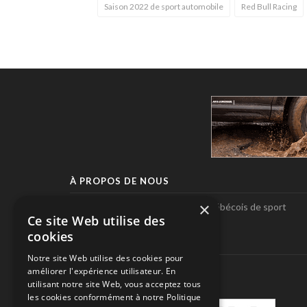
Saison 2022 de sport automobile
Red Bull Racing
À PROPOS DE NOUS
×
Pole-Position, le seul magazine québécois de sport
Ce site Web utilise des
automobile.
cookies
SUIVEZ-NOUS
Notre site Web utilise des cookies pour
améliorer l'expérience utilisateur. En
utilisant notre site Web, vous acceptez tous
les cookies conformément à notre Politique