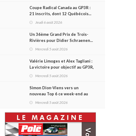
Coupe Radical Canada au GP3R :
21 inscrits, dont 12 Québécois...
et un premier gain d'Antoine
Jeudi 6 août 2026
Sénéchal dans la série ?
Un 36ème Grand Prix de Trois-
Rivières pour Didier Schraenen...
et une première en Challenge
Mercredi 5 août 2026
Canada
Valérie Limoges et Alex Tagliani :
La victoire pour objectif au GP3R,
dans trois séries différentes
Mercredi 5 août 2026
Simon Dion-Viens vers un
nouveau Top 6 ce week-end au
GP3R, en série NASCAR Canada ?
Mercredi 5 août 2026