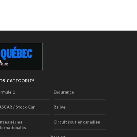
OS CATÉGORIES
rmule 1
Endurance
ASCAR / Stock-Car
Rallye
tres séries
Circuit routier canadien
ternationales