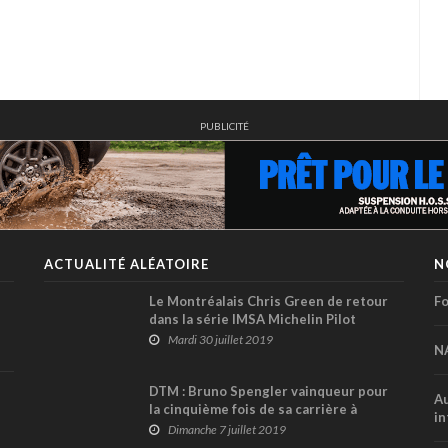
PUBLICITÉ
ACTUALITÉ ALÉATOIRE
N
Le Montréalais Chris Green de retour
Fo
dans la série IMSA Michelin Pilot
Challenge dès ce week-end !
Mardi 30 juillet 2019
N
DTM : Bruno Spengler vainqueur pour
Au
la cinquième fois de sa carrière à
in
Nuremberg ! (+ vidéos)
Dimanche 7 juillet 2019