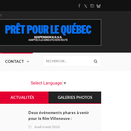
TÉ
CONTACT
Select Language
▼
ACTUALITÉS
GALERIES PHOTOS
Deux événements phares à venir
pour le film Villeneuve :
L'ascension d'une légende (+
Jeudi 6 août 2026
vidéo)