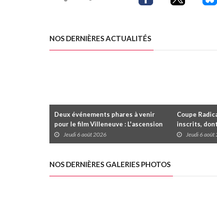
NOS DERNIÈRES ACTUALITÉS
Deux événements phares à venir
Coupe Radica
pour le film Villeneuve : L'ascension
inscrits, don
d'une légende (+ vidéo)
premier gain
Jeudi 6 août 2026
Jeudi 6 août
dans la série
NOS DERNIÈRES GALERIES PHOTOS