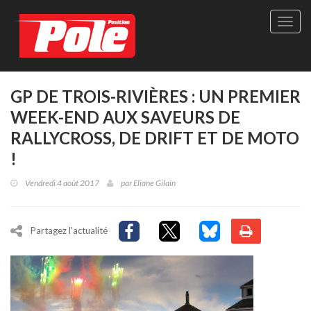
Site
officie
de
Pole-
Positi
Maga
GP DE TROIS-RIVIÈRES : UN PREMIER
-
WEEK-END AUX SAVEURS DE
Le
seul
RALLYCROSS, DE DRIFT ET DE MOTO
maga
!
québé
de
Vendredi 4 août 2017
par
Eliane Gilain
sport
autom
Partagez l'actualité