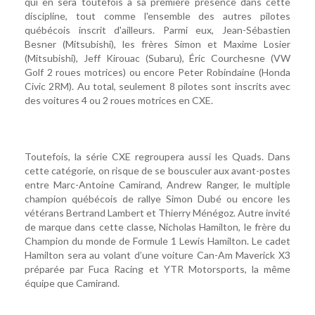
qui en sera toutefois à sa première présence dans cette
discipline, tout comme l'ensemble des autres pilotes
québécois inscrit d'ailleurs. Parmi eux, Jean-Sébastien
Besner (Mitsubishi), les frères Simon et Maxime Losier
(Mitsubishi), Jeff Kirouac (Subaru), Éric Courchesne (VW
Golf 2 roues motrices) ou encore Peter Robindaine (Honda
Civic 2RM). Au total, seulement 8 pilotes sont inscrits avec
des voitures 4 ou 2 roues motrices en CXE.
Toutefois, la série CXE regroupera aussi les Quads. Dans
cette catégorie, on risque de se bousculer aux avant-postes
entre Marc-Antoine Camirand, Andrew Ranger, le multiple
champion québécois de rallye Simon Dubé ou encore les
vétérans Bertrand Lambert et Thierry Ménégoz. Autre invité
de marque dans cette classe, Nicholas Hamilton, le frère du
Champion du monde de Formule 1 Lewis Hamilton. Le cadet
Hamilton sera au volant d’une voiture Can-Am Maverick X3
préparée par Fuca Racing et YTR Motorsports, la même
équipe que Camirand.