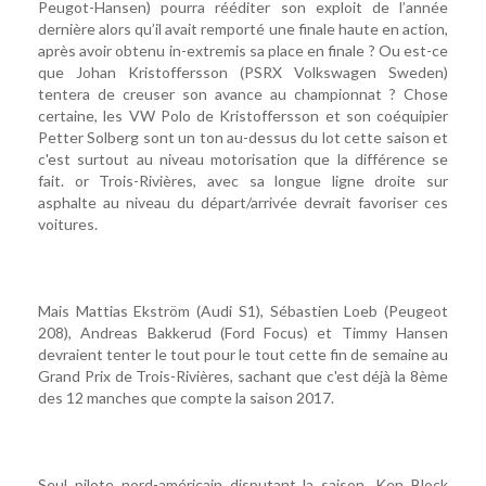
Peugot-Hansen) pourra rééditer son exploit de l’année
dernière alors qu’il avait remporté une finale haute en action,
après avoir obtenu in-extremis sa place en finale ? Ou est-ce
que Johan Kristoffersson (PSRX Volkswagen Sweden)
tentera de creuser son avance au championnat ? Chose
certaine, les VW Polo de Kristoffersson et son coéquipier
Petter Solberg sont un ton au-dessus du lot cette saison et
c'est surtout au niveau motorisation que la différence se
fait. or Trois-Rivières, avec sa longue ligne droite sur
asphalte au niveau du départ/arrivée devrait favoriser ces
voitures.
Mais Mattias Ekström (Audi S1), Sébastien Loeb (Peugeot
208), Andreas Bakkerud (Ford Focus) et Timmy Hansen
devraient tenter le tout pour le tout cette fin de semaine au
Grand Prix de Trois-Rivières, sachant que c'est déjà la 8ème
des 12 manches que compte la saison 2017.
Seul pilote nord-américain disputant la saison, Ken Block