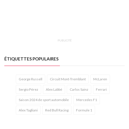
PUBLICITÉ
ÉTIQUETTES POPULAIRES
George Russell
Circuit Mont-Tremblant
McLaren
Sergio Pérez
Alex Labbé
Carlos Sainz
Ferrari
Saison 2024 de sport automobile
Mercedes F1
Alex Tagliani
Red Bull Racing
Formule 1