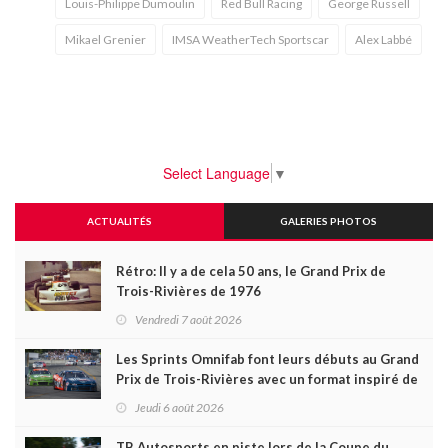
Louis-Philippe Dumoulin
Red Bull Racing
George Russell
Mikael Grenier
IMSA WeatherTech Sportscar
Alex Labbé
Select Language
▼
ACTUALITÉS
GALERIES PHOTOS
Rétro: Il y a de cela 50 ans, le Grand Prix de
Trois-Rivières de 1976
Vendredi 7 août 2026
Les Sprints Omnifab font leurs débuts au Grand
Prix de Trois-Rivières avec un format inspiré de
Daytona
Jeudi 6 août 2026
TB Autosports en piste lors de la Coupe du