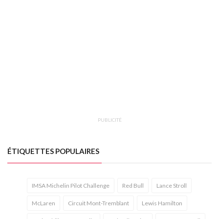
PUBLICITÉ
ÉTIQUETTES POPULAIRES
IMSA Michelin Pilot Challenge
Red Bull
Lance Stroll
McLaren
Circuit Mont-Tremblant
Lewis Hamilton