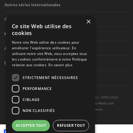
Autres séries internationales
×
Circuit routier canadien
Ce site Web utilise des
cookies
Karting
Notre site Web utilise des cookies pour
améliorer l'expérience utilisateur. En
Autres séries nationales
utilisant notre site Web, vous acceptez tous
les cookies conformément à notre Politique
Divers
relative aux cookies.
En savoir plus
STRICTEMENT NÉCESSAIRES
PERFORMANCE
Tous droits réservés © Les Éditions Pole-Position inc. 1990-2026
CIBLAGE
Ce site est produit et hébergé par Montréal-Photo-Web.com
Politique de confidentialité et Conditions d’utilisation
NON CLASSIFIÉS
ACCEPTER TOUT
REFUSER TOUT