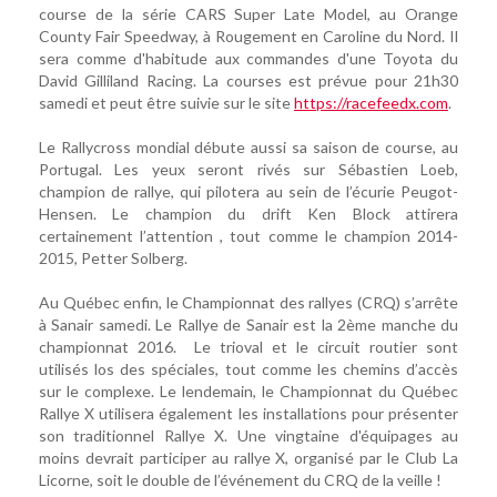
course de la série CARS Super Late Model, au Orange
County Fair Speedway, à Rougement en Caroline du Nord. Il
sera comme d'habitude aux commandes d'une Toyota du
David Gilliland Racing. La courses est prévue pour 21h30
samedi et peut être suivie sur le site
https://racefeedx.com
.
Le Rallycross mondial débute aussi sa saison de course, au
Portugal. Les yeux seront rivés sur Sébastien Loeb,
champion de rallye, qui pilotera au sein de l’écurie Peugot-
Hensen. Le champion du drift Ken Block attirera
certainement l’attention , tout comme le champion 2014-
2015, Petter Solberg.
Au Québec enfin, le Championnat des rallyes (CRQ) s’arrête
à Sanair samedi. Le Rallye de Sanair est la 2ème manche du
championnat 2016. Le trioval et le circuit routier sont
utilisés los des spéciales, tout comme les chemins d’accès
sur le complexe. Le lendemain, le Championnat du Québec
Rallye X utilisera également les installations pour présenter
son traditionnel Rallye X. Une vingtaine d'équipages au
moins devrait participer au rallye X, organisé par le Club La
Licorne, soit le double de l’événement du CRQ de la veille !