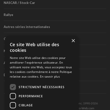
NASCAR / Stock-Car
Rallye
Autres séries internationales
×
Circuit routier canadien
Ce site Web utilise des
cookies
Karting
Notre site Web utilise des cookies pour
améliorer l'expérience utilisateur. En
Autres séries nationales
utilisant notre site Web, vous acceptez tous
les cookies conformément à notre Politique
Divers
relative aux cookies.
En savoir plus
STRICTEMENT NÉCESSAIRES
PERFORMANCE
Tous droits réservés © Les Éditions Pole-Position inc. 1990-2026
CIBLAGE
Ce site est produit et hébergé par Montréal-Photo-Web.com