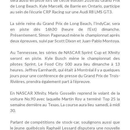
sera aussi en piste lors de cette édition 2016 du Grand Prix
de Long Beach. Kyle Marcelli, de Barrie en Ontario, participe
au sein de l’écurie CRP Racing sur une Audi R8 LMS GT3.
La série reine du Grand Prix de Long Beach, l’IndyCar, sera
en piste dès 16h30 (heure de l'Est) dimanche.
Présentement, Simon Pagenaud mène le championnat après
deux épreuves, suivi par Scott Dixon et Juan-Pablo Montoya.
Au Tennessee, les séries de NASCAR Sprint Cup et Xfinity
seront en piste. Kyle Busch mène le championnat des
pilotes Sprint. Le Food City 500 aura lieu dimanche à 13
heures. Jeffrey Earnhardt, qui était à Montréal il y a quelques
jours pour une conférence de presse du Grand Prix de Trois-
Rivières, prendra également part à l’épreuve.
En NASCAR Xfinity, Mario Gosselin reprend le volant de la
voiture No.90 avec laquelle Martin Roy a terminé Top 25 la
semaine dernière au Texas. La course aura lieu samedi, à midi
30.
Parlant de compétitions de stock-car, soulignons aussi que
le jeune québécois Raphaël Lessard disputera une nouvelle