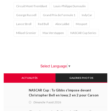
Circuit Mont-Tremblant
Louis-Philippe Dumoulin
George Russell
Grand Prix de Formule 1
IndyCar
Lance Stroll
Red Bull
Alex Labbé
Mosport
Mikael Grenier
Max Verstappen
NASCAR Cup Series
Select Language
▼
ACTUALITÉS
GALERIES PHOTOS
NASCAR Cup : Ty Gibbs s’impose devant
Christopher Bell en Iowa; 2 en 2 pour Carson
Kvapil en série O’Reilly
Dimanche 9 août 2026