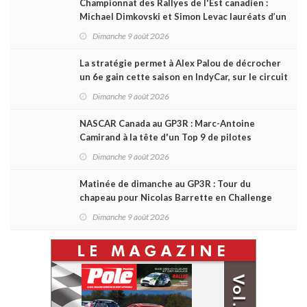
Championnat des Rallyes de l'Est canadien :
Michael Dimkovski et Simon Levac lauréats d’un
Black Bear Rally à rebondissements !
Dimanche 9 août 2026
La stratégie permet à Alex Palou de décrocher
un 6e gain cette saison en IndyCar, sur le circuit
de Portland
Dimanche 9 août 2026
NASCAR Canada au GP3R : Marc-Antoine
Camirand à la tête d'un Top 9 de pilotes
québécois
Dimanche 9 août 2026
Matinée de dimanche au GP3R : Tour du
chapeau pour Nicolas Barrette en Challenge
Canada; succès de Sylvain Laporte en SPC
Dimanche 9 août 2026