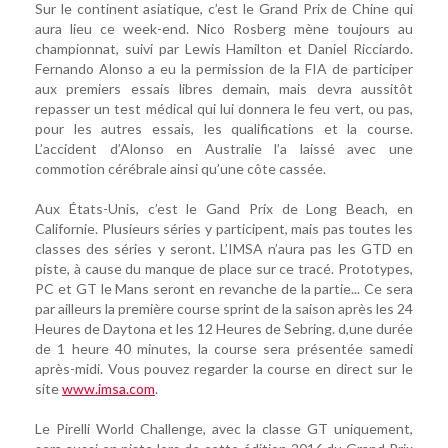
Sur le continent asiatique, c’est le Grand Prix de Chine qui
aura lieu ce week-end. Nico Rosberg mène toujours au
championnat, suivi par Lewis Hamilton et Daniel Ricciardo.
Fernando Alonso a eu la permission de la FIA de participer
aux premiers essais libres demain, mais devra aussitôt
repasser un test médical qui lui donnera le feu vert, ou pas,
pour les autres essais, les qualifications et la course.
L’accident d’Alonso en Australie l’a laissé avec une
commotion cérébrale ainsi qu’une côte cassée.
Aux États-Unis, c’est le Gand Prix de Long Beach, en
Californie. Plusieurs séries y participent, mais pas toutes les
classes des séries y seront. L’IMSA n’aura pas les GTD en
piste, à cause du manque de place sur ce tracé. Prototypes,
PC et GT le Mans seront en revanche de la partie... Ce sera
par ailleurs la première course sprint de la saison après les 24
Heures de Daytona et les 12 Heures de Sebring. d,une durée
de 1 heure 40 minutes, la course sera présentée samedi
après-midi. Vous pouvez regarder la course en direct sur le
site
www.imsa.com
.
Le Pirelli World Challenge, avec la classe GT uniquement,