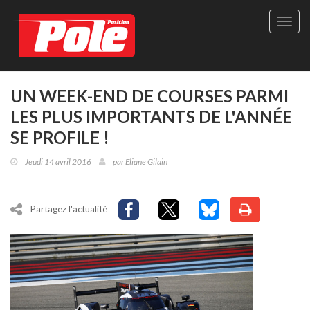
Site
officie
de
Pole-
Positi
Maga
UN WEEK-END DE COURSES PARMI
-
LES PLUS IMPORTANTS DE L'ANNÉE
Le
seul
SE PROFILE !
maga
québé
Jeudi 14 avril 2016
par
Eliane Gilain
de
sport
autom
Partagez l'actualité