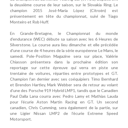
la deuxième course de leur saison, sur le Slovakia Ring. Le
champion 2015 José-María López (Citroën) est
présentement en tête du championnat, suivi de Tiago
Monteiro et Rob Huff.
En Grande-Bretagne, le Championnat du monde
d’endurance (WEC) débute sa saison avec les 6 Heures de
Silverstone. La course aura lieu dimanche et elle précédée
d'une course de 4 heures de la série européenne Le Mans, le
samedi. Pole-Position Magazine sera sur place, Valérie
Chiasson présentera dans la prochaine édition son
reportage sur cette épreuve qui verra en piste une
trentaine de voitures, réparties entre prototypes et GT.
Champion l'an dernier avec ses coéquipiers Timo Bernhard
et Brendon Hartley, Mark Webber sera de retour au volant
d’une des Porsche 919 Hybrid LMP1, tandis que le Canadien
Paul Dalla Lana courra avec Pedro Lamy et Mathias Lauda
pour l’écurie Aston Martin Racing en GT. Un second
canadien, Chris Cumming, sera également de la partie, sur
une Ligier Nissan LMP2 de l’écurie Extreme Speed
Motorsport.