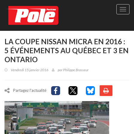
Site
officie
de
Pole-
Positi
Maga
LA COUPE NISSAN MICRA EN 2016 :
-
5 ÉVÉNEMENTS AU QUÉBEC ET 3 EN
Le
seul
ONTARIO
maga
québé
Vendredi 15 janvier 2016
par
Philippe Brasseur
de
sport
autom
Partagez l'actualité