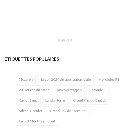
PUBLICITÉ
ÉTIQUETTES POPULAIRES
McLaren
Saison 2024 de sport automobile
Mercedes F1
24 Heures du Mans
Max Verstappen
Formule 1
Carlos Sainz
Lando Norris
Grand Prix du Canada
Mikael Grenier
Grand Prix de Formule 1
Circuit Mont-Tremblant