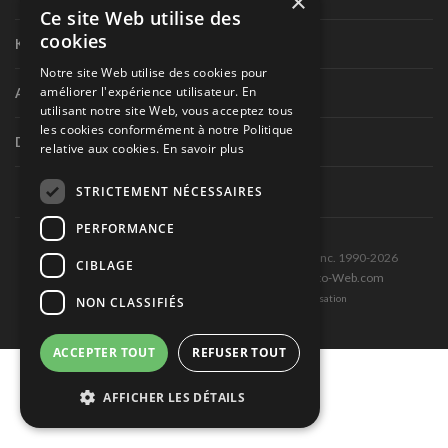
×
Ce site Web utilise des
cookies
Karting
Notre site Web utilise des cookies pour
améliorer l'expérience utilisateur. En
Autres séries nationales
utilisant notre site Web, vous acceptez tous
les cookies conformément à notre Politique
Divers
relative aux cookies.
En savoir plus
STRICTEMENT NÉCESSAIRES
PERFORMANCE
Tous droits réservés © Les Éditions Pole-Position inc. 1990-2026
CIBLAGE
Ce site est produit et hébergé par Montréal-Photo-Web.com
Politique de confidentialité et Conditions d’utilisation
NON CLASSIFIÉS
ACCEPTER TOUT
REFUSER TOUT
AFFICHER LES DÉTAILS