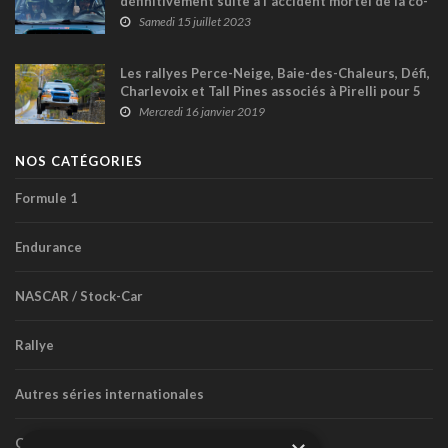
définitivement suite à l'accident mortel de la co-
pilote Erin Kelly
Samedi 15 juillet 2023
Les rallyes Perce-Neige, Baie-des-Chaleurs, Défi,
Charlevoix et Tall Pines associés à Pirelli pour 5
ans !
Mercredi 16 janvier 2019
NOS CATÉGORIES
Formule 1
Endurance
NASCAR / Stock-Car
Rallye
Autres séries internationales
Circuit routier canadien