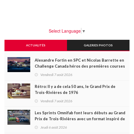
Select Language
▼
ACTUALITÉS
GALERIES PHOTOS
Alexandre Fortin en SPC et Nicolas Barrette en
Challenge Canada héros des premières courses
du week-end au GP3R
Vendredi 7 août 2026
Rétro: Il y a de cela 50 ans, le Grand Prix de
Trois-Rivières de 1976
Vendredi 7 août 2026
Les Sprints Omnifab font leurs débuts au Grand
Prix de Trois-Rivières avec un format inspiré de
Daytona
Jeudi 6 août 2026