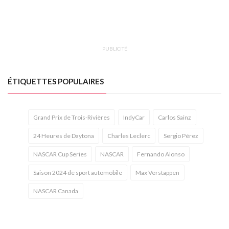
PUBLICITÉ
ÉTIQUETTES POPULAIRES
Grand Prix de Trois-Rivières
IndyCar
Carlos Sainz
24 Heures de Daytona
Charles Leclerc
Sergio Pérez
NASCAR Cup Series
NASCAR
Fernando Alonso
Saison 2024 de sport automobile
Max Verstappen
NASCAR Canada