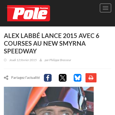
Site
officie
de
Pole-
Positi
Maga
ALEX LABBÉ LANCE 2015 AVEC 6
-
COURSES AU NEW SMYRNA
Le
seul
SPEEDWAY
maga
québé
Jeudi 12 février 2015
par
Philippe Brasseur
de
sport
autom
Partagez l'actualité