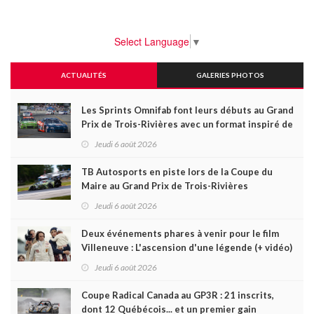
Select Language
▼
ACTUALITÉS
GALERIES PHOTOS
Les Sprints Omnifab font leurs débuts au Grand
Prix de Trois-Rivières avec un format inspiré de
Daytona
Jeudi 6 août 2026
TB Autosports en piste lors de la Coupe du
Maire au Grand Prix de Trois-Rivières
Jeudi 6 août 2026
Deux événements phares à venir pour le film
Villeneuve : L'ascension d'une légende (+ vidéo)
Jeudi 6 août 2026
Coupe Radical Canada au GP3R : 21 inscrits,
dont 12 Québécois... et un premier gain