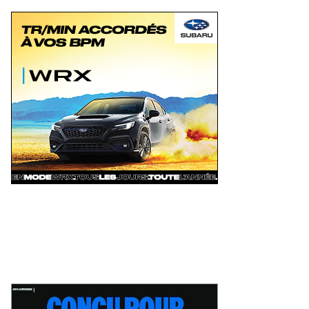
Autosports en piste lors de la
Deux événements phares à venir
pe du Maire au Grand Prix de
pour le film Villeneuve : L'ascensio
is-Rivières
d'une légende (+ vidéo)
eudi 6 août 2026
Jeudi 6 août 2026