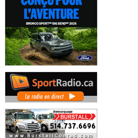
 Rallye de Finlande 2026 -
WRC Rallye de Finlande 2026 -
pes dimanche et podium
Étapes samedi
imanche 2 août 2026
Samedi 1er août 2026