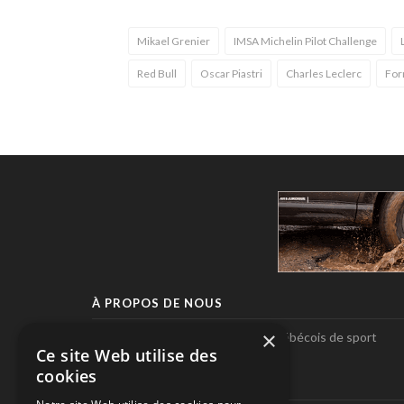
Mikael Grenier
IMSA Michelin Pilot Challenge
Red Bull
Oscar Piastri
Charles Leclerc
For
À PROPOS DE NOUS
×
Pole-Position, le seul magazine québécois de sport
Ce site Web utilise des
automobile.
cookies
SUIVEZ-NOUS