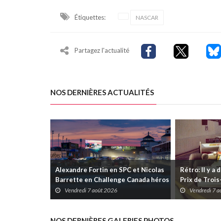
Étiquettes:
NASCAR
Partagez l'actualité
NOS DERNIÈRES ACTUALITÉS
Alexandre Fortin en SPC et Nicolas
Rétro: Il y a 
Barrette en Challenge Canada héros
Prix de Troi
des premières courses du week-end
Vendredi 7 août 2026
Vendredi 7 
au GP3R
NOS DERNIÈRES GALERIES PHOTOS