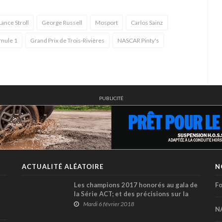
Lance Stroll
George Russell
Mosport
Carlos Sainz
mule 1
Grand Prix de Trois-Rivières
NASCAR Pinty's
PUBLICITÉ
ACTUALITÉ ALÉATOIRE
N
Les champions 2017 honorés au gala de
Fo
la Série ACT; et des précisions sur la
saison 2018...
Mardi 6 février 2018
N