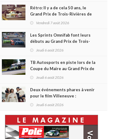
Rétro: Il y a de cela 50 ans, le
Grand Prix de Trois-Rivières de
1976
Vendredi 7 août 2026
Les Sprints Omnifab font leurs
débuts au Grand Prix de Trois-
Rivières avec un format inspiré
Jeudi 6 août 2026
de Daytona
TB Autosports en piste lors de la
Coupe du Maire au Grand Prix de
Trois-Rivières
Jeudi 6 août 2026
Deux événements phares à venir
pour le film Villeneuve :
L'ascension d'une légende (+
Jeudi 6 août 2026
vidéo)