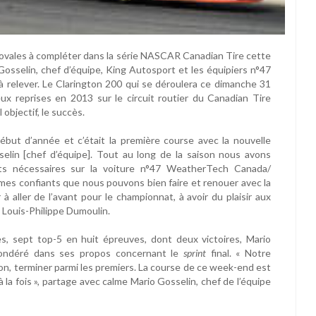
ts ovales à compléter dans la série NASCAR Canadian Tire cette
Gosselin, chef d’équipe, King Autosport et les équipiers n°47
relever. Le Clarington 200 qui se déroulera ce dimanche 31
ux reprises en 2013 sur le circuit routier du Canadian Tire
objectif, le succès.
ut d’année et c’était la première course avec la nouvelle
elin [chef d’équipe]. Tout au long de la saison nous avons
nts nécessaires sur la voiture n°47 WeatherTech Canada/
es confiants que nous pouvons bien faire et renouer avec la
à aller de l’avant pour le championnat, à avoir du plaisir aux
 Louis-Philippe Dumoulin.
s, sept top-5 en huit épreuves, dont deux victoires, Mario
 pondéré dans ses propos concernant le
sprint
final. « Notre
son, terminer parmi les premiers. La course de ce week-end est
à la fois », partage avec calme Mario Gosselin, chef de l’équipe