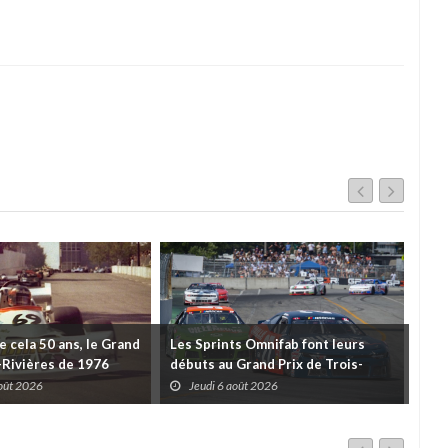
de cela 50 ans, le Grand
Les Sprints Omnifab font leurs
TB 
s-Rivières de 1976
débuts au Grand Prix de Trois-
Cou
Rivières avec un format inspiré de
Tro
août 2026
Jeudi 6 août 2026
J
Daytona