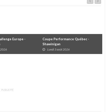
llenge Europe -
Coupe Performance Québec -
WRC
s
Shawinigan
Éta
t 2026
Lundi 3 août 2026
D
PUBLICITÉ