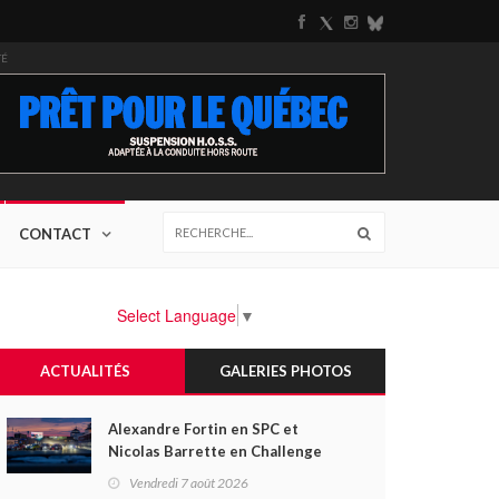
TÉ
CONTACT
Select Language
▼
ACTUALITÉS
GALERIES PHOTOS
Alexandre Fortin en SPC et
Nicolas Barrette en Challenge
Canada héros des premières
Vendredi 7 août 2026
courses du week-end au GP3R