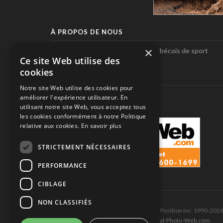
À PROPOS DE NOUS
×
Pole-Position, le seul magazine québécois de sport
Ce site Web utilise des
automobile.
cookies
SUIVEZ-NOUS
Notre site Web utilise des cookies pour
améliorer l'expérience utilisateur. En
utilisant notre site Web, vous acceptez tous
les cookies conformément à notre Politique
relative aux cookies.
En savoir plus
STRICTEMENT NÉCESSAIRES
PERFORMANCE
CIBLAGE
NON CLASSIFIÉS
Tous droits réservés © Les Éditions Pole-Position inc. 1990-202
Ce site est produit et hébergé par Montréal-Photo-Web.com