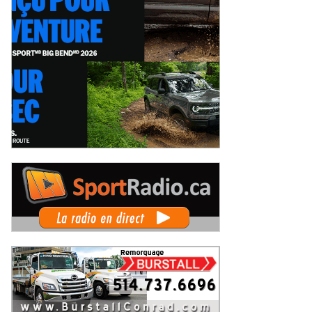
o: Il y a de cela 50 ans, le Grand
Les Sprints Omnifab font leurs
x de Trois-Rivières de 1976
débuts au Grand Prix de Trois-
Rivières avec un format inspiré de
endredi 7 août 2026
Jeudi 6 août 2026
Daytona
 Rallye de Finlande 2026 -
WRC Rallye de Finlande 2026 -
pes dimanche et podium
Étapes samedi
imanche 2 août 2026
Samedi 1er août 2026