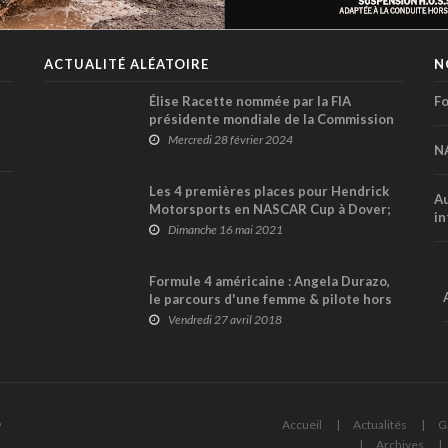
ACTUALITÉ ALÉATOIRE
N
Élise Racette nommée par la FIA
Fo
présidente mondiale de la Commission
des bénévoles et des officiels !
Mercredi 28 février 2024
N
Les 4 premières places pour Hendrick
Au
Motorsports en NASCAR Cup à Dover;
in
Alex Bowman vainqueur (+ vidéo)
Dimanche 16 mai 2021
Formule 4 américaine : Angela Durazo,
le parcours d'une femme & pilote hors
du commun
Vendredi 27 avril 2018
6
Accueil
Actualités
G
Archives