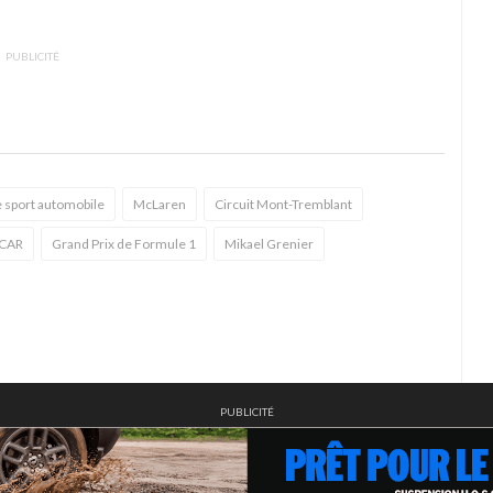
PUBLICITÉ
 sport automobile
McLaren
Circuit Mont-Tremblant
CAR
Grand Prix de Formule 1
Mikael Grenier
PUBLICITÉ