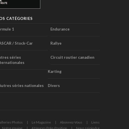
OS CATÉGORIES
rmule 1
Endurance
ASCAR / Stock-Car
Rallye
tres séries
Circuit routier canadien
ternationales
Karting
Autres séries nationales
Divers
alleries Photos
Le Magazine
Abonnez-Vous
Liens
Notre équipe
4 Heures Pole-Position
Nous rejoindre