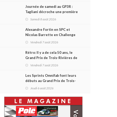
Journée de samedi au GP3R :
Tagliani décroche une première
victoire en Coupe Radical; des
Samedi 8 août 2026
courses très disputées dans
toutes les séries
Alexandre Fortin en SPC et
Nicolas Barrette en Challenge
Canada héros des premières
Vendredi 7 août 2026
courses du week-end au GP3R
Rétro: Il y a de cela 50 ans, le
Grand Prix de Trois-Rivières de
1976
Vendredi 7 août 2026
Les Sprints Omnifab font leurs
débuts au Grand Prix de Trois-
Rivières avec un format inspiré
Jeudi 6 août 2026
de Daytona