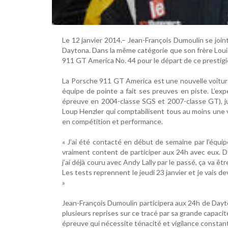
Le 12 janvier 2014.– Jean-François Dumoulin se join
Daytona. Dans la même catégorie que son frère Loui
911 GT America No. 44 pour le départ de ce prestig
La Porsche 911 GT America est une nouvelle voitur
équipe de pointe a fait ses preuves en piste. L’ex
épreuve en 2004-classe SGS et 2007-classe GT), jum
Loup Henzler qui comptabilisent tous au moins une 
en compétition et performance.
« J’ai été contacté en début de semaine par l’équip
vraiment content de participer aux 24h avec eux. D
j’ai déjà couru avec Andy Lally par le passé, ça va êtr
Les tests reprennent le jeudi 23 janvier et je vais de
»
Jean-François Dumoulin participera aux 24h de Dayto
plusieurs reprises sur ce tracé par sa grande capac
épreuve qui nécessite ténacité et vigilance constan