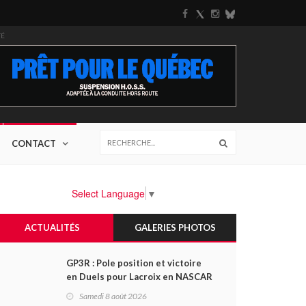
TÉ
CONTACT
Select Language
▼
ACTUALITÉS
GALERIES PHOTOS
GP3R : Pole position et victoire
en Duels pour Lacroix en NASCAR
Canada; Camirand remporte
Samedi 8 août 2026
l'autre Duels