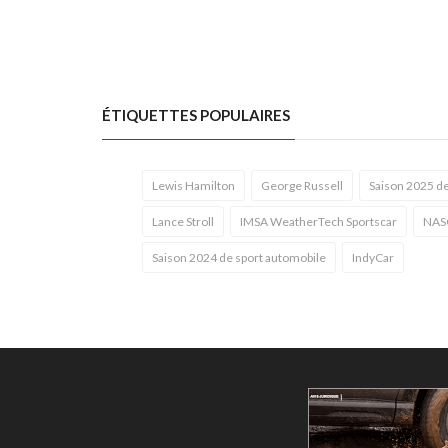
ÉTIQUETTES POPULAIRES
Lewis Hamilton
George Russell
Saison 2025 de
Lance Stroll
IMSA WeatherTech Sportscar
NAS
Saison 2024 de sport automobile
IndyCar