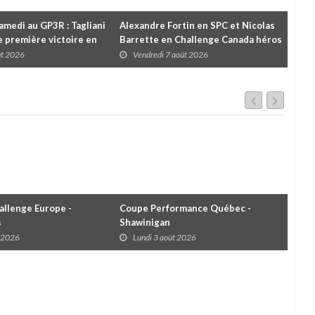
amedi au GP3R : Tagliani
Alexandre Fortin en SPC et Nicolas
Rétr
 première victoire en
Barrette en Challenge Canada héros
Pri
l; des courses très
des premières courses du week-end
ût 2026
Vendredi 7 août 2026
V
ns toutes les séries
au GP3R
llenge Europe -
Coupe Performance Québec -
WRC
s
Shawinigan
Éta
t 2026
Lundi 3 août 2026
D