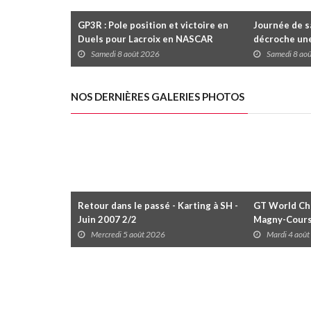
GP3R : Pole position et victoire en
Journée de s
Duels pour Lacroix en NASCAR
décroche une
Canada; Camirand remporte l'autre
Coupe Radica
Samedi 8 août 2026
Samedi 8 ao
Duels
disputées da
NOS DERNIÈRES GALERIES PHOTOS
Retour dans le passé - Karting à SH -
GT World Cha
Juin 2007 2/2
Magny-Cour
Mercredi 5 août 2026
Mardi 4 aoû