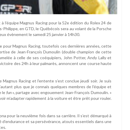
t à l’équipe Magnus Racing pour la 52e édition du Rolex 24 de
s-Philippe, en GTD, le Québécois sera au volant de la Porsche
ieux évènement le samedi 25 janvier à 14h30.
e pour Magnus Racing, toutefois ces dernières années, cette
pertise de Jean-François Dumoulin (double champion de cette
elée à celle de ses coéquipiers, John Potter, Andy Lally et
victoire des 24h à leur palmarès, annoncent une course haute
e Magnus Racing et l’entente s’est conclue jeudi soir. Je suis
’autant plus que je connais quelques membres de l’équipe et
e le
fun
», partage avec engouement Jean-François Dumoulin. «
voir m’adapter rapidement à la voiture et être prêt pour rouler.
na pour la neuvième fois dans sa carrière. Il s’est démarqué à
ité d’endurance et sa persévérance, atouts essentiels dans une
tes.