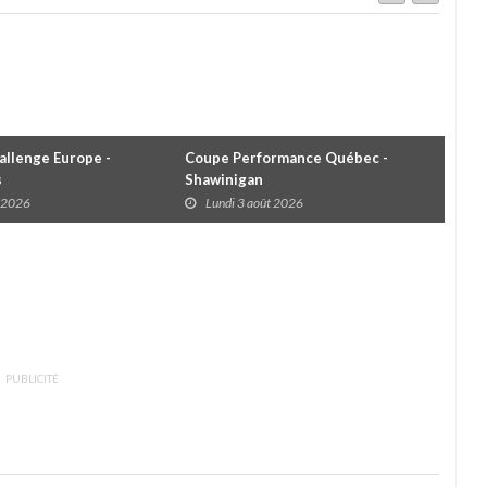
llenge Europe -
Coupe Performance Québec -
WRC
s
Shawinigan
Éta
t 2026
Lundi 3 août 2026
D
PUBLICITÉ