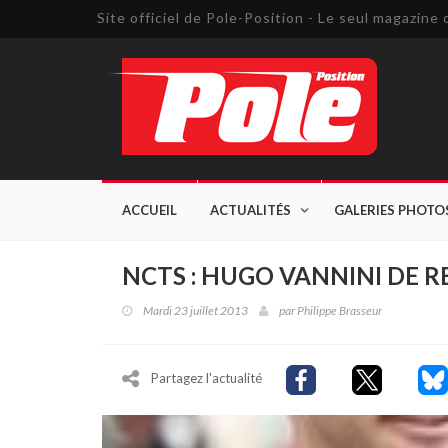
Site officiel de Pole-Position - Le seul magazin
ACCUEIL
ACTUALITÉS
GALERIES PHOTO
NCTS : HUGO VANNINI DE R
Mardi 23 juillet 2013
par
Philippe Brasseur
Partagez l'actualité