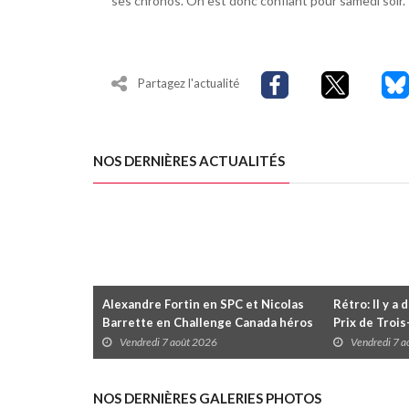
ses chronos. On est donc confiant pour samedi soir.
Partagez l'actualité
NOS DERNIÈRES ACTUALITÉS
Alexandre Fortin en SPC et Nicolas
Rétro: Il y a 
Barrette en Challenge Canada héros
Prix de Troi
des premières courses du week-end
Vendredi 7 août 2026
Vendredi 7 
au GP3R
NOS DERNIÈRES GALERIES PHOTOS