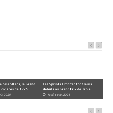
de cela 50 ans, le Grand
Les Sprints Omnifab font leurs
TB 
s-Rivières de 1976
débuts au Grand Prix de Trois-
Cou
Rivières avec un format inspiré de
Tro
août 2026
Jeudi 6 août 2026
J
Daytona