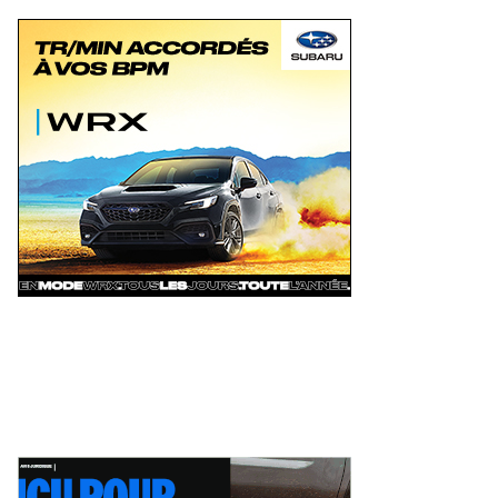
Autosports en piste lors de la
Deux événements phares à venir
pe du Maire au Grand Prix de
pour le film Villeneuve : L'ascensio
is-Rivières
d'une légende (+ vidéo)
eudi 6 août 2026
Jeudi 6 août 2026