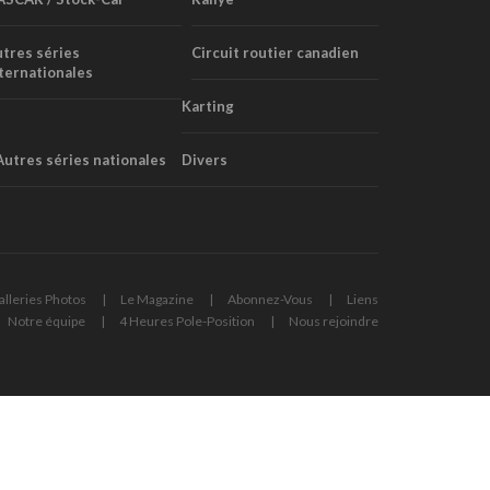
tres séries
Circuit routier canadien
ternationales
Karting
Autres séries nationales
Divers
alleries Photos
Le Magazine
Abonnez-Vous
Liens
Notre équipe
4 Heures Pole-Position
Nous rejoindre