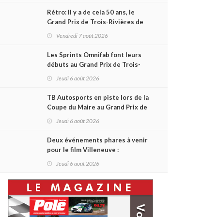
Rétro: Il y a de cela 50 ans, le
Grand Prix de Trois-Rivières de
1976
Vendredi 7 août 2026
Les Sprints Omnifab font leurs
débuts au Grand Prix de Trois-
Rivières avec un format inspiré
Jeudi 6 août 2026
de Daytona
TB Autosports en piste lors de la
Coupe du Maire au Grand Prix de
Trois-Rivières
Jeudi 6 août 2026
Deux événements phares à venir
pour le film Villeneuve :
L'ascension d'une légende (+
Jeudi 6 août 2026
vidéo)