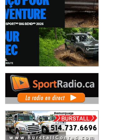
 Rallye de Finlande 2026 -
WRC Rallye de Finlande 2026 -
pes dimanche et podium
Étapes samedi
imanche 2 août 2026
Samedi 1er août 2026