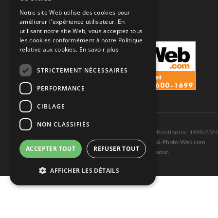
SUIVEZ-NOUS
Notre site Web utilise des cookies pour
améliorer l'expérience utilisateur. En
utilisant notre site Web, vous acceptez tous
les cookies conformément à notre Politique
relative aux cookies.
En savoir plus
STRICTEMENT NÉCESSAIRES
PERFORMANCE
CIBLAGE
NON CLASSIFIÉS
Tous droits réservés © Les Éditions Pole-Position inc. 1990-202
Ce site est produit et hébergé par Montréal-Photo-Web.com
ACCEPTER TOUT
REFUSER TOUT
Politique de confidentialité et Conditions d’utilisation
AFFICHER LES DÉTAILS