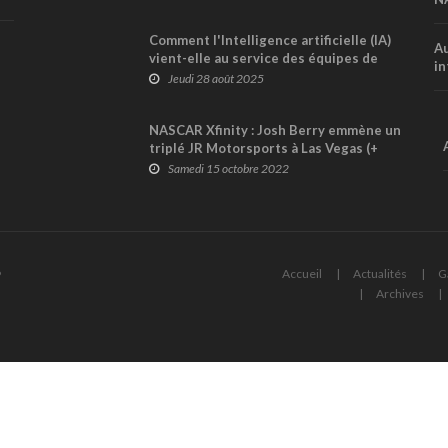
Comment l'Intelligence artificielle (IA)
Au
vient-elle au service des équipes de
in
Formule 1 ?
Jeudi 28 août 2025
NASCAR Xfinity : Josh Berry emmène un
triplé JR Motorsports à Las Vegas (+
video)
Samedi 15 octobre 2022
6
Accueil
Actualités
G
Archives