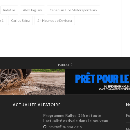
IndyCar
Alex Tagliani
Canadian Tire Motorsport Park
 1
Carlos Sainz
24 Heures de Daytona
PUBLICITÉ
ACTUALITÉ ALÉATOIRE
N
Programme Rallye Défi et toute
Fo
l'actualité estivale dans le nouveau
Pole-Position !
Mercredi 10 août 2016
N