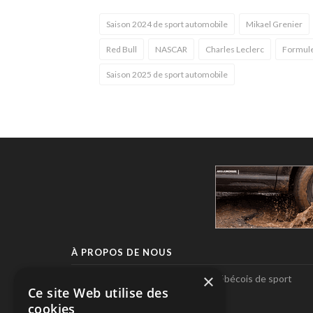
Saison 2024 de sport automobile
Mikael Grenier
Red Bull
NASCAR
Charles Leclerc
Formule
Saison 2025 de sport automobile
À PROPOS DE NOUS
×
Pole-Position, le seul magazine québécois de sport
Ce site Web utilise des
automobile.
cookies