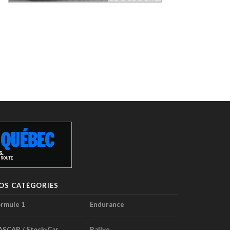
OS CATÉGORIES
rmule 1
Endurance
ASCAR / Stock-Car
Rallye