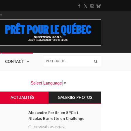
TÉ
CONTACT
Select Language
▼
ACTUALITÉS
GALERIES PHOTOS
Alexandre Fortin en SPC et
Nicolas Barrette en Challenge
Canada héros des premières
Vendredi 7 août 2026
courses du week-end au GP3R