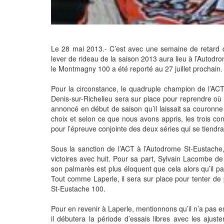
Le 28 mai 2013.- C’est avec une semaine de retard 
lever de rideau de la saison 2013 aura lieu à l’Autod
le Montmagny 100 a été reporté au 27 juillet prochain.
Pour la circonstance, le quadruple champion de l’ACT 
Denis-sur-Richelieu sera sur place pour reprendre où il
annoncé en début de saison qu’il laissait sa couronne
choix et selon ce que nous avons appris, les trois conf
pour l’épreuve conjointe des deux séries qui se tiendra 
Sous la sanction de l’ACT à l’Autodrome St-Eustache,
victoires avec huit. Pour sa part, Sylvain Lacombe d
son palmarès est plus éloquent que cela alors qu’il p
Tout comme Laperle, il sera sur place pour tenter de
St-Eustache 100.
Pour en revenir à Laperle, mentionnons qu’il n’a pas e
il débutera la période d’essais libres avec les ajuste