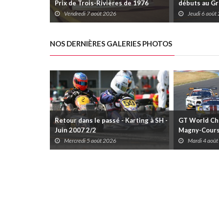
Prix de Trois-Rivières de 1976
débuts au Gr
Rivières avec
Vendredi 7 août 2026
Jeudi 6 août
Daytona
NOS DERNIÈRES GALERIES PHOTOS
Retour dans le passé - Karting à SH -
GT World Cha
Juin 2007 2/2
Magny-Cour
Mercredi 5 août 2026
Mardi 4 aoû