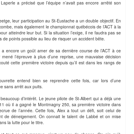
, Laperle a précisé que l’équipe n’avait pas encore arrêté son
ge, leur participation au St-Eustache a un double objectif. En
 Lacombe, mais également le championnat québécois de l’ACT à la
our atteindre leur but. Si la situation l’exige, il ne faudra pas se
us de points possible au lieu de risquer un accident bête.
ui a encore un goût amer de sa dernière course de l’ACT à ce
 mené l’épreuve à plus d’une reprise, une mauvaise décision
couté cette première victoire depuis qu’il est dans les rangs de
vrette entend bien se reprendre cette fois, car lors d’une
ce sans arrêt aux puits.
e beaucoup d’intérêt. Le jeune pilote de St-Albert qui a déjà une
011 où il a gagné le Montmagny 250, sa première victoire dans
ecrue de l’année. Cette fois, Alex a tout un défi, soit celui de
nt de déneigement. On connait le talent de Labbé et on mise
s la lutte pour le titre.