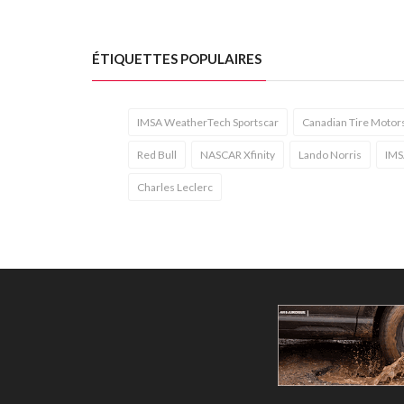
ÉTIQUETTES POPULAIRES
IMSA WeatherTech Sportscar
Canadian Tire Motor
Red Bull
NASCAR Xfinity
Lando Norris
IMS
Charles Leclerc