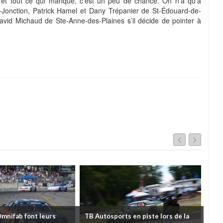
er et tout ce qui manque, c’est un peu de chance. On n’a qu’à
e-Jonction, Patrick Hamel et Dany Trépanier de St-Édouard-de-
avid Michaud de Ste-Anne-des-Plaines s’il décide de pointer à
Omnifab font leurs
TB Autosports en piste lors de la
Deu