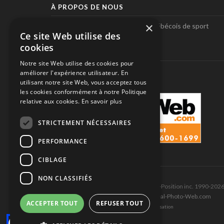
À PROPOS DE NOUS
×
Pole-Position, le seul magazine québécois de sport
Ce site Web utilise des
automobile.
cookies
SUIVEZ-NOUS
Notre site Web utilise des cookies pour
améliorer l'expérience utilisateur. En
utilisant notre site Web, vous acceptez tous
les cookies conformément à notre Politique
relative aux cookies.
En savoir plus
STRICTEMENT NÉCESSAIRES
PERFORMANCE
CIBLAGE
NON CLASSIFIÉS
Tous droits réservés © Les Éditions Pole-Position inc. 1990-202
Ce site est produit et hébergé par Montréal-Photo-Web.com
ACCEPTER TOUT
REFUSER TOUT
Politique de confidentialité et Conditions d’utilisation