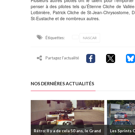
Plusieurs autres pilotes ont le talent pour l’emport
penser à des pilotes tels qu’Étienne Cliche de Vallé
Lotbinière, Patrick Cliche de St-Jean-Chrysostome, D
St-Eustache et de nombreux autres.
Étiquettes:
NASCAR
Partagez l'actualité
NOS DERNIÈRES ACTUALITÉS
Rétro: Il y a de cela 50 ans, le Grand
Les Sprints 