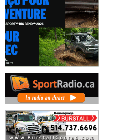
x événements phares à venir
Coupe Radical Canada au GP3R : 21