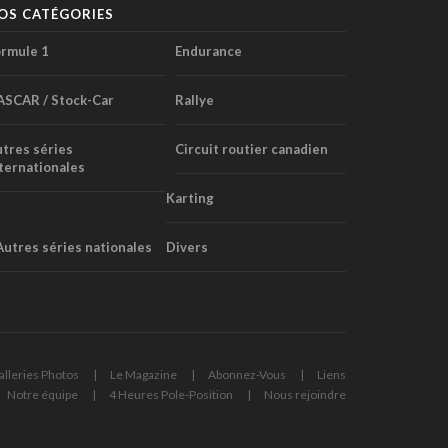
OS CATÉGORIES
rmule 1
Endurance
ASCAR / Stock-Car
Rallye
tres séries
Circuit routier canadien
ternationales
Karting
Autres séries nationales
Divers
alleries Photos
Le Magazine
Abonnez-Vous
Liens
Notre équipe
4 Heures Pole-Position
Nous rejoindre