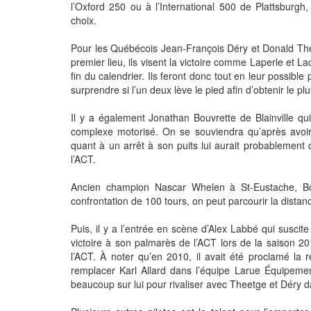
l’Oxford 250 ou à l’International 500 de Plattsburgh
choix.
Pour les Québécois Jean-François Déry et Donald Theet
premier lieu, ils visent la victoire comme Laperle et
fin du calendrier. Ils feront donc tout en leur possible p
surprendre si l’un deux lève le pied afin d’obtenir le pl
Il y a également Jonathan Bouvrette de Blainville q
complexe motorisé. On se souviendra qu’après avoir
quant à un arrêt à son puits lui aurait probablement 
l’ACT.
Ancien champion Nascar Whelen à St-Eustache, Bou
confrontation de 100 tours, on peut parcourir la distan
Puis, il y a l’entrée en scène d’Alex Labbé qui suscit
victoire à son palmarès de l’ACT lors de la saison 2
l’ACT. À noter qu’en 2010, il avait été proclamé la r
remplacer Karl Allard dans l’équipe Larue Équipeme
beaucoup sur lui pour rivaliser avec Theetge et Déry dan