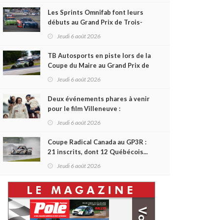
Les Sprints Omnifab font leurs
débuts au Grand Prix de Trois-
Rivières avec un format inspiré
Jeudi 6 août 2026
de Daytona
TB Autosports en piste lors de la
Coupe du Maire au Grand Prix de
Trois-Rivières
Jeudi 6 août 2026
Deux événements phares à venir
pour le film Villeneuve :
L'ascension d'une légende (+
Jeudi 6 août 2026
vidéo)
Coupe Radical Canada au GP3R :
21 inscrits, dont 12 Québécois...
et un premier gain d'Antoine
Jeudi 6 août 2026
Sénéchal dans la série ?