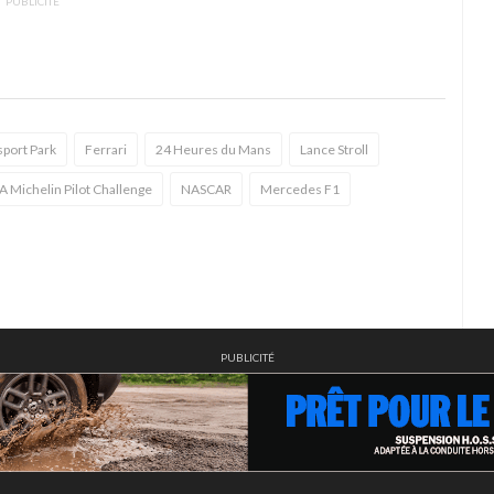
PUBLICITÉ
sport Park
Ferrari
24 Heures du Mans
Lance Stroll
A Michelin Pilot Challenge
NASCAR
Mercedes F1
PUBLICITÉ