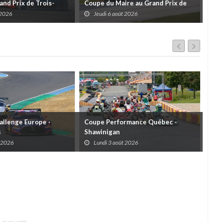
and Prix de Trois-
Coupe du Maire au Grand Prix de
pour
 un format inspiré de
Trois-Rivières
d'u
 2026
Jeudi 6 août 2026
J
llenge Europe -
Coupe Performance Québec -
WRC
s
Shawinigan
Éta
t 2026
Lundi 3 août 2026
D