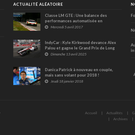
ACTUALITÉ ALÉATOIRE
N
Classe LM GTE : Une balance des
Fo
performances automatisée en
Endurance !
Mercredi 5 avril 2017
N
IndyCar : Kyle Kirkwood devance Alex
Au
Palou et gagne le Grand Prix de Long
in
Beach
Dimanche 13 avril 2025
Danica Patrick à nouveau en couple,
mais sans volant pour 2018 !
Jeudi 18 janvier 2018
6
Accueil
Actualités
G
Archives