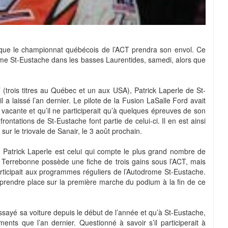
que le championnat québécois de l’ACT prendra son envol. Ce
rome St-Eustache dans les basses Laurentides, samedi, alors que
(trois titres au Québec et un aux USA), Patrick Laperle de St-
 a laissé l’an dernier. Le pilote de la Fusion LaSalle Ford avait
 vacante et qu’il ne participerait qu’à quelques épreuves de son
rontations de St-Eustache font partie de celui-ci. Il en est ainsi
sur le triovale de Sanair, le 3 août prochain.
 Patrick Laperle est celui qui compte le plus grand nombre de
e Terrebonne possède une fiche de trois gains sous l’ACT, mais
articipait aux programmes réguliers de l’Autodrome St-Eustache.
 prendre place sur la première marche du podium à la fin de ce
ssayé sa voiture depuis le début de l’année et qu’à St-Eustache,
ments que l’an dernier. Questionné à savoir s’il participerait à