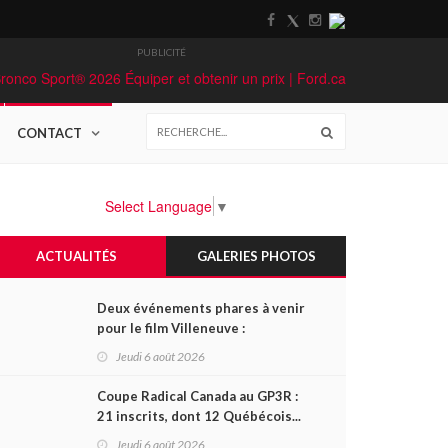
PUBLICITÉ
CONTACT
Select Language
▼
ACTUALITÉS
GALERIES PHOTOS
Deux événements phares à venir
pour le film Villeneuve :
L'ascension d'une légende (+
Jeudi 6 août 2026
vidéo)
Coupe Radical Canada au GP3R :
21 inscrits, dont 12 Québécois...
et un premier gain d'Antoine
Jeudi 6 août 2026