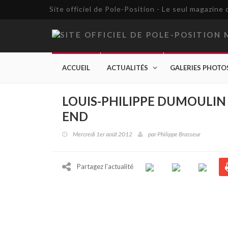
Site officiel de Pole-Position - Le seul magazin
ACCUEIL
ACTUALITÉS
GALERIES PHOTO
LOUIS-PHILIPPE DUMOULIN 
END
Mercredi 1er août 2012
par
Philippe Brasseur
Partagez l'actualité