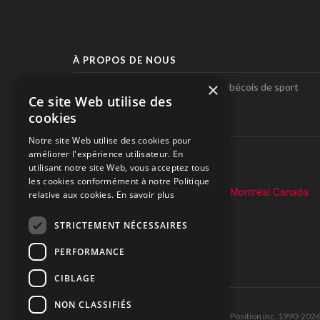
À PROPOS DE NOUS
×
Pole-Position, le seul magazine québécois de sport
Ce site Web utilise des
automobile.
cookies
SUIVEZ-NOUS
Notre site Web utilise des cookies pour
améliorer l'expérience utilisateur. En
utilisant notre site Web, vous acceptez tous
les cookies conformément à notre Politique
relative aux cookies.
En savoir plus
STRICTEMENT NÉCESSAIRES
PERFORMANCE
CIBLAGE
NON CLASSIFIÉS
Tous droits réservés © Les Éditions Pole-Position inc. 1990-202