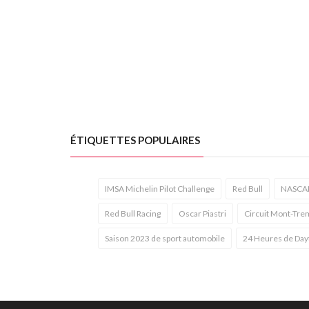
ÉTIQUETTES POPULAIRES
IMSA Michelin Pilot Challenge
Red Bull
NASCA
Red Bull Racing
Oscar Piastri
Circuit Mont-Tre
Saison 2023 de sport automobile
24 Heures de Day