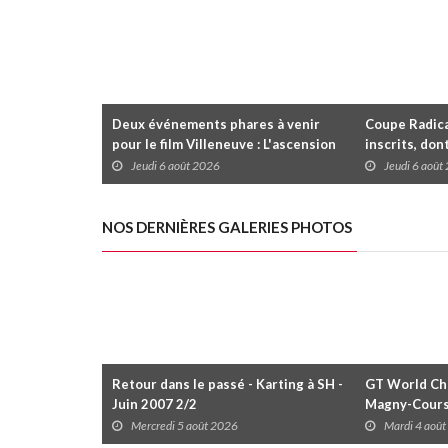
Deux événements phares à venir
Coupe Radica
pour le film Villeneuve : L'ascension
inscrits, don
d'une légende (+ vidéo)
premier gain
Jeudi 6 août 2026
Jeudi 6 août
dans la série
NOS DERNIÈRES GALERIES PHOTOS
Retour dans le passé - Karting à SH -
GT World Cha
Juin 2007 2/2
Magny-Cour
Mercredi 5 août 2026
Mardi 4 aoû