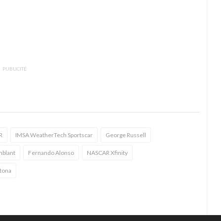
PUBLICITÉ
R
IMSA WeatherTech Sportscar
George Russell
mblant
Fernando Alonso
NASCAR Xfinity
tona