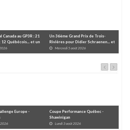
l Canada au GP3R : 21
Un 36ème Grand Prix de Trois-
Valé
t 12 Québécois... et un
Rivières pour Didier Schraenen... et
vic
 d'Antoine Sénéchal
une première en Challenge Canada
troi
 2026
Mercredi 5 août 2026
M
 ?
llenge Europe -
Coupe Performance Québec -
WRC
s
Shawinigan
Éta
t 2026
Lundi 3 août 2026
D