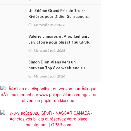
Sénéchal dans la série ?
Un 36ème Grand Prix de Trois-
Rivières pour Didier Schraenen...
et une première en Challenge
Mercredi 5 août 2026
Canada
Valérie Limoges et Alex Tagliani :
La victoire pour objectif au GP3R,
dans trois séries différentes
Mercredi 5 août 2026
Simon Dion-Viens vers un
nouveau Top 6 ce week-end au
GP3R, en série NASCAR Canada ?
Mercredi 5 août 2026