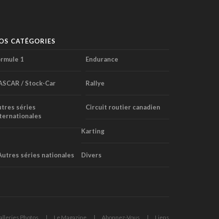
OS CATÉGORIES
rmule 1
Endurance
ASCAR / Stock-Car
Rallye
tres séries
Circuit routier canadien
ternationales
Karting
Autres séries nationales
Divers
alleries Photos
Le Magazine
Abonnez-Vous
Liens