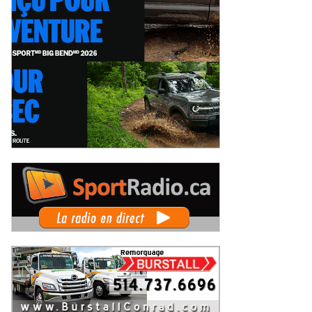
x événements phares à venir
Coupe Radical Canada au GP3R : 21
 le film Villeneuve : L'ascension
inscrits, dont 12 Québécois... et u
ne légende (+ vidéo)
premier gain d'Antoine Sénéchal
eudi 6 août 2026
Jeudi 6 août 2026
dans la série ?
 Rallye de Finlande 2026 -
WRC Rallye de Finlande 2026 -
pes dimanche et podium
Étapes samedi
imanche 2 août 2026
Samedi 1er août 2026