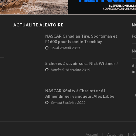
ACTUALITÉ ALÉATOIRE
N
NASCAR Canadian Tire, Sportsman et
Fo
F1600 pour Isabelle Tremblay
Jeudi 28 avril 2011
N
5 choses à savoir sur… Nick Wittmer !
Au
Vendredi 18 octobre 2019
in
NASCAR Xfinity à Charlotte : AJ
Allmendinger vainqueur; Alex Labbé
Top 6 (+ vidéo)
Samedi 8 octobre 2022
6
Accueil
Actualités
G