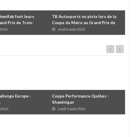
Omnifab font leurs
TB Autosports en piste lors de la
Deu
and Prix de Trois-
Coupe du Maire au Grand Prix de
pour
 un format inspiré de
Trois-Rivières
d'u
 2026
Jeudi 6 août 2026
J
llenge Europe -
Coupe Performance Québec -
WRC
s
Shawinigan
Éta
t 2026
Lundi 3 août 2026
D