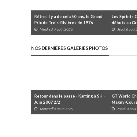
Rétro: Il y a de cela 50 ans, le Grand
Les Sprints 
Prix de Trois-Rivières de 1976
débuts au Gr
Rivières avec
Vendredi 7 août 2026
Jeudi 6 août
Daytona
NOS DERNIÈRES GALERIES PHOTOS
Retour dans le passé - Karting à SH -
GT World Cha
Juin 2007 2/2
Magny-Cour
Mercredi 5 août 2026
Mardi 4 aoû