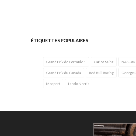
ÉTIQUETTES POPULAIRES
Grand Prix de Formule 1
Carlos Sainz
NASCAR X
Grand Prix du Canada
Red Bull Racing
George R
Mosport
Lando Norris