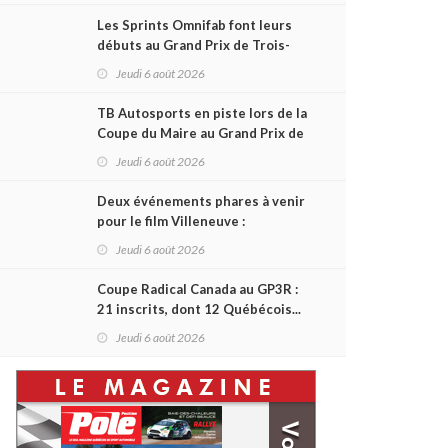
Les Sprints Omnifab font leurs
débuts au Grand Prix de Trois-
Rivières avec un format inspiré
Jeudi 6 août 2026
de Daytona
TB Autosports en piste lors de la
Coupe du Maire au Grand Prix de
Trois-Rivières
Jeudi 6 août 2026
Deux événements phares à venir
pour le film Villeneuve :
L'ascension d'une légende (+
Jeudi 6 août 2026
vidéo)
Coupe Radical Canada au GP3R :
21 inscrits, dont 12 Québécois...
et un premier gain d'Antoine
Jeudi 6 août 2026
Sénéchal dans la série ?