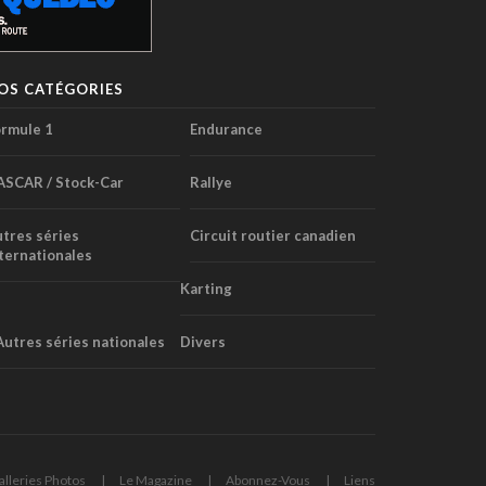
OS CATÉGORIES
rmule 1
Endurance
ASCAR / Stock-Car
Rallye
tres séries
Circuit routier canadien
ternationales
Karting
Autres séries nationales
Divers
alleries Photos
Le Magazine
Abonnez-Vous
Liens