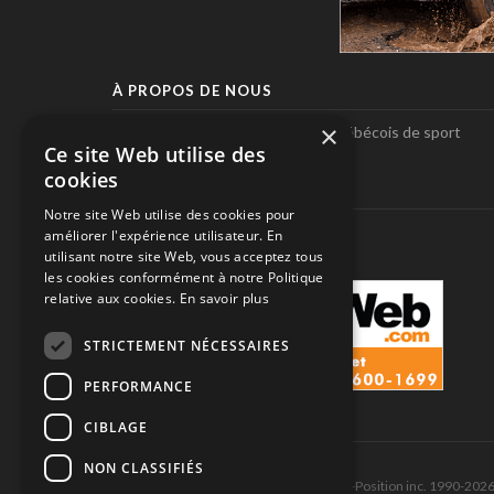
À PROPOS DE NOUS
×
Pole-Position, le seul magazine québécois de sport
Ce site Web utilise des
automobile.
cookies
SUIVEZ-NOUS
Notre site Web utilise des cookies pour
améliorer l'expérience utilisateur. En
utilisant notre site Web, vous acceptez tous
les cookies conformément à notre Politique
relative aux cookies.
En savoir plus
STRICTEMENT NÉCESSAIRES
PERFORMANCE
CIBLAGE
NON CLASSIFIÉS
Tous droits réservés © Les Éditions Pole-Position inc. 1990-202