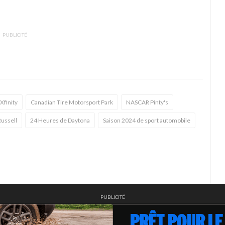
PUBLICITÉ
finity
Canadian Tire Motorsport Park
NASCAR Pinty's
ussell
24 Heures de Daytona
Saison 2024 de sport automobile
PUBLICITÉ