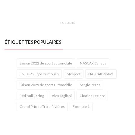
PUBLICITÉ
ÉTIQUETTES POPULAIRES
Saison 2022 de sport automobile
NASCAR Canada
Louis-Philippe Dumoulin
Mosport
NASCAR Pinty's
Saison 2025 de sport automobile
Sergio Pérez
Red Bull Racing
Alex Tagliani
Charles Leclerc
Grand Prix de Trois-Rivières
Formule 1