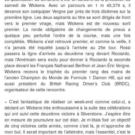
samedi de Wickens. Avec un parcours en 1 m 45,379 s, il
devance son coéquipier Vergne par près de trois dixièmes sur la
première ligne. Les deux aspirants au titre se sont dirigés de front
vers le premier virage, mais Wickens est de nouveau sorti
premier. La ronde obligatoire de changements de pneus a
quelque peu perturbé l’ordre de la course, mais une fois
complétée, Wickens s’est retrouvé premier, et comme la veille, il
n’a jamais été inquiété jusqu’à l’arrivée au 25e tour. Rossi
passera la ligne d’arrivée au deuxième rang devant Ricciardo,
mais l’Américain sera exclu pour donner à Ricciardo la seconde
place devant les Français Nathanael Berthon et Jean-Éric Vergne.
Wickens recevra le trophée du premier rang des mains de
l’ancien Champion du Monde de Formule 1 Damon Hill, qui est
aussi président du British Racing Driver’s Club (BRDC),
organisateur de cette rencontre.
« C’est fantastique de réaliser un week-end comme celui-ci, a
déclaré un Wickens très enthousiasmé à la suite des célébrations
qui ont suivi cette deuxième victoire à Silverstone. J’espère être
en mesure de poursuivre sur cet élan. Je m’étais fixé un objectif
de cinq victoires cette année, comme c’est là, je m’approche de
mon but. Il serait important de l’atteindre, mais l’essentiel, c’est le