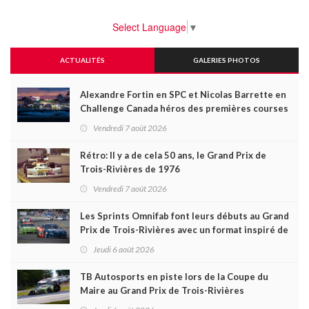
Select Language
▼
ACTUALITÉS
GALERIES PHOTOS
Alexandre Fortin en SPC et Nicolas Barrette en
Challenge Canada héros des premières courses
du week-end au GP3R
Vendredi 7 août 2026
Rétro: Il y a de cela 50 ans, le Grand Prix de
Trois-Rivières de 1976
Vendredi 7 août 2026
Les Sprints Omnifab font leurs débuts au Grand
Prix de Trois-Rivières avec un format inspiré de
Daytona
Jeudi 6 août 2026
TB Autosports en piste lors de la Coupe du
Maire au Grand Prix de Trois-Rivières