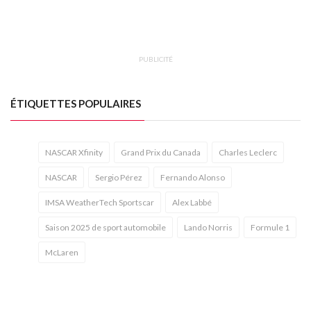
PUBLICITÉ
ÉTIQUETTES POPULAIRES
NASCAR Xfinity
Grand Prix du Canada
Charles Leclerc
NASCAR
Sergio Pérez
Fernando Alonso
IMSA WeatherTech Sportscar
Alex Labbé
Saison 2025 de sport automobile
Lando Norris
Formule 1
McLaren