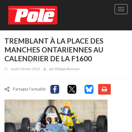
Site
officie
de
Pole-
Positi
Maga
TREMBLANT À LA PLACE DES
-
MANCHES ONTARIENNES AU
Le
seul
CALENDRIER DE LA F1600
maga
québé
Jeudi 2 février 2012
par
Philippe Brasseur
de
sport
autom
Partagez l'actualité