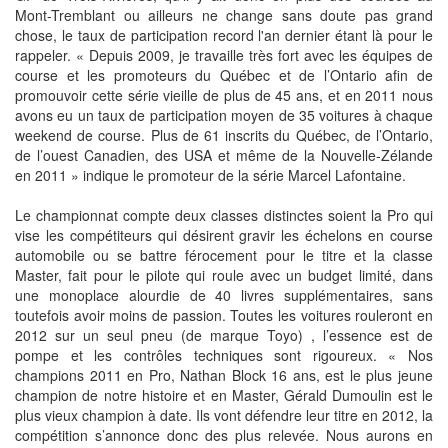
Mont-Tremblant ou ailleurs ne change sans doute pas grand
chose, le taux de participation record l'an dernier étant là pour le
rappeler. « Depuis 2009, je travaille très fort avec les équipes de
course et les promoteurs du Québec et de l’Ontario afin de
promouvoir cette série vieille de plus de 45 ans, et en 2011 nous
avons eu un taux de participation moyen de 35 voitures à chaque
weekend de course. Plus de 61 inscrits du Québec, de l’Ontario,
de l’ouest Canadien, des USA et même de la Nouvelle-Zélande
en 2011 » indique le promoteur de la série Marcel Lafontaine.
Le championnat compte deux classes distinctes soient la Pro qui
vise les compétiteurs qui désirent gravir les échelons en course
automobile ou se battre férocement pour le titre et la classe
Master, fait pour le pilote qui roule avec un budget limité, dans
une monoplace alourdie de 40 livres supplémentaires, sans
toutefois avoir moins de passion. Toutes les voitures rouleront en
2012 sur un seul pneu (de marque Toyo) , l’essence est de
pompe et les contrôles techniques sont rigoureux. « Nos
champions 2011 en Pro, Nathan Block 16 ans, est le plus jeune
champion de notre histoire et en Master, Gérald Dumoulin est le
plus vieux champion à date. Ils vont défendre leur titre en 2012, la
compétition s’annonce donc des plus relevée. Nous aurons en