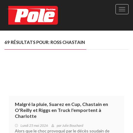
Site
officie
de
Pole-
Positi
Maga
69 RÉSULTATS POUR: ROSS CHASTAIN
-
Le
seul
maga
québé
de
sport
autom
Malgré la pluie, Suarez en Cup, Chastain en
O'Reilly et Riggs en Truck l'emportent à
Charlotte
Lundi 25 mai 2026
par
Julie Bouchard
Alors que le choc provoqué par le décès soudain de