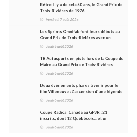
Rétro: Il y a de cela 50 ans, le Grand Prix de
Trois-Rivières de 1976
Vendredi 7 août 2026
Les Sprints Omnifab font leurs débuts au
Grand Prix de Trois-Rivières avec un
format inspiré de Daytona
Jeudi 6 août 2026
TB Autosports en piste lors de la Coupe du
Maire au Grand Prix de Trois-Rivières
Jeudi 6 août 2026
Deux événements phares à venir pour le
film Villeneuve : L'ascension d'une légende
(+ vidéo)
Jeudi 6 août 2026
Coupe Radical Canada au GP3R : 21
inscrits, dont 12 Québécois... et un
premier gain d'Antoine Sénéchal dans la
Jeudi 6 août 2026
série ?