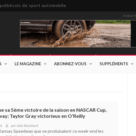
e québécois de sport automobile
PUBLICI
S
LE MAGAZINE
ABONNEZ-VOUS
SUPPLÉMENTS
ne sa 5ème victoire de la saison en NASCAR Cup,
y; Taylor Gray victorieux en O'Reilly
26
par
Julie Bouchard
u Kansas Speedway que se produisaient ce week-end les