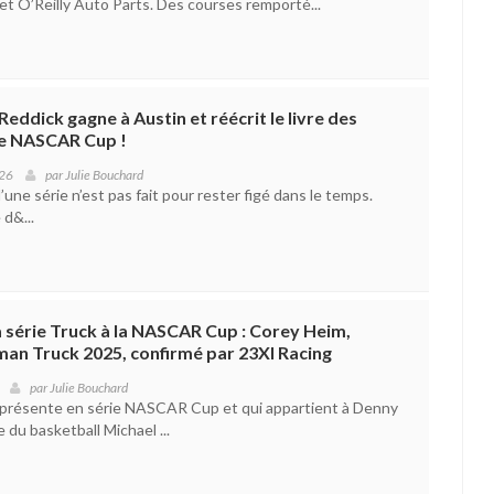
 O’Reilly Auto Parts. Des courses remporté...
 Reddick gagne à Austin et réécrit le livre des
ie NASCAR Cup !
026
par
Julie Bouchard
’une série n’est pas fait pour rester figé dans le temps.
 d&...
 série Truck à la NASCAR Cup : Corey Heim,
an Truck 2025, confirmé par 23XI Racing
par
Julie Bouchard
, présente en série NASCAR Cup et qui appartient à Denny
 du basketball Michael ...