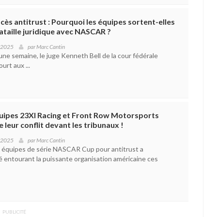
cès antitrust : Pourquoi les équipes sortent-elles
ataille juridique avec NASCAR ?
 2025
par
Marc Cantin
’une semaine, le juge Kenneth Bell de la cour fédérale
urt aux ...
uipes 23XI Racing et Front Row Motorsports
e leur conflit devant les tribunaux !
 2025
par
Marc Cantin
x équipes de série NASCAR Cup pour antitrust a
té entourant la puissante organisation américaine ces
PUBLICITÉ