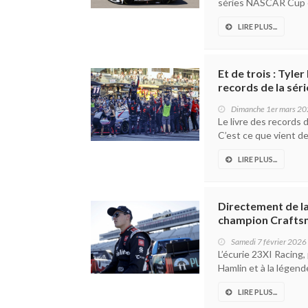
séries NASCAR Cup et
LIRE PLUS...
Et de trois : Tyler
records de la sér
Dimanche 1er mars 2
Le livre des records d
C’est ce que vient de
LIRE PLUS...
Directement de la
champion Craftsm
Samedi 7 février 2026
L’écurie 23XI Racing
Hamlin et à la légende
LIRE PLUS...