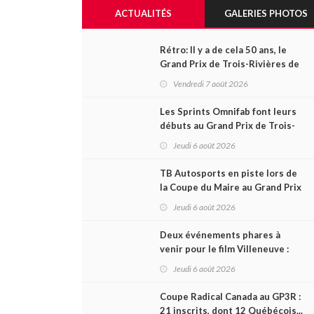
ACTUALITÉS
GALERIES PHOTOS
Rétro: Il y a de cela 50 ans, le
Grand Prix de Trois-Rivières de
1976
Vendredi 7 août 2026
Les Sprints Omnifab font leurs
débuts au Grand Prix de Trois-
Rivières avec un format inspiré
Jeudi 6 août 2026
de Daytona
TB Autosports en piste lors de
la Coupe du Maire au Grand Prix
de Trois-Rivières
Jeudi 6 août 2026
Deux événements phares à
venir pour le film Villeneuve :
L'ascension d'une légende (+
Jeudi 6 août 2026
vidéo)
Coupe Radical Canada au GP3R :
21 inscrits, dont 12 Québécois...