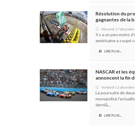
Résolution du pro
gagnantes de la b
Mercredi 17 décembre
Il y a un peu moins d
américaine a coupé co
LIRE PLUS...
NASCAR et les éq
annoncent la fin d
Vendredi 12 décembre
La poursuite de deu
monopolisé l’actuali
derni&...
LIRE PLUS...