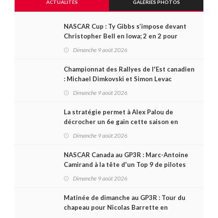
ACTUALITÉS
GALERIES PHOTOS
NASCAR Cup : Ty Gibbs s’impose devant
Christopher Bell en Iowa; 2 en 2 pour
Carson Kvapil en série O’Reilly
Dimanche 9 août 2026
Championnat des Rallyes de l'Est canadien
: Michael Dimkovski et Simon Levac
lauréats d’un Black Bear Rally à
Dimanche 9 août 2026
rebondissements !
La stratégie permet à Alex Palou de
décrocher un 6e gain cette saison en
IndyCar, sur le circuit de Portland
Dimanche 9 août 2026
NASCAR Canada au GP3R : Marc-Antoine
Camirand à la tête d'un Top 9 de pilotes
québécois
Dimanche 9 août 2026
Matinée de dimanche au GP3R : Tour du
chapeau pour Nicolas Barrette en
Challenge Canada; succès de Sylvain