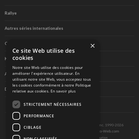
Rallye
Autres séries internationales
×
Circuit routier canadien
Ce site Web utilise des
cookies
Karting
Notre site Web utilise des cookies pour
améliorer l'expérience utilisateur. En
Autres séries nationales
utilisant notre site Web, vous acceptez tous
les cookies conformément à notre Politique
Divers
relative aux cookies.
En savoir plus
STRICTEMENT NÉCESSAIRES
PERFORMANCE
Tous droits réservés © Les Éditions Pole-Position inc. 1990-2026
CIBLAGE
Ce site est produit et hébergé par Montréal-Photo-Web.com
Politique de confidentialité et Conditions d’utilisation
NON CLASSIFIÉS