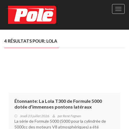
Site
officie
de
Pole-
Positi
Maga
4 RÉSULTATS POUR: LOLA
-
Le
seul
maga
québé
de
sport
autom
Étonnante: La Lola T300 de Formule 5000
dotée d’immenses pontons latéraux
Jeudi 23 juillet 2026
par
René Fagnan
La série de Formule 5000 (5000 pour la cylindrée de
5000cc des moteurs V8 atmosphériques) a été