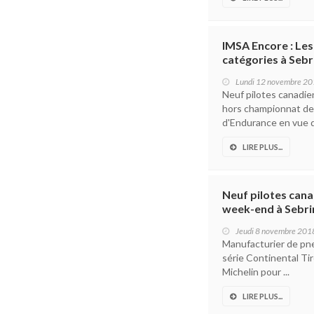
IMSA Encore : Les
catégories à Sebr
Lundi 12 novembre 2
Neuf pilotes canadie
hors championnat de 
d'Endurance en vue d
LIRE PLUS...
Neuf pilotes cana
week-end à Sebri
Jeudi 8 novembre 201
Manufacturier de pn
série Continental Ti
Michelin pour ...
LIRE PLUS...