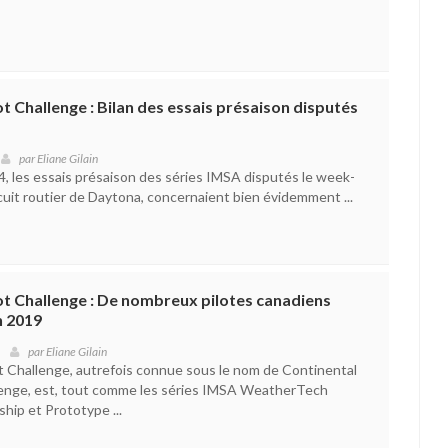
ot Challenge : Bilan des essais présaison disputés
par
Eliane Gilain
4, les essais présaison des séries IMSA disputés le week-
rcuit routier de Daytona, concernaient bien évidemment ...
ot Challenge : De nombreux pilotes canadiens
on 2019
par
Eliane Gilain
lot Challenge, autrefois connue sous le nom de Continental
lenge, est, tout comme les séries IMSA WeatherTech
ip et Prototype ...