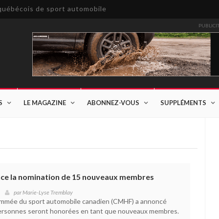
e québécois de sport automobile
PUBLICI
S
LE MAGAZINE
ABONNEZ-VOUS
SUPPLÉMENTS
nce la nomination de 15 nouveaux membres
par
Marie-Lyse Tremblay
ommée du sport automobile canadien (CMHF) a annoncé
personnes seront honorées en tant que nouveaux membres.