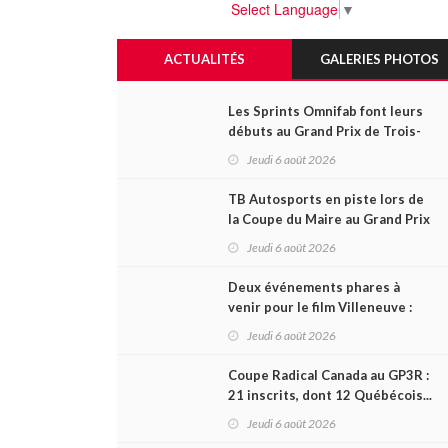
Select Language
▼
ACTUALITÉS
GALERIES PHOTOS
Les Sprints Omnifab font leurs
débuts au Grand Prix de Trois-
Rivières avec un format inspiré
Jeudi 6 août 2026
de Daytona
TB Autosports en piste lors de
la Coupe du Maire au Grand Prix
de Trois-Rivières
Jeudi 6 août 2026
Deux événements phares à
venir pour le film Villeneuve :
L'ascension d'une légende (+
Jeudi 6 août 2026
vidéo)
Coupe Radical Canada au GP3R :
21 inscrits, dont 12 Québécois...
et un premier gain d'Antoine
Jeudi 6 août 2026
Sénéchal dans la série ?