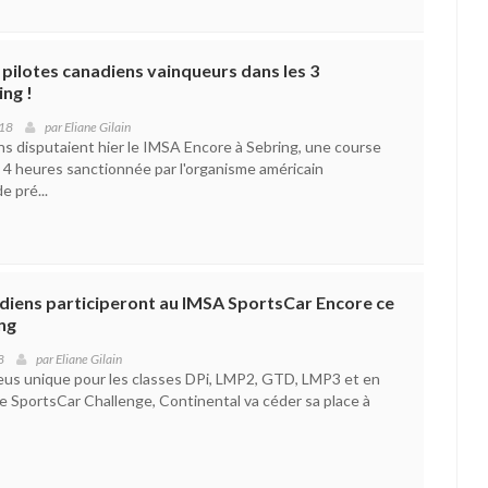
 pilotes canadiens vainqueurs dans les 3
ing !
018
par
Eliane Gilain
ns disputaient hier le IMSA Encore à Sebring, une course
4 heures sanctionnée par l'organisme américain
e pré...
diens participeront au IMSA SportsCar Encore ce
ng
8
par
Eliane Gilain
eus unique pour les classes DPi, LMP2, GTD, LMP3 et en
re SportsCar Challenge, Continental va céder sa place à