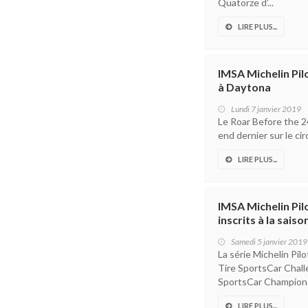
Quatorze d’...
LIRE PLUS...
IMSA Michelin Pil
à Daytona
Lundi 7 janvier 2019
Le Roar Before the 2
end dernier sur le ci
LIRE PLUS...
IMSA Michelin Pil
inscrits à la sais
Samedi 5 janvier 2019
La série Michelin Pi
Tire SportsCar Chal
SportsCar Championsh
LIRE PLUS...