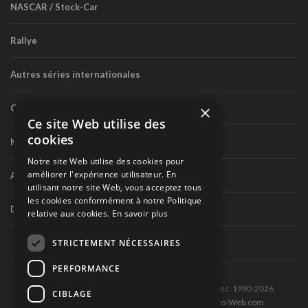
NASCAR / Stock-Car
Rallye
Autres séries internationales
×
Circuit routier canadien
Ce site Web utilise des
cookies
Karting
Notre site Web utilise des cookies pour
améliorer l'expérience utilisateur. En
Autres séries nationales
utilisant notre site Web, vous acceptez tous
les cookies conformément à notre Politique
Divers
relative aux cookies.
En savoir plus
STRICTEMENT NÉCESSAIRES
PERFORMANCE
Tous droits réservés © Les Éditions Pole-Position inc. 1990-2026
CIBLAGE
Ce site est produit et hébergé par Montréal-Photo-Web.com