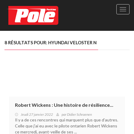
Site
officie
de
Pole-
Positi
Maga
8 RÉSULTATS POUR: HYUNDAI VELOSTER N
-
Le
seul
maga
québé
de
sport
autom
Robert Wickens : Une histoire de résilience...
Jeudi 27 janvier 2022
par
Didier Schraenen
Il y a de ces rencontres qui marquent plus que d’autres.
Celle que j’ai eu avec le pilote ontarien Robert Wickens
ce mercredi, avant-veille de ses ...