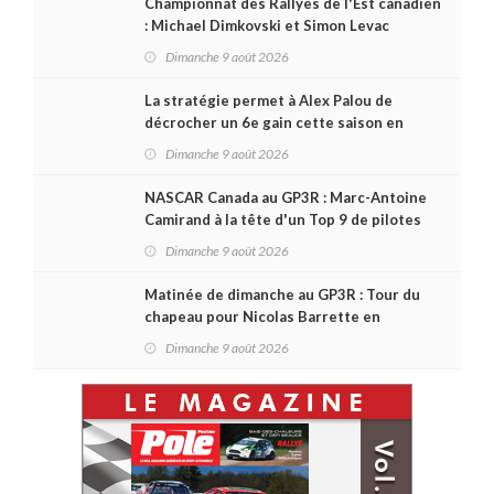
Championnat des Rallyes de l'Est canadien
: Michael Dimkovski et Simon Levac
lauréats d’un Black Bear Rally à
Dimanche 9 août 2026
rebondissements !
La stratégie permet à Alex Palou de
décrocher un 6e gain cette saison en
IndyCar, sur le circuit de Portland
Dimanche 9 août 2026
NASCAR Canada au GP3R : Marc-Antoine
Camirand à la tête d'un Top 9 de pilotes
québécois
Dimanche 9 août 2026
Matinée de dimanche au GP3R : Tour du
chapeau pour Nicolas Barrette en
Challenge Canada; succès de Sylvain
Dimanche 9 août 2026
Laporte en SPC