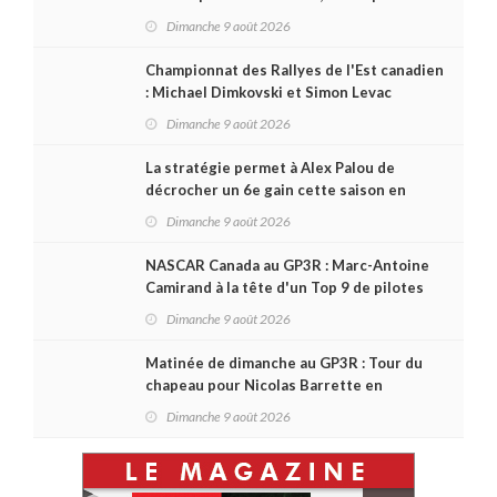
Carson Kvapil en série O’Reilly
Dimanche 9 août 2026
Championnat des Rallyes de l'Est canadien
: Michael Dimkovski et Simon Levac
lauréats d’un Black Bear Rally à
Dimanche 9 août 2026
rebondissements !
La stratégie permet à Alex Palou de
décrocher un 6e gain cette saison en
IndyCar, sur le circuit de Portland
Dimanche 9 août 2026
NASCAR Canada au GP3R : Marc-Antoine
Camirand à la tête d'un Top 9 de pilotes
québécois
Dimanche 9 août 2026
Matinée de dimanche au GP3R : Tour du
chapeau pour Nicolas Barrette en
Challenge Canada; succès de Sylvain
Dimanche 9 août 2026
Laporte en SPC