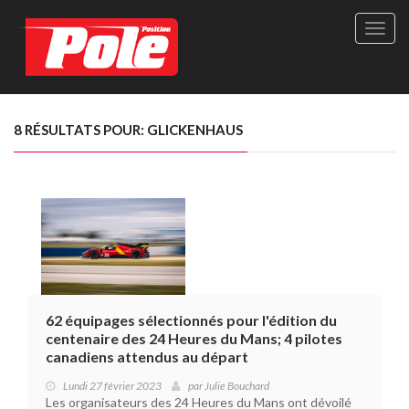
Site
officie
de
Pole-
Positi
Maga
8 RÉSULTATS POUR: GLICKENHAUS
-
Le
seul
maga
québé
de
sport
autom
62 équipages sélectionnés pour l'édition du
centenaire des 24 Heures du Mans; 4 pilotes
canadiens attendus au départ
Lundi 27 février 2023
par
Julie Bouchard
Les organisateurs des 24 Heures du Mans ont dévoilé