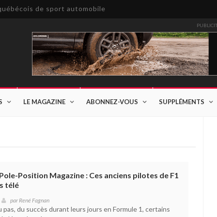
e québécois de sport automobile
PUBLICI
S
LE MAGAZINE
ABONNEZ-VOUS
SUPPLÉMENTS
Pole-Position Magazine : Ces anciens pilotes de F1
s télé
par
René Fagnan
 pas, du succès durant leurs jours en Formule 1, certains