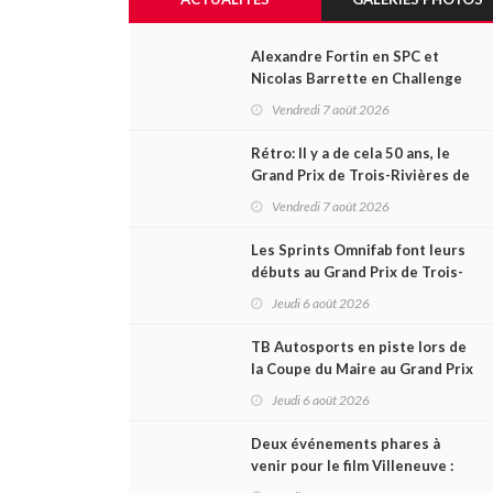
Alexandre Fortin en SPC et
Nicolas Barrette en Challenge
Canada héros des premières
Vendredi 7 août 2026
courses du week-end au GP3R
Rétro: Il y a de cela 50 ans, le
Grand Prix de Trois-Rivières de
1976
Vendredi 7 août 2026
Les Sprints Omnifab font leurs
débuts au Grand Prix de Trois-
Rivières avec un format inspiré
Jeudi 6 août 2026
de Daytona
TB Autosports en piste lors de
la Coupe du Maire au Grand Prix
de Trois-Rivières
Jeudi 6 août 2026
Deux événements phares à
venir pour le film Villeneuve :
L'ascension d'une légende (+