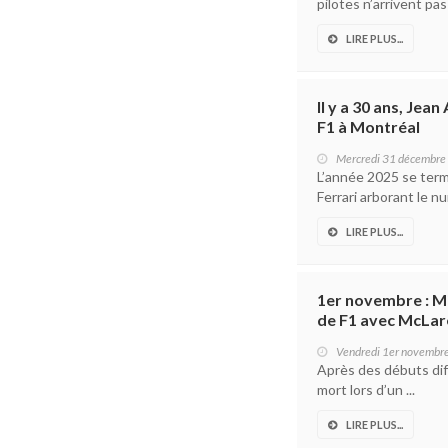
pilotes n’arrivent pas
LIRE PLUS...
Il y a 30 ans, Jean
F1 à Montréal
Mercredi 31 décembre
L’année 2025 se termin
Ferrari arborant le nu
LIRE PLUS...
1er novembre : M
de F1 avec McLar
Vendredi 1er novembr
Après des débuts diff
mort lors d’un ...
LIRE PLUS...