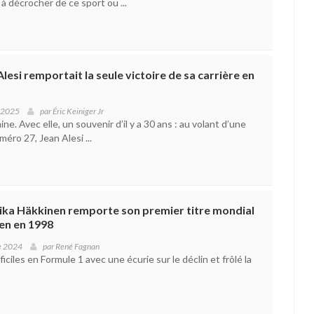
 à décrocher de ce sport ou ...
 Alesi remportait la seule victoire de sa carrière en
 2025
par
Éric Keiniger Jr
e. Avec elle, un souvenir d’il y a 30 ans : au volant d’une
méro 27, Jean Alesi ...
ika Häkkinen remporte son premier titre mondial
en en 1998
e 2024
par
René Fagnan
iciles en Formule 1 avec une écurie sur le déclin et frôlé la