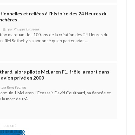
ionnelles et reliées à l’histoire des 24 Heures du
nchères !
par
Philippe Brasseur
ition marquant les 100 ans de la création des 24 Heures du
n, RM Sotheby's a annoncé qu'en partenariat ...
thard, alors pilote McLaren F1, frôle la mort dans
 avion privé en 2000
par
René Fagnan
 Formule 1 McLaren, l’Écossais David Coulthard, sa fiancée et
 la mort de tr&...
PUBLICITÉ