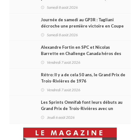
remporte l'autre Duels
Samedi 8 août 2026
Journée de samedi au GP3R : Tagliani
décroche une première victoire en Coupe
Radical; des courses très disputées dans
Samedi 8 août 2026
toutes les séries
Alexandre Fortin en SPC et Nicolas
Barrette en Challenge Canada héros des
premières courses du week-end au GP3R
Vendredi 7 août 2026
Rétro: Il y a de cela 50 ans, le Grand Prix de
Trois-Rivières de 1976
Vendredi 7 août 2026
Les Sprints Omnifab font leurs débuts au
Grand Prix de Trois-Rivières avec un
format inspiré de Daytona
Jeudi 6 août 2026