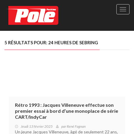
Site
officie
de
Pole-
Positi
Maga
5 RÉSULTATS POUR: 24 HEURES DE SEBRING
-
Le
seul
maga
québé
de
sport
autom
Rétro 1993 : Jacques Villeneuve effectue son
premier essai à bord d’une monoplace de série
CART/IndyCar
Jeudi 13 février 2025
par
René Fagnan
Un jeune Jacques Villeneuve, âgé de seulement 22 ans,