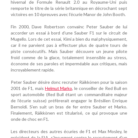
hivernal de Formule Renault 2.0 au Royaume-Uni puis
remporte le titre de la série britannique en décrochant sept
victoires en 10 épreuves avec l’écurie Manor de John Booth.
Fin 2000, Dave Robertson convainc Peter Sauber de lui
accorder un essai à bord d’une Sauber F1 sur le circuit de
Mugello. Lors de cet essai, Kimi a bien du mal physiquement,
car il ne parvient pas à effectuer plus de quatre tours de
piste consécutifs. Mais Sauber découvre un jeune pilote
froid comme de la glace, totalement insensible au stress,
économe de ses paroles et imperméable aux critiques, mais
incroyablement rapide.
Peter Sauber désire donc recruter Räikkönen pour la saison
2001 de F1, mais
Helmut Marko
, le conseiller de Red Bull en
sport automobile (Red Bull étant un commanditaire majeur
de l’écurie suisse) préfèrerait engager le Brésilien Enrique
Bernoldi. S’en suit un bras de fer entre Sauber et Marko.
Finalement, Räikkönen est titularisé, ce qui provoque une
onde de choc en F1.
Les directeurs des autres écuries de F1 et Max Mosley, le
président de la FIA, s’insurgent contre le recrutement d’un