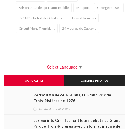
Saison 2025 de sport automobile
Mosport
George Russell
IMSA Michelin Pilot Challenge
Lewis Hamilton
Circuit Mont-Tremblant
24 Heures de Daytona
Select Language
▼
ACTUALITÉS
GALERIES PHOTOS
Rétro: Il y a de cela 50 ans, le Grand Prix de
Trois-Rivières de 1976
Vendredi 7 août 2026
Les Sprints Omnifab font leurs débuts au Grand
Prix de Trois-Rivières avec un format inspiré de