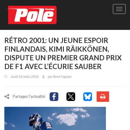
Site
officie
de
Pole-
Positi
Maga
RÉTRO 2001: UN JEUNE ESPOIR
-
FINLANDAIS, KIMI RÄIKKÖNEN,
Le
seul
DISPUTE UN PREMIER GRAND PRIX
maga
DE F1 AVEC L’ÉCURIE SAUBER
québé
de
Jeudi 26 mars 2026
par
René Fagnan
sport
autom
Partagez l'actualité