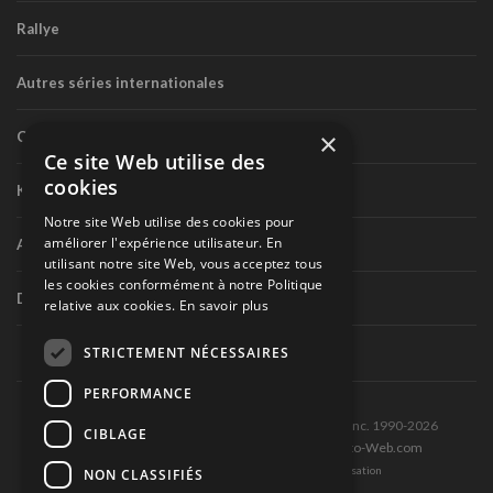
Rallye
Autres séries internationales
×
Circuit routier canadien
Ce site Web utilise des
cookies
Karting
Notre site Web utilise des cookies pour
améliorer l'expérience utilisateur. En
Autres séries nationales
utilisant notre site Web, vous acceptez tous
les cookies conformément à notre Politique
Divers
relative aux cookies.
En savoir plus
STRICTEMENT NÉCESSAIRES
PERFORMANCE
Tous droits réservés © Les Éditions Pole-Position inc. 1990-2026
CIBLAGE
Ce site est produit et hébergé par Montréal-Photo-Web.com
Politique de confidentialité et Conditions d’utilisation
NON CLASSIFIÉS