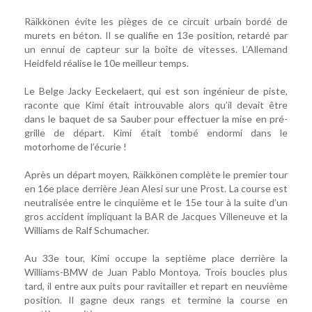
Räikkönen évite les pièges de ce circuit urbain bordé de
murets en béton. Il se qualifie en 13e position, retardé par
un ennui de capteur sur la boîte de vitesses. L’Allemand
Heidfeld réalise le 10e meilleur temps.
Le Belge Jacky Eeckelaert, qui est son ingénieur de piste,
raconte que Kimi était introuvable alors qu’il devait être
dans le baquet de sa Sauber pour effectuer la mise en pré-
grille de départ. Kimi était tombé endormi dans le
motorhome de l’écurie !
Après un départ moyen, Räikkönen complète le premier tour
en 16e place derrière Jean Alesi sur une Prost. La course est
neutralisée entre le cinquième et le 15e tour à la suite d’un
gros accident impliquant la BAR de Jacques Villeneuve et la
Williams de Ralf Schumacher.
Au 33e tour, Kimi occupe la septième place derrière la
Williams-BMW de Juan Pablo Montoya. Trois boucles plus
tard, il entre aux puits pour ravitailler et repart en neuvième
position. Il gagne deux rangs et termine la course en