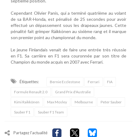
septième position.
Cependant Olivier Panis, qui a terminé quatrième au volant
de sa BAR-Honda, est pénalisé de 25 secondes pour avoir
effectué un dépassement sous les drapeaux jaunes. Cette
pénalité fait grimper Räikkönen au sixième rang et il marque
son premier point au championnat du monde.
Le jeune Finlandais venait de faire une entrée très réussie
en F1. Sa carrière en F1 sera couronnée par son titre de
Champion du monde acquis en 2007 avec Ferrari.
Étiquettes:
Bernie Ecclestone
Ferrari
FIA
Formule Renault 2.0
Grand Prix d'Australie
Kimi Raikkönen
Max Mosley
Melbourne
Peter Sauber
Sauber F1
Sauber F1 Team
Partagez l'actualité