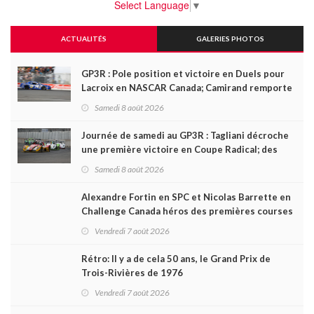
Select Language
▼
ACTUALITÉS
GALERIES PHOTOS
GP3R : Pole position et victoire en Duels pour
Lacroix en NASCAR Canada; Camirand remporte
l'autre Duels
Samedi 8 août 2026
Journée de samedi au GP3R : Tagliani décroche
une première victoire en Coupe Radical; des
courses très disputées dans toutes les séries
Samedi 8 août 2026
Alexandre Fortin en SPC et Nicolas Barrette en
Challenge Canada héros des premières courses
du week-end au GP3R
Vendredi 7 août 2026
Rétro: Il y a de cela 50 ans, le Grand Prix de
Trois-Rivières de 1976
Vendredi 7 août 2026