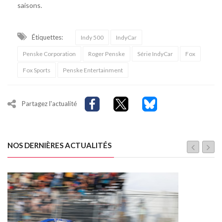
saisons.
Étiquettes:
Indy 500
IndyCar
Penske Corporation
Roger Penske
Série IndyCar
Fox
Fox Sports
Penske Entertainment
Partagez l'actualité
NOS DERNIÈRES ACTUALITÉS