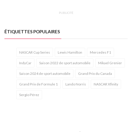
PUBLICITÉ
ÉTIQUETTES POPULAIRES
NASCAR Cup Series
Lewis Hamilton
Mercedes F1
IndyCar
Saison 2022 de sport automobile
Mikael Grenier
Saison 2024 de sport automobile
Grand Prix du Canada
Grand Prix de Formule 1
Lando Norris
NASCAR Xfinity
Sergio Pérez