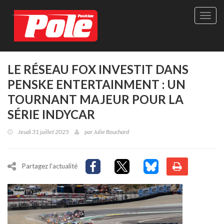
Site
officie
de
Pole-
Positi
Maga
LE RÉSEAU FOX INVESTIT DANS
-
PENSKE ENTERTAINMENT : UN
Le
seul
TOURNANT MAJEUR POUR LA
maga
SÉRIE INDYCAR
québé
de
Jeudi 31 juillet 2025
par
Julie Bouchard
sport
autom
Partagez l'actualité