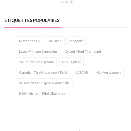
PUBLICITÉ
ÉTIQUETTES POPULAIRES
Mercedes F1
McLaren
Mosport
Louis-Philippe Dumoulin
Circuit Mont-Tremblant
24 Heures de Daytona
Alex Tagliani
Canadian Tire Motorsport Park
NASCAR
Max Verstappen
Saison 2023 de sport automobile
IMSA Michelin Pilot Challenge