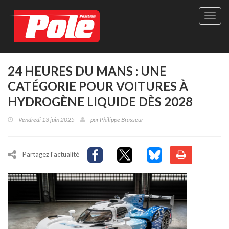
Site
officie
de
Pole-
Positi
Maga
24 HEURES DU MANS : UNE
-
CATÉGORIE POUR VOITURES À
Le
seul
HYDROGÈNE LIQUIDE DÈS 2028
maga
québé
Vendredi 13 juin 2025
par
Philippe Brasseur
de
sport
autom
Partagez l'actualité