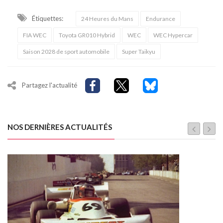
Étiquettes:
24 Heures du Mans
Endurance
FIA WEC
Toyota GR010 Hybrid
WEC
WEC Hypercar
Saison 2028 de sport automobile
Super Taikyu
Partagez l'actualité
NOS DERNIÈRES ACTUALITÉS