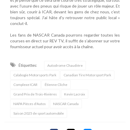
et je pense que ce sera une course très stratégique, surtout
avec l’usure des pneus qui risque de jouer un rôle majeur. Et
bien sûr, courir à ICAR, devant les gens de chez nous, c’est
toujours spécial. J’ai hâte d’y retrouver notre public local »
conclut-il.
Les fans de NASCAR Canada pourrons regarder toutes les
courses en direct sur REV TV, il suffit de s’abonner sur votre
fournisseur actuel pour avoir accès à la chaîne.
Étiquettes:
Autodrome Chaudière
Calabogie Motorsports Park
Canadian Tire Motorsport Park
Complexe ICAR
Étienne Cliche
Grand Prix de Trois-Rivières
Kevin Lacroix
NAPA Pièces d'Autos
NASCAR Canada
Saison 2025 de sport automobile