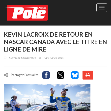
Site
officie
de
Pole-
Positi
Maga
KEVIN LACROIX DE RETOUR EN
-
NASCAR CANADA AVEC LE TITRE EN
Le
seul
LIGNE DE MIRE
maga
québé
Mercredi 14 mai 2025
par
Eliane Gilain
de
sport
autom
Partagez l'actualité