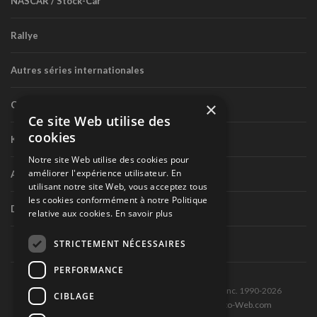
NASCAR / Stock-Car
Rallye
Autres séries internationales
×
Circuit routier canadien
Ce site Web utilise des
cookies
Karting
Notre site Web utilise des cookies pour
améliorer l'expérience utilisateur. En
Autres séries nationales
utilisant notre site Web, vous acceptez tous
les cookies conformément à notre Politique
Divers
relative aux cookies.
En savoir plus
STRICTEMENT NÉCESSAIRES
PERFORMANCE
Tous droits réservés © Les Éditions Pole-Position inc. 1990-2026
CIBLAGE
Ce site est produit et hébergé par Montréal-Photo-Web.com