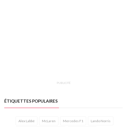
PUBLICITÉ
ÉTIQUETTES POPULAIRES
Alex Labbé
McLaren
Mercedes F1
Lando Norris