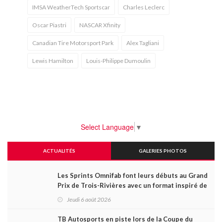
IMSA WeatherTech Sportscar
Charles Leclerc
Oscar Piastri
NASCAR Xfinity
Canadian Tire Motorsport Park
Alex Tagliani
Lewis Hamilton
Louis-Philippe Dumoulin
Select Language
▼
ACTUALITÉS
GALERIES PHOTOS
Les Sprints Omnifab font leurs débuts au Grand
Prix de Trois-Rivières avec un format inspiré de
Daytona
Jeudi 6 août 2026
TB Autosports en piste lors de la Coupe du