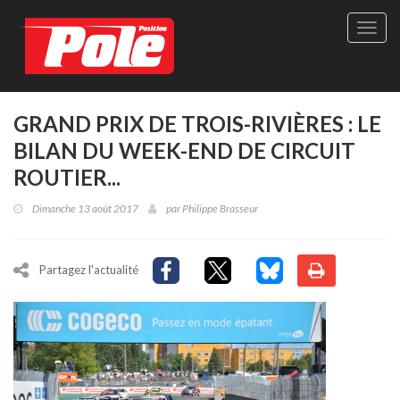
Site
officie
de
Pole-
Positi
Maga
GRAND PRIX DE TROIS-RIVIÈRES : LE
-
BILAN DU WEEK-END DE CIRCUIT
Le
seul
ROUTIER...
maga
québé
Dimanche 13 août 2017
par
Philippe Brasseur
de
sport
autom
Partagez l'actualité