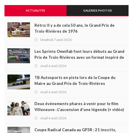
ACTUALITÉS
GALERIES PHOTOS
Rétro: Il y a de cela 50 ans, le Grand Prix de
Trois-Rivières de 1976
Vendredi 7 août 2026
Les Sprints Omnifab font leurs débuts au Grand
Prix de Trois-Rivières avec un format inspiré de
Daytona
Jeudi 6 août 2026
TB Autosports en piste lors de la Coupe du
Maire au Grand Prix de Trois-Rivières
Jeudi 6 août 2026
Deux événements phares à venir pour le film
Villeneuve : L'ascension d'une légende (+ vidéo)
Jeudi 6 août 2026
Coupe Radical Canada au GP3R : 21 inscrits,