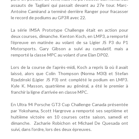
assauts de Tagliani qui passait devant au 27e tour. Marc-
Antoine Camirand a terminé derrière Ranger pour fracasser
le record de podiums au GP3R avec 22.
La série IMSA Prototype Challenge était en action pour
deux courses, dimanche. Kenton Koch, en LMP3, a remporté
l’épreuve en matinée au volant de sa Ligier JS P3 du P1
Motorsports. Gary Gibson a suivi au cumulatif, mais a
remporté la classe MPC au volant d’une Elan DP02.
Lors de la course de l’après-midi, Koch a repris là où il avait
laissé, alors que Colin Thompson (Norma M30) et Stefan
Rzadzinski (Ligier JS P3) ont complété le podium en LMP3.
Kyle K. Masson, quatrième au général, a été le premier à
franchir la ligne d’arrivée en classe MPC.
En Ultra 94 Porsche GT3 Cup Challenge Canada présentée
par Yokohama, Scott Hargrove a remporté ses septième et
huitième victoire en 10 courses cette saison, samedi et
dimanche. Zacharie Robichon et Michael De Quesada ont
suivi, dans l’ordre, lors des deux épreuves.