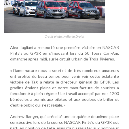
Crédit photo: Mélanie Drolet
Alex Tagliani a remporté une première victoire en NASCAR
Pinty’s au GP3R en s’imposant lors du 50 Tours Can-Am,
dimanche après-midi, sur le circuit urbain de Trois-Rivières.
« Dame nature nous a souri et de très nombreux amateurs
ont profité du beau temps pour venir voir cette éclatante
victoire de Tag, a relaté le directeur général du GP3R. Les
gradins étaient pleins et notre manufacture de sourires a
fonctionné à plein régime ! Le travail accompli par nos 1200
bénévoles a permis aux pilotes et aux équipes de briller et
c’est le public qui s’est régalé. »
Andrew Ranger, qui a récolté une cinquième deuxième place
consécutive lors de la course NASCAR Pinty’s du GP3R est
parti en position de tête, mais n’a pu résister aux nombreux