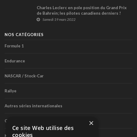
Charles Leclerc en pole position du Grand Prix
de Bahreïn; les pilotes canadiens derniers !
Samedi 19 mars 2022
NOS CATÉGORIES
Formule 1
Endurance
NASCAR / Stock-Car
Rallye
Autres séries internationales
×
Circuit routier canadien
Ce site Web utilise des
cookies
Karting