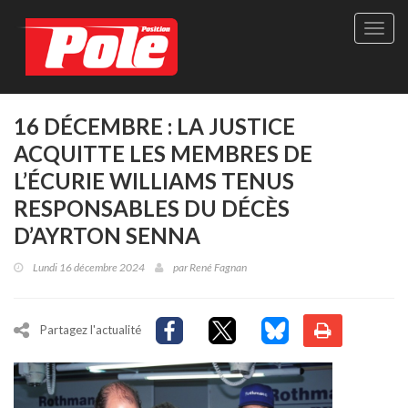
Site
officie
de
Pole-
Positi
Maga
16 DÉCEMBRE : LA JUSTICE
-
ACQUITTE LES MEMBRES DE
Le
seul
L’ÉCURIE WILLIAMS TENUS
maga
RESPONSABLES DU DÉCÈS
québé
de
D’AYRTON SENNA
sport
autom
Lundi 16 décembre 2024
par
René Fagnan
Partagez l'actualité