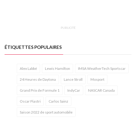
PUBLICITÉ
ÉTIQUETTES POPULAIRES
Alex Labbé
Lewis Hamilton
IMSA WeatherTech Sportscar
24 Heures de Daytona
Lance Stroll
Mosport
Grand Prix de Formule 1
IndyCar
NASCAR Canada
Oscar Piastri
Carlos Sainz
Saison 2022 de sport automobile