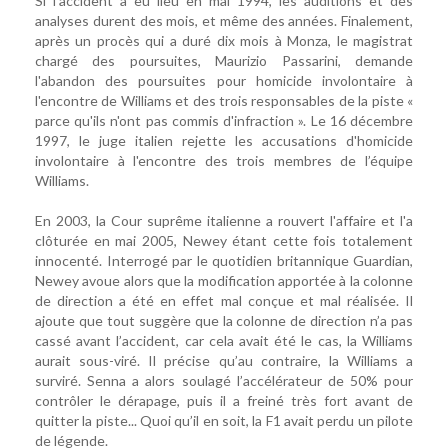
Si l’accident a eu lieu en mai 1994, les auditions et des
analyses durent des mois, et même des années. Finalement,
après un procès qui a duré dix mois à Monza, le magistrat
chargé des poursuites, Maurizio Passarini, demande
l'abandon des poursuites pour homicide involontaire à
l'encontre de Williams et des trois responsables de la piste «
parce qu'ils n'ont pas commis d'infraction ». Le 16 décembre
1997, le juge italien rejette les accusations d'homicide
involontaire à l'encontre des trois membres de l’équipe
Williams.
En 2003, la Cour suprême italienne a rouvert l'affaire et l'a
clôturée en mai 2005, Newey étant cette fois totalement
innocenté. Interrogé par le quotidien britannique Guardian,
Newey avoue alors que la modification apportée à la colonne
de direction a été en effet mal conçue et mal réalisée. Il
ajoute que tout suggère que la colonne de direction n’a pas
cassé avant l’accident, car cela avait été le cas, la Williams
aurait sous-viré. Il précise qu’au contraire, la Williams a
surviré. Senna a alors soulagé l’accélérateur de 50% pour
contrôler le dérapage, puis il a freiné très fort avant de
quitter la piste... Quoi qu’il en soit, la F1 avait perdu un pilote
de légende.