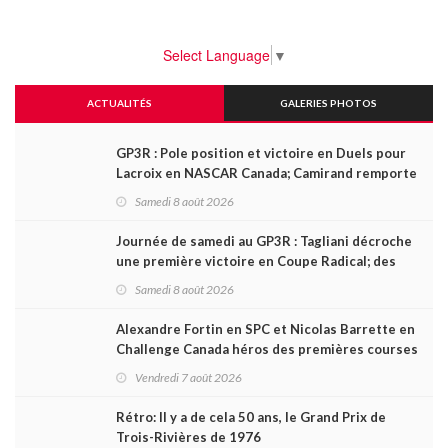
Select Language
▼
ACTUALITÉS
GALERIES PHOTOS
GP3R : Pole position et victoire en Duels pour
Lacroix en NASCAR Canada; Camirand remporte
l'autre Duels
Samedi 8 août 2026
Journée de samedi au GP3R : Tagliani décroche
une première victoire en Coupe Radical; des
courses très disputées dans toutes les séries
Samedi 8 août 2026
Alexandre Fortin en SPC et Nicolas Barrette en
Challenge Canada héros des premières courses
du week-end au GP3R
Vendredi 7 août 2026
Rétro: Il y a de cela 50 ans, le Grand Prix de
Trois-Rivières de 1976