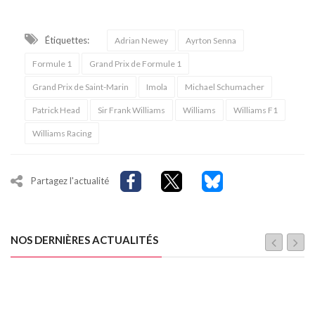
Étiquettes:
Adrian Newey
Ayrton Senna
Formule 1
Grand Prix de Formule 1
Grand Prix de Saint-Marin
Imola
Michael Schumacher
Patrick Head
Sir Frank Williams
Williams
Williams F1
Williams Racing
Partagez l'actualité
NOS DERNIÈRES ACTUALITÉS