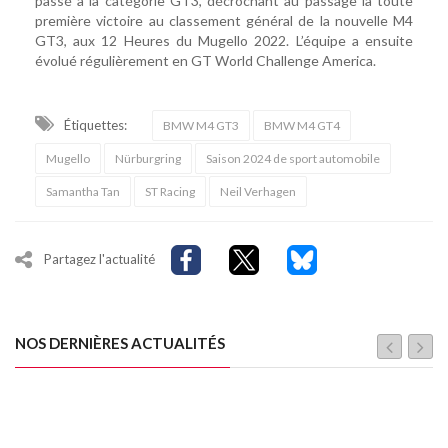
passé à la catégorie GT3, décrochant au passage la toute
première victoire au classement général de la nouvelle M4
GT3, aux 12 Heures du Mugello 2022. L’équipe a ensuite
évolué régulièrement en GT World Challenge America.
Étiquettes:
BMW M4 GT3
BMW M4 GT4
Mugello
Nürburgring
Saison 2024 de sport automobile
Samantha Tan
ST Racing
Neil Verhagen
Partagez l'actualité
NOS DERNIÈRES ACTUALITÉS