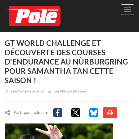
Site
officie
de
Pole-
Positi
Maga
GT WORLD CHALLENGE ET
-
DÉCOUVERTE DES COURSES
Le
seul
D'ENDURANCE AU NÜRBURGRING
maga
POUR SAMANTHA TAN CETTE
québé
de
SAISON !
sport
autom
Lundi 26 février 2024
par
Philippe Brasseur
Partagez l'actualité