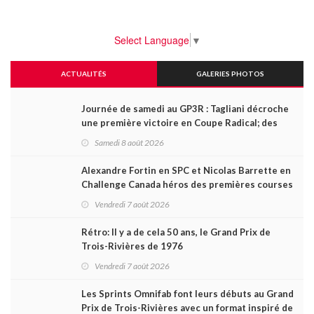
Select Language
▼
ACTUALITÉS
GALERIES PHOTOS
Journée de samedi au GP3R : Tagliani décroche
une première victoire en Coupe Radical; des
courses très disputées dans toutes les séries
Samedi 8 août 2026
Alexandre Fortin en SPC et Nicolas Barrette en
Challenge Canada héros des premières courses
du week-end au GP3R
Vendredi 7 août 2026
Rétro: Il y a de cela 50 ans, le Grand Prix de
Trois-Rivières de 1976
Vendredi 7 août 2026
Les Sprints Omnifab font leurs débuts au Grand
Prix de Trois-Rivières avec un format inspiré de