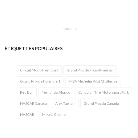
PUBLICITÉ
ÉTIQUETTES POPULAIRES
Circuit Mont-Tremblant
Grand Prix de Trois-Rivières
Grand Prix de Formule 1
IMSA Michelin Pilot Challenge
Red Bull
Fernando Alonso
Canadian Tire Motorsport Park
NASCAR Canada
Alex Tagliani
Grand Prix du Canada
NASCAR
Mikael Grenier