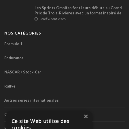
Les Sprints Omnifab font leurs débuts au Grand
Prix de Trois-Rivières avec un format inspiré de
Daytona
Jeudi 6 août 2026
NOS CATÉGORIES
Formule 1
Endurance
NASCAR / Stock-Car
Rallye
Autres séries internationales
×
Circuit routier canadien
Ce site Web utilise des
cookies
Karting