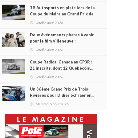
TB Autosports en piste lors de la
Coupe du Maire au Grand Prix de
Trois-Rivières
Jeudi 6 août 2026
Deux événements phares à venir
pour le film Villeneuve :
L'ascension d'une légende (+
Jeudi 6 août 2026
vidéo)
Coupe Radical Canada au GP3R :
21 inscrits, dont 12 Québécois...
et un premier gain d'Antoine
Jeudi 6 août 2026
Sénéchal dans la série ?
Un 36ème Grand Prix de Trois-
Rivières pour Didier Schraenen...
et une première en Challenge
Mercredi 5 août 2026
Canada