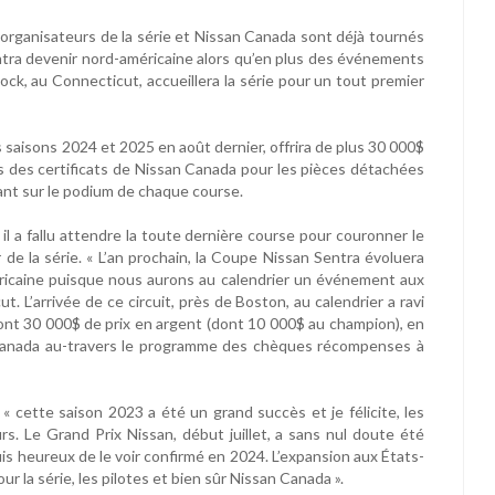
 organisateurs de la série et Nissan Canada sont déjà tournés
ntra devenir nord-américaine alors qu’en plus des événements
ock, au Connecticut, accueillera la série pour un tout premier
 saisons 2024 et 2025 en août dernier, offrira de plus 30 000$
lus des certificats de Nissan Canada pour les pièces détachées
nant sur le podium de chaque course.
il a fallu attendre la toute dernière course pour couronner le
de la série. « L’an prochain, la Coupe Nissan Sentra évoluera
ricaine puisque nous aurons au calendrier un événement aux
t. L’arrivée de ce circuit, près de Boston, au calendrier a ravi
geront 30 000$ de prix en argent (dont 10 000$ au champion), en
Canada au-travers le programme des chèques récompenses à
« cette saison 2023 a été un grand succès et je félicite, les
rs. Le Grand Prix Nissan, début juillet, a sans nul doute été
uis heureux de le voir confirmé en 2024. L’expansion aux États-
 la série, les pilotes et bien sûr Nissan Canada ».