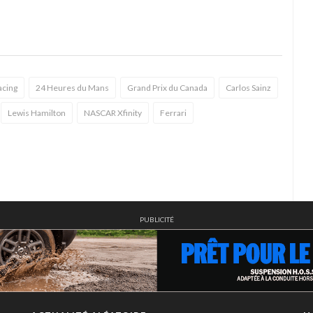
acing
24 Heures du Mans
Grand Prix du Canada
Carlos Sainz
Lewis Hamilton
NASCAR Xfinity
Ferrari
PUBLICITÉ