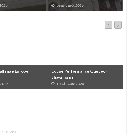
es
d'une légende (+ vidéo)
pre
 2026
Jeudi 6 août 2026
J
dans
llenge Europe -
Coupe Performance Québec -
WRC
s
Shawinigan
Éta
t 2026
Lundi 3 août 2026
D
PUBLICITÉ