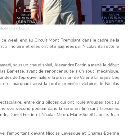
photo: Bruno Dorais
n ce week-end au Circuit Mont-Tremblant dans le cadre de la
 à l’horaire et elles ont été gagnées par Nicolas Barrette le
samedi, sous un chaud soleil, Alexandre Fortin a mené le début
las Barrette, avant de renoncer suite à un souci mécanique.
des de l’épreuve malgré la pression de Valérie Limoges. Les
ordre, marquant ainsi la toute première victoire de Nicolas
ectaculaire, entre cinq pilotes qui ont roulé groupés tout au
ne son second podium dans la série en finissant troisième,
e, Daniel Fortin et Nicolas Miron. Marie-Soleil Labelle, Jean
uve, l’emportant devant Nicolas Lévesque et Charles-Étienne