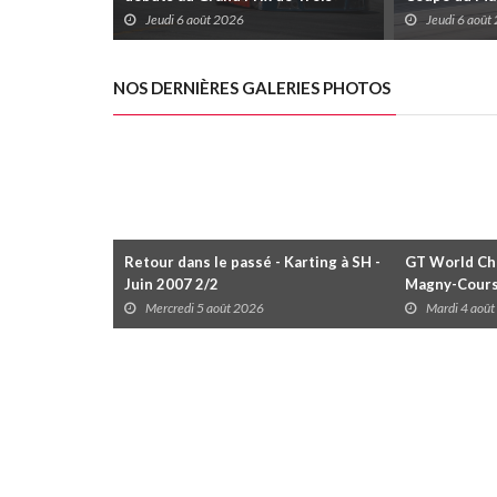
Rivières avec un format inspiré de
Trois-Rivièr
Jeudi 6 août 2026
Jeudi 6 août
Daytona
NOS DERNIÈRES GALERIES PHOTOS
Retour dans le passé - Karting à SH -
GT World Cha
Juin 2007 2/2
Magny-Cour
Mercredi 5 août 2026
Mardi 4 aoû