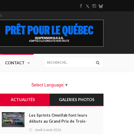
TÉ
CONTACT
Select Language
▼
ACTUALITÉS
GALERIES PHOTOS
Les Sprints Omnifab font leurs
débuts au Grand Prix de Trois-
Rivières avec un format inspiré
Jeudi 6 août 2026
de Daytona