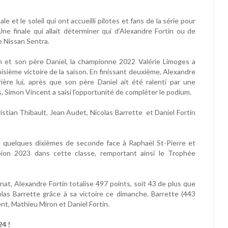
et le soleil qui ont accueilli pilotes et fans de la série pour
 Une finale qui allait déterminer qui d’Alexandre Fortin ou de
e Nissan Sentra.
in et son père Daniel, la championne 2022 Valérie Limoges a
oisième victoire de la saison. En finissant deuxième, Alexandre
rrière lui, après que son père Daniel ait été ralenti par une
 Simon Vincent a saisi l’opportunité de compléter le podium.
istian Thibault, Jean Audet, Nicolas Barrette et Daniel Fortin
e quelques dixièmes de seconde face à Raphaël St-Pierre et
ion 2023 dans cette classe, remportant ainsi le Trophée
at, Alexandre Fortin totalise 497 points, soit 43 de plus que
olas Barrette grâce à sa victoire ce dimanche. Barrette (443
nt, Mathieu Miron et Daniel Fortin.
24 !