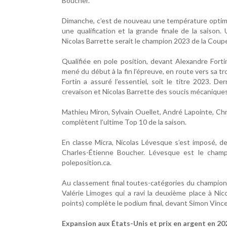
Boucher.
Dimanche, c’est de nouveau une température optimale 
une qualification et la grande finale de la saison.
Nicolas Barrette serait le champion 2023 de la Coup
Qualifiée en pole position, devant Alexandre Fort
mené du début à la fin l’épreuve, en route vers sa tr
Fortin a assuré l’essentiel, soit le titre 2023. De
crevaison et Nicolas Barrette des soucis mécaniques,
Mathieu Miron, Sylvain Ouellet, André Lapointe, Chr
complètent l’ultime Top 10 de la saison.
En classe Micra, Nicolas Lévesque s’est imposé, d
Charles-Étienne Boucher. Lévesque est le champ
poleposition.ca.
Au classement final toutes-catégories du championn
Valérie Limoges qui a ravi la deuxième place à Nic
points) complète le podium final, devant Simon Vince
Expansion aux États-Unis et prix en argent en 20