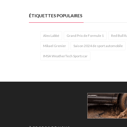
ÉTIQUETTES POPULAIRES
Alex Labbé
Grand Prix de Formule 1
Red Bull R
Mikael Grenier
Saison 2024 de sport automobile
IMSA WeatherTech Sportscar