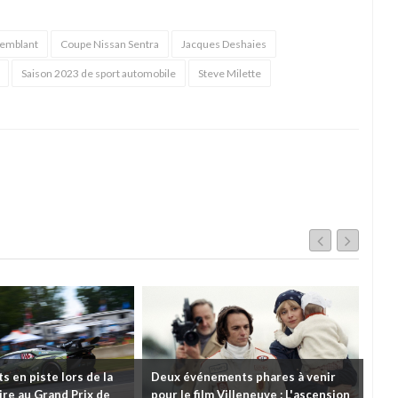
remblant
Coupe Nissan Sentra
Jacques Deshaies
Saison 2023 de sport automobile
Steve Milette
 en piste lors de la
Deux événements phares à venir
Cou
re au Grand Prix de
pour le film Villeneuve : L'ascension
insc