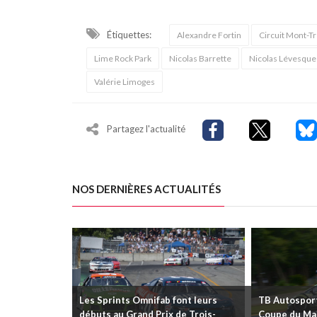
Étiquettes:
Alexandre Fortin
Circuit Mont-T
Lime Rock Park
Nicolas Barrette
Nicolas Lévesque
Valérie Limoges
Partagez l'actualité
NOS DERNIÈRES ACTUALITÉS
Les Sprints Omnifab font leurs
TB Autosports
débuts au Grand Prix de Trois-
Coupe du Mai