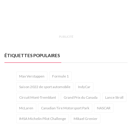
PUBLICITÉ
ÉTIQUETTES POPULAIRES
Max Verstappen
Formule 1
Saison 2022 de sport automobile
IndyCar
Circuit Mont-Tremblant
Grand Prix du Canada
Lance Stroll
McLaren
Canadian Tire Motorsport Park
NASCAR
IMSA Michelin Pilot Challenge
Mikael Grenier