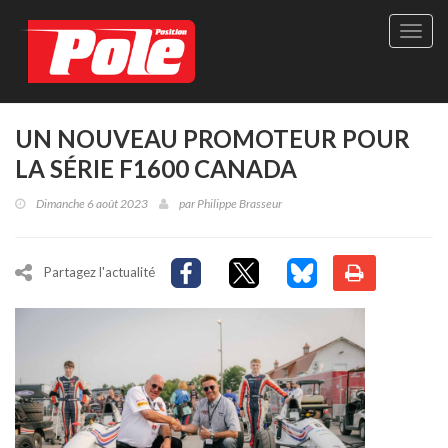
Site
officie
de
Pole-
Positi
Maga
UN NOUVEAU PROMOTEUR POUR
-
LA SÉRIE F1600 CANADA
Le
seul
Dimanche 6 août 2023
par
Philippe Brasseur
maga
québé
de
sport
Partagez l'actualité
autom