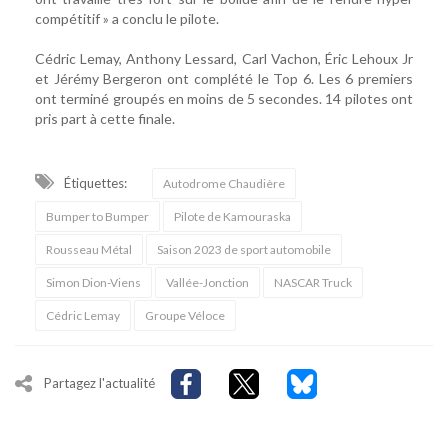
compétitif » a conclu le pilote.
Cédric Lemay, Anthony Lessard, Carl Vachon, Éric Lehoux Jr
et Jérémy Bergeron ont complété le Top 6. Les 6 premiers
ont terminé groupés en moins de 5 secondes. 14 pilotes ont
pris part à cette finale.
Étiquettes:
Autodrome Chaudière
Bumper to Bumper
Pilote de Kamouraska
Rousseau Métal
Saison 2023 de sport automobile
Simon Dion-Viens
Vallée-Jonction
NASCAR Truck
Cédric Lemay
Groupe Véloce
Partagez l'actualité