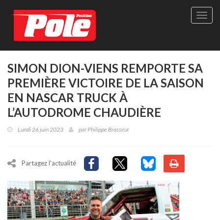
Site
officie
de
Pole-
Positi
Maga
SIMON DION-VIENS REMPORTE SA
-
PREMIÈRE VICTOIRE DE LA SAISON
Le
seul
EN NASCAR TRUCK À
maga
L’AUTODROME CHAUDIÈRE
québé
de
Lundi 26 juin 2023
par
Philippe Brasseur
sport
autom
Partagez l'actualité