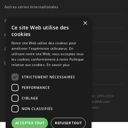
Autres séries internationales
×
Circuit routier canadien
Ce site Web utilise des
cookies
Karting
Notre site Web utilise des cookies pour
améliorer l'expérience utilisateur. En
Autres séries nationales
utilisant notre site Web, vous acceptez tous
les cookies conformément à notre Politique
Divers
relative aux cookies.
En savoir plus
STRICTEMENT NÉCESSAIRES
PERFORMANCE
Tous droits réservés © Les Éditions Pole-Position inc. 1990-2026
CIBLAGE
Ce site est produit et hébergé par Montréal-Photo-Web.com
Politique de confidentialité et Conditions d’utilisation
NON CLASSIFIÉS
ACCEPTER TOUT
REFUSER TOUT