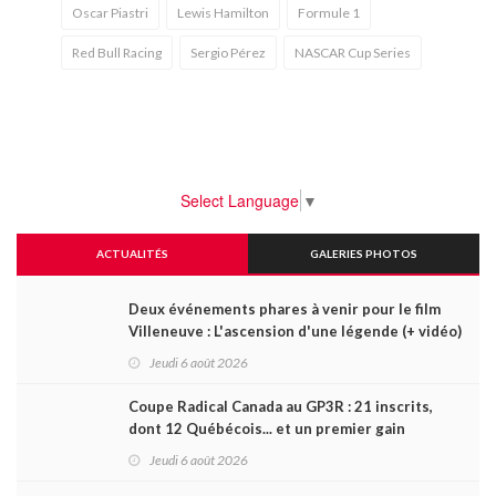
Oscar Piastri
Lewis Hamilton
Formule 1
Red Bull Racing
Sergio Pérez
NASCAR Cup Series
Select Language
▼
ACTUALITÉS
GALERIES PHOTOS
Deux événements phares à venir pour le film
Villeneuve : L'ascension d'une légende (+ vidéo)
Jeudi 6 août 2026
Coupe Radical Canada au GP3R : 21 inscrits,
dont 12 Québécois... et un premier gain
d'Antoine Sénéchal dans la série ?
Jeudi 6 août 2026