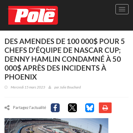
Site
officie
de
Pole-
Positi
Maga
DES AMENDES DE 100 000$ POUR 5
-
CHEFS D'ÉQUIPE DE NASCAR CUP;
Le
seul
DENNY HAMLIN CONDAMNÉ À 50
maga
000$ APRÈS DES INCIDENTS À
québé
de
PHOENIX
sport
autom
Mercredi 15 mars 2023
par
Julie Bouchard
Partagez l'actualité