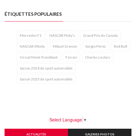
ÉTIQUETTES POPULAIRES
Mercedes F1
NASCAR Pinty's
Grand Prix du Canada
NASCAR Xfinity
Mikael Grenier
Sergio Pérez
Red Bull
Circuit Mont-Tremblant
Ferrari
Charles Leclerc
Saison 2024 de sport automobile
Saison 2023 de sport automobile
Select Language
▼
ACTUALITÉS
GALERIES PHOTOS