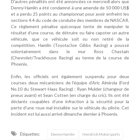
D'autres pénalités ont été annoncées ce mercredi alors que
Denny Hamlin a été condamné à une amende de 50 000-US$
et a perdu 25 points au championnat pour avoir enfreint les
sections 4.4 du code de conduite des membres de NASCAR.
Ce règlement pénalise quiconque tente de manipuler le
résultat d’une course, de détruire ou faire capoter un autre
véhicule, que ce véhicule soit ou non retiré de la
compétition. Hamlin (Toyota/Joe Gibbs Racing) a poussé
volontairement dans le mur Ross Chastain
(Chevrolet/Trackhouse Racing) au terme de la course de
Phoenix.
Enfin, les officiels ont également suspendu pour deux
courses deux mécaniciens de l’équipe d’Aric Almirola (Ford
No.10 du Stewart-Haas Racing) : Ryan Mulder (changeur de
pneus avant) et Sean Cotten (en charge du cric). Ils ont été
déclarés coupables d’une infraction à la sécurité pour la
perte d'une roue mal installée sur le véhicule du pilote. Cet
incident est lui aussi arrivé dimanche dernier à Phoenix.
Étiquettes:
Denny Hamlin
Hendrick Motorsports