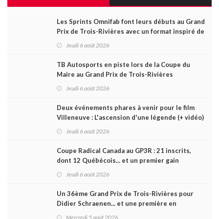
Les Sprints Omnifab font leurs débuts au Grand
Prix de Trois-Rivières avec un format inspiré de
Daytona
Jeudi 6 août 2026
TB Autosports en piste lors de la Coupe du
Maire au Grand Prix de Trois-Rivières
Jeudi 6 août 2026
Deux événements phares à venir pour le film
Villeneuve : L'ascension d'une légende (+ vidéo)
Jeudi 6 août 2026
Coupe Radical Canada au GP3R : 21 inscrits,
dont 12 Québécois... et un premier gain
d'Antoine Sénéchal dans la série ?
Jeudi 6 août 2026
Un 36ème Grand Prix de Trois-Rivières pour
Didier Schraenen... et une première en
Challenge Canada
Mercredi 5 août 2026