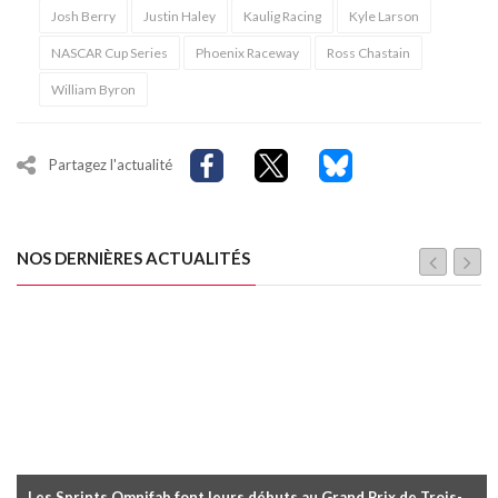
Josh Berry
Justin Haley
Kaulig Racing
Kyle Larson
NASCAR Cup Series
Phoenix Raceway
Ross Chastain
William Byron
Partagez l'actualité
NOS DERNIÈRES ACTUALITÉS
Les Sprints Omnifab font leurs débuts au Grand Prix de Trois-