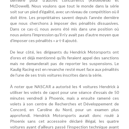
dernière pour d'autres concurrents (Keselowski et
McDowell). Nous voulons que tout le monde dans la série
soit sur un pied d'égalité, avec un niveau de compétition où il
doit être. Les propriétaires savent depuis l’année dernière
que nous cherchons à imposer des pénalités dissuasives.
Dans ce cas-ci, nous avons été mis dans une position où
nous avions l'impression qu'il n'y avait pas d'autre moyen que
d’imposer ces pénalités » a-t-il ajouté.
De leur côté, les dirigeants du Hendrick Motorsports ont
d’ores et déjà mentionné qu'ils feraient appel des sanctions
mais ne demanderait pas de reporter les suspensions. Le
Kaulig Racing est en revanche resté muet face aux pénalités
de l’une de ses trois voitures inscrites dans la série.
À noter que NASCAR a autorisé les 4 voitures Hendrick à
utiliser les volets de capot pour une séance d’essais de 50
minutes vendredi à Phoenix, mais a ensuite ramené ces
volets à son centre de Recherches et Développement de
Concord, en Caroline du Nord, pour un examen plus
approfondi. Hendrick Motorsports aurait donc roulé à
Phoenix sans cet accessoire déclaré illégal, les quatre
voitures ayant d’ailleurs passé l'inspection technique avant