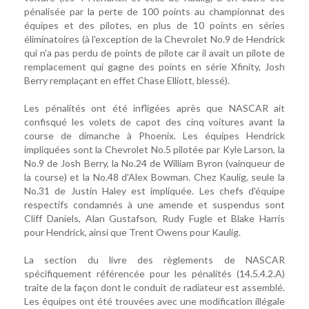
pénalisée par la perte de 100 points au championnat des
équipes et des pilotes, en plus de 10 points en séries
éliminatoires (à l'exception de la Chevrolet No.9 de Hendrick
qui n'a pas perdu de points de pilote car il avait un pilote de
remplacement qui gagne des points en série Xfinity, Josh
Berry remplaçant en effet Chase Elliott, blessé).
Les pénalités ont été infligées après que NASCAR ait
confisqué les volets de capot des cinq voitures avant la
course de dimanche à Phoenix. Les équipes Hendrick
impliquées sont la Chevrolet No.5 pilotée par Kyle Larson, la
No.9 de Josh Berry, la No.24 de William Byron (vainqueur de
la course) et la No.48 d'Alex Bowman. Chez Kaulig, seule la
No.31 de Justin Haley est impliquée. Les chefs d'équipe
respectifs condamnés à une amende et suspendus sont
Cliff Daniels, Alan Gustafson, Rudy Fugle et Blake Harris
pour Hendrick, ainsi que Trent Owens pour Kaulig.
La section du livre des règlements de NASCAR
spécifiquement référencée pour les pénalités (14.5.4.2.A)
traite de la façon dont le conduit de radiateur est assemblé.
Les équipes ont été trouvées avec une modification illégale