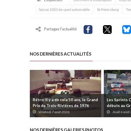
Saison 2023 de sport automobile
St-Petersburg
Tor
Partagez l'actualité
NOS DERNIÈRES ACTUALITÉS
Rétro: Il y a de cela 50 ans, le Grand
Les Sprints 
Prix de Trois-Rivières de 1976
débuts au Gr
Rivières avec
Vendredi 7 août 2026
Jeudi 6 août
Daytona
NOS DERNIÈRES GALERIES PHOTOS