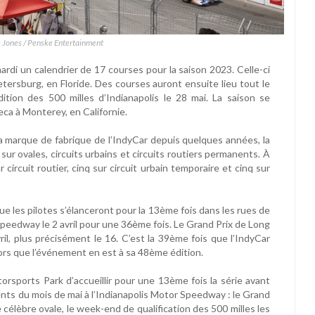
s Jones / Penske Entertainment
ardi un calendrier de 17 courses pour la saison 2023. Celle-ci
tersburg, en Floride. Des courses auront ensuite lieu tout le
ition des 500 milles d’Indianapolis le 28 mai. La saison se
eca à Monterey, en Californie.
la marque de fabrique de l’IndyCar depuis quelques années, la
ur ovales, circuits urbains et circuits routiers permanents. À
 circuit routier, cinq sur circuit urbain temporaire et cinq sur
que les pilotes s’élanceront pour la 13ème fois dans les rues de
Speedway le 2 avril pour une 36ème fois. Le Grand Prix de Long
ril, plus précisément le 16. C’est la 39ème fois que l’IndyCar
lors que l’événement en est à sa 48ème édition.
torsports Park d’accueillir pour une 13ème fois la série avant
ments du mois de mai à l’Indianapolis Motor Speedway : le Grand
 le célèbre ovale, le week-end de qualification des 500 milles les