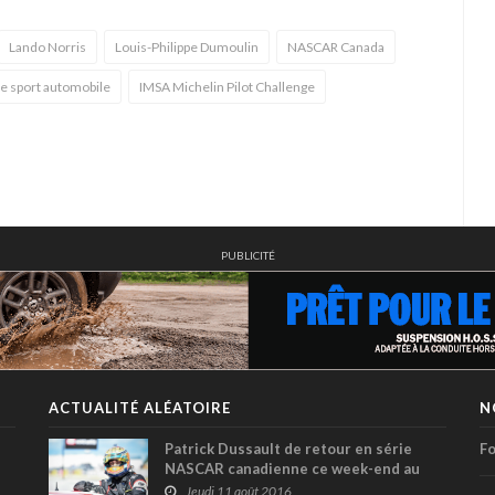
Lando Norris
Louis-Philippe Dumoulin
NASCAR Canada
e sport automobile
IMSA Michelin Pilot Challenge
PUBLICITÉ
ACTUALITÉ ALÉATOIRE
N
Patrick Dussault de retour en série
Fo
NASCAR canadienne ce week-end au
GP3R
Jeudi 11 août 2016