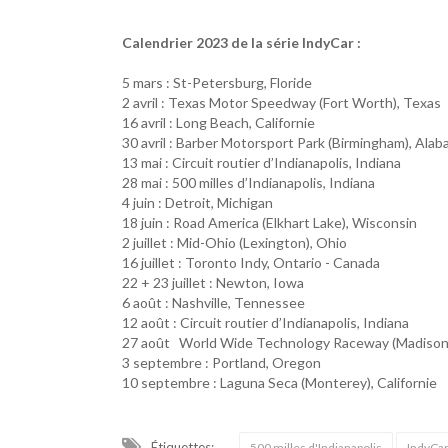
Calendrier 2023 de la série IndyCar :
5 mars : St-Petersburg, Floride
2 avril : Texas Motor Speedway (Fort Worth), Te
16 avril : Long Beach, Californie
30 avril : Barber Motorsport Park (Birmingham), Al
13 mai : Circuit routier d’Indianapolis, Indiana
28 mai : 500 milles d’Indianapolis, Indiana
4 juin : Detroit, Michigan
18 juin : Road America (Elkhart Lake), Wisconsin
2 juillet : Mid-Ohio (Lexington), Ohio
16 juillet : Toronto Indy, Ontario - Canada
22 + 23 juillet : Newton, Iowa
6 août : Nashville, Tennessee
12 août : Circuit routier d’Indianapolis, Indiana
27 août World Wide Technology Raceway (Madison
3 septembre : Portland, Oregon
10 septembre : Laguna Seca (Monterey), Californie
Étiquettes:
500 milles d'Indianapolis
IndyCa