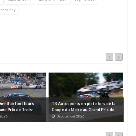
onto Indy
Omnifab font leurs
TB Autosports en piste lors de la
Deu
and Prix de Trois-
Coupe du Maire au Grand Prix de
pour
 un format inspiré de
Trois-Rivières
d'u
 2026
Jeudi 6 août 2026
J