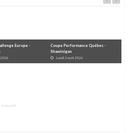
llenge Europe -
Coupe Performance Québec -
WRC
s
Shawinigan
Éta
t 2026
Lundi 3 août 2026
D
PUBLICITÉ