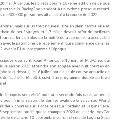
 28 mai. À ce jour, les billets pour la 107ème édition de ce que
Spectacle in Racing" se vendent à un rythme presque record,
s de 300 000 personnes ait assisté à la course de 2022.
lendrier, mais sur un tout nouveau site en plein centre-ville et
urbain de neuf virages et 1,7 milles devrait offrir de meilleurs
teurs parlent de plus de la moitié du tracé qui sera accessible
ien avec le patrimoine de l’événement, qui a commencé dans les
2, avec la F1 au programme à l’époque.
lassiques que sont Road America, le 18 juin, et Mid-Ohio, qui
 Puis, la saison 2023 atteindra son apogée avec huit courses en
oto ci-dessus) le 16 juillet, pour la seule course annuelle de
ix de Nashville (6 août), suivi d’un programme double au Iowa
llet.
’Indianapolis sera visité pour une seconde fois dans l’année le
 pour finir la saison : le dernier ovale de la saison au World
s deux courses sur la côte ouest, à Portland et Laguna Seca.
3 septembre tandis que le champion 2023 de la série IndyCar
ey, le dimanche 10 septembre sur un circuit de Laguna Seca