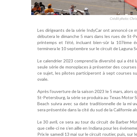
Crédit photo: Chri
Les dirigeants de la série IndyCar ont annoncé ce m
débutera le dimanche 5 mars dans les rues de St-Pe
printemps et l’été, incluant bien-sûr la 107ème éd
terminera le 10 septembre sur le circuit de Laguna S
Le calendrier 2023 comprend la diversité qui a été 
seule série de monoplaces à présenter des courses s
ce sujet, les pilotes participeront à sept courses sur
ovale.
Après l’ouverture de la saison 2023 le 5 mars, alors 
St-Petersburg, la série se produira au Texas Motor 
Beach suivra avec sa date traditionnelle de la mi-av
sera présentée dans la cité du sud de la Californie a
Le 30 avril, ce sera au tour du circuit de Barber Mo
que celle-ci ne s’en aille en Indiana pour les événe
Prix le samedi 13 mai sur le circuit routier, puis, sur