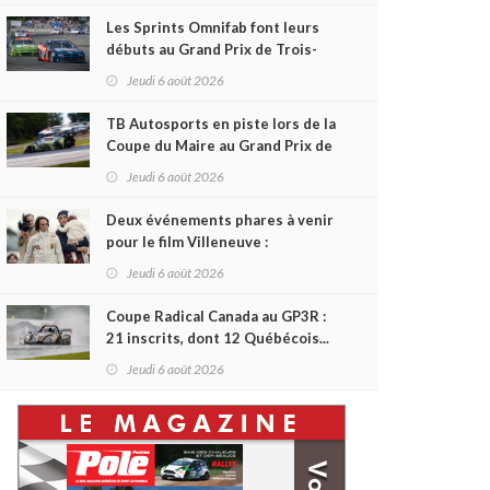
Les Sprints Omnifab font leurs
débuts au Grand Prix de Trois-
Rivières avec un format inspiré
Jeudi 6 août 2026
de Daytona
TB Autosports en piste lors de la
Coupe du Maire au Grand Prix de
Trois-Rivières
Jeudi 6 août 2026
Deux événements phares à venir
pour le film Villeneuve :
L'ascension d'une légende (+
Jeudi 6 août 2026
vidéo)
Coupe Radical Canada au GP3R :
21 inscrits, dont 12 Québécois...
et un premier gain d'Antoine
Jeudi 6 août 2026
Sénéchal dans la série ?