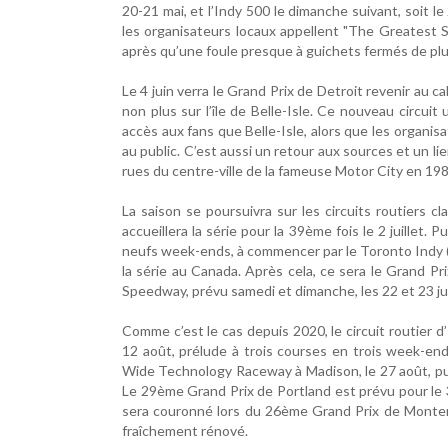
20-21 mai, et l’Indy 500 le dimanche suivant, soit le
les organisateurs locaux appellent "The Greatest 
après qu’une foule presque à guichets fermés de plu
Le 4 juin verra le Grand Prix de Detroit revenir au ca
non plus sur l’île de Belle-Isle. Ce nouveau circuit 
accès aux fans que Belle-Isle, alors que les organisa
au public. C’est aussi un retour aux sources et un l
rues du centre-ville de la fameuse Motor City en 198
La saison se poursuivra sur les circuits routiers c
accueillera la série pour la 39ème fois le 2 juillet.
neufs week-ends, à commencer par le Toronto Indy (ph
la série au Canada. Après cela, ce sera le Grand Pr
Speedway, prévu samedi et dimanche, les 22 et 23 jui
Comme c’est le cas depuis 2020, le circuit routier d
12 août, prélude à trois courses en trois week-ends
Wide Technology Raceway à Madison, le 27 août, pui
Le 29ème Grand Prix de Portland est prévu pour le 
sera couronné lors du 26ème Grand Prix de Monter
fraîchement rénové.