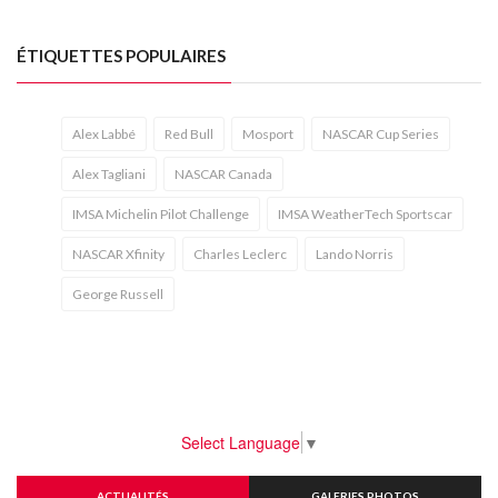
ÉTIQUETTES POPULAIRES
Alex Labbé
Red Bull
Mosport
NASCAR Cup Series
Alex Tagliani
NASCAR Canada
IMSA Michelin Pilot Challenge
IMSA WeatherTech Sportscar
NASCAR Xfinity
Charles Leclerc
Lando Norris
George Russell
Select Language
▼
ACTUALITÉS
GALERIES PHOTOS