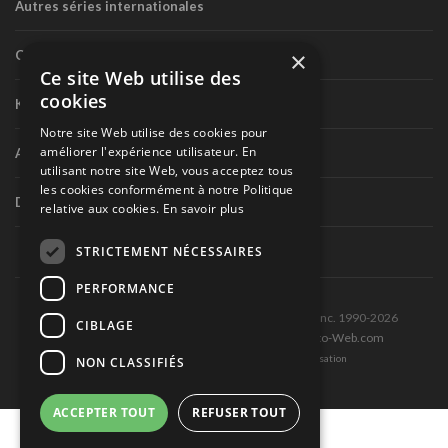
Autres séries internationales
×
Circuit routier canadien
Ce site Web utilise des
cookies
Karting
Notre site Web utilise des cookies pour
améliorer l'expérience utilisateur. En
Autres séries nationales
utilisant notre site Web, vous acceptez tous
les cookies conformément à notre Politique
Divers
relative aux cookies.
En savoir plus
STRICTEMENT NÉCESSAIRES
PERFORMANCE
Tous droits réservés © Les Éditions Pole-Position inc. 1990-2026
CIBLAGE
Ce site est produit et hébergé par Montréal-Photo-Web.com
Politique de confidentialité et Conditions d’utilisation
NON CLASSIFIÉS
ACCEPTER TOUT
REFUSER TOUT