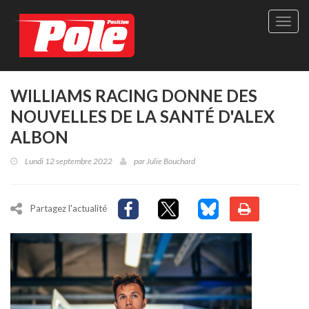
Site
officie
de
Pole-
Positi
Maga
WILLIAMS RACING DONNE DES
-
NOUVELLES DE LA SANTÉ D'ALEX
Le
seul
ALBON
maga
québé
Lundi 12 septembre 2022
par
Julie Bouchard
de
sport
autom
Partagez l'actualité