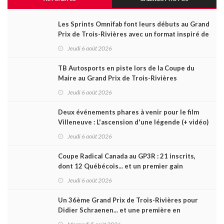
Les Sprints Omnifab font leurs débuts au Grand
Prix de Trois-Rivières avec un format inspiré de
Daytona
Jeudi 6 août 2026
TB Autosports en piste lors de la Coupe du
Maire au Grand Prix de Trois-Rivières
Jeudi 6 août 2026
Deux événements phares à venir pour le film
Villeneuve : L'ascension d'une légende (+ vidéo)
Jeudi 6 août 2026
Coupe Radical Canada au GP3R : 21 inscrits,
dont 12 Québécois... et un premier gain
d'Antoine Sénéchal dans la série ?
Jeudi 6 août 2026
Un 36ème Grand Prix de Trois-Rivières pour
Didier Schraenen... et une première en
Challenge Canada