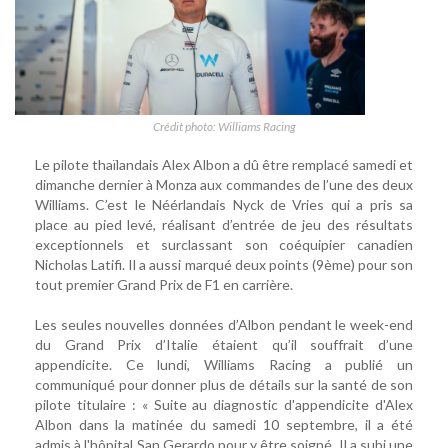
Crédit photo: Williams Racing
Le pilote thaïlandais Alex Albon a dû être remplacé samedi et
dimanche dernier à Monza aux commandes de l’une des deux
Williams. C’est le Néérlandais Nyck de Vries qui a pris sa
place au pied levé, réalisant d’entrée de jeu des résultats
exceptionnels et surclassant son coéquipier canadien
Nicholas Latifi. Il a aussi marqué deux points (9ème) pour son
tout premier Grand Prix de F1 en carrière.
Les seules nouvelles données d’Albon pendant le week-end
du Grand Prix d’Italie étaient qu’il souffrait d’une
appendicite. Ce lundi, Williams Racing a publié un
communiqué pour donner plus de détails sur la santé de son
pilote titulaire : « Suite au diagnostic d'appendicite d'Alex
Albon dans la matinée du samedi 10 septembre, il a été
admis à l'hôpital San Gerardo pour y être soigné. Il a subi une