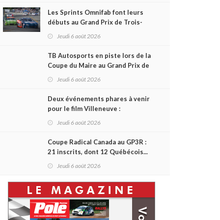
Les Sprints Omnifab font leurs
débuts au Grand Prix de Trois-
Rivières avec un format inspiré
Jeudi 6 août 2026
de Daytona
TB Autosports en piste lors de la
Coupe du Maire au Grand Prix de
Trois-Rivières
Jeudi 6 août 2026
Deux événements phares à venir
pour le film Villeneuve :
L'ascension d'une légende (+
Jeudi 6 août 2026
vidéo)
Coupe Radical Canada au GP3R :
21 inscrits, dont 12 Québécois...
et un premier gain d'Antoine
Jeudi 6 août 2026
Sénéchal dans la série ?