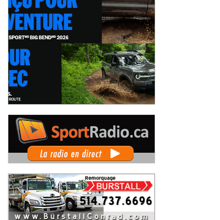
x événements phares à venir
Coupe Radical Canada au GP3R : 21
 le film Villeneuve : L'ascension
inscrits, dont 12 Québécois... et u
ne légende (+ vidéo)
premier gain d'Antoine Sénéchal
eudi 6 août 2026
Jeudi 6 août 2026
dans la série ?