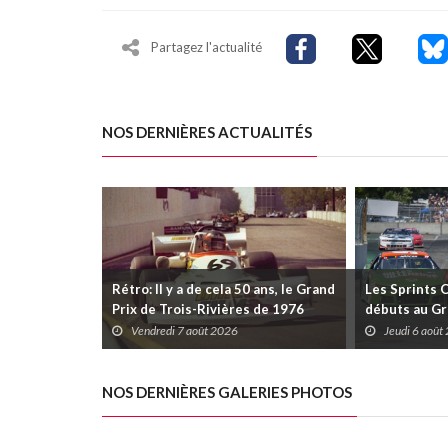
Partagez l'actualité
NOS DERNIÈRES ACTUALITÉS
Rétro: Il y a de cela 50 ans, le Grand
Les Sprints 
Prix de Trois-Rivières de 1976
débuts au Gr
Rivières avec
Vendredi 7 août 2026
Jeudi 6 août
Daytona
NOS DERNIÈRES GALERIES PHOTOS