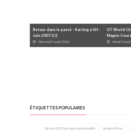
Retour dans le passé - Karting à SH -
GT World Cha
Juin 2007 2/2
Magny-Cour
Mercredi 5 août 2026
Mardi 4 aoû
ÉTIQUETTES POPULAIRES
Saison 2023 de sport automobile
Sergio Pérez