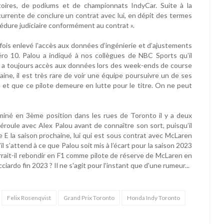
toires, de podiums et de championnats IndyCar. Suite à la
urrente de conclure un contrat avec lui, en dépit des termes
édure judiciaire conformément au contrat ».
efois enlevé l'accès aux données d’ingénierie et d’ajustements
éro 10. Palou a indiqué à nos collègues de NBC Sports qu’il
e a toujours accès aux données lors des week-ends de course
taine, il est très rare de voir une équipe poursuivre un de ses
e et que ce pilote demeure en lutte pour le titre. On ne peut
rminé en 3ème position dans les rues de Toronto il y a deux
éroule avec Alex Palou avant de connaître son sort, puisqu’il
e E la saison prochaine, lui qui est sous contrat avec McLaren
u’il s’attend à ce que Palou soit mis à l’écart pour la saison 2023
urrait-il rebondir en F1 comme pilote de réserve de McLaren en
iardo fin 2023 ? Il ne s'agit pour l'instant que d'une rumeur...
Felix Rosenqvist
Grand Prix Toronto
Honda Indy Toronto