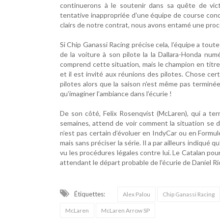
continuerons à le soutenir dans sa quête de vic
tentative inappropriée d'une équipe de course conc
clairs de notre contrat, nous avons entamé une proc
Si Chip Ganassi Racing précise cela, l’équipe a tout
de la voiture à son pilote la la Dallara-Honda num
comprend cette situation, mais le champion en titr
et il est invité aux réunions des pilotes. Chose cer
pilotes alors que la saison n'est même pas terminé
qu’imaginer l’ambiance dans l’écurie !
De son côté, Felix Rosenqvist (McLaren), qui a te
semaines, attend de voir comment la situation se d
n’est pas certain d’évoluer en IndyCar ou en Formul
mais sans préciser la série. Il a par ailleurs indiqué q
vu les procédures légales contre lui. Le Catalan po
attendant le départ probable de l'écurie de Daniel Ricc
Étiquettes:
Alex Palou
Chip Ganassi Racing
McLaren
McLaren Arrow SP