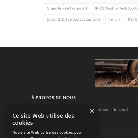
Grand Prix de Formule 1
IMSA WeatherTech Sports
Saison 2024 de sport automobile
Ferrari
Red B
À PROPOS DE NOUS
×
Pole-Position, le seul magazine québécois de sport
Ce site Web utilise des
automobile.
cookies
SUIVEZ-NOUS
Notre site Web utilise des cookies pour