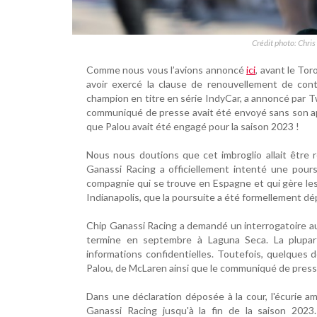
Crédit photo: Chri
Comme nous vous l’avions annoncé
ici
, avant le To
avoir exercé la clause de renouvellement de contr
champion en titre en série IndyCar, a annoncé par Tw
communiqué de presse avait été envoyé sans son a
que Palou avait été engagé pour la saison 2023 !
Nous nous doutions que cet imbroglio allait être r
Ganassi Racing a officiellement intenté une pours
compagnie qui se trouve en Espagne et qui gère les
Indianapolis, que la poursuite a été formellement d
Chip Ganassi Racing a demandé un interrogatoire au p
termine en septembre à Laguna Seca. La plupar
informations confidentielles. Toutefois, quelques
Palou, de McLaren ainsi que le communiqué de press
Dans une déclaration déposée à la cour, l'écurie a
Ganassi Racing jusqu'à la fin de la saison 202