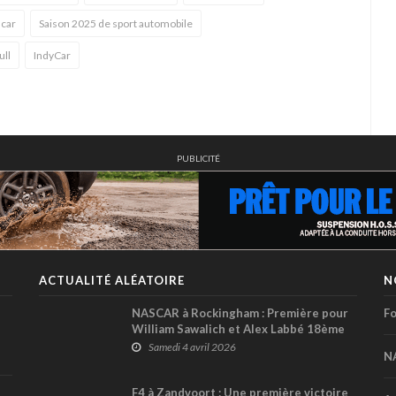
car
Saison 2025 de sport automobile
ull
IndyCar
PUBLICITÉ
ACTUALITÉ ALÉATOIRE
N
NASCAR à Rockingham : Première pour
Fo
William Sawalich et Alex Labbé 18ème
en O’Reilly; Corey Heim l’emporte en
Samedi 4 avril 2026
N
Truck
F4 à Zandvoort : Une première victoire