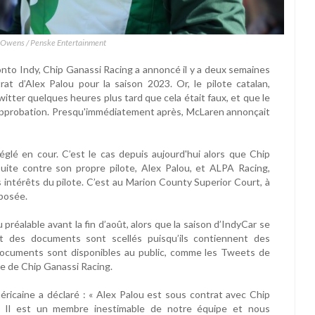
s Owens / Penske Entertainment
ronto Indy, Chip Ganassi Racing a annoncé il y a deux semaines
at d’Alex Palou pour la saison 2023. Or, le pilote catalan,
itter quelques heures plus tard que cela était faux, et que le
pprobation. Presqu'immédiatement après, McLaren annonçait
églé en cour. C’est le cas depuis aujourd'hui alors que Chip
uite contre son propre pilote, Alex Palou, et ALPA Racing,
 intérêts du pilote. C’est au Marion County Superior Court, à
éposée.
réalable avant la fin d’août, alors que la saison d’IndyCar se
t des documents sont scellés puisqu’ils contiennent des
 documents sont disponibles au public, comme les Tweets de
e de Chip Ganassi Racing.
méricaine a déclaré : « Alex Palou est sous contrat avec Chip
3. Il est un membre inestimable de notre équipe et nous