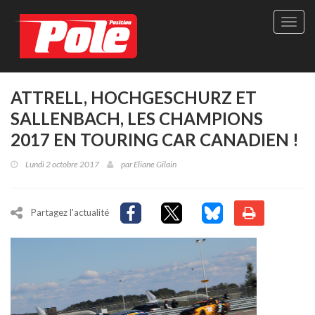
Site
officie
de
Pole-
Positi
Maga
ATTRELL, HOCHGESCHURZ ET
-
SALLENBACH, LES CHAMPIONS
Le
seul
2017 EN TOURING CAR CANADIEN !
maga
québé
Lundi 2 octobre 2017
par
Eliane Gilain
de
sport
autom
Partagez l'actualité