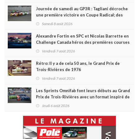
Journée de samedi au GP3R : Tagliani décroche
une première victoire en Coupe Radical; des
courses très disputées dans toutes les séries
Samedi 8 août 2026
Alexandre Fortin en SPC et Nicolas Barrette en
Challenge Canada héros des premières courses
du week-end au GP3R
Vendredi 7 août 2026
Rétro: Il y a de cela 50 ans, le Grand Prix de
Trois-Rivières de 1976
Vendredi 7 août 2026
Les Sprints Omnifab font leurs débuts au Grand
Prix de Trois-Rivières avec un format inspiré de
Daytona
Jeudi 6 août 2026