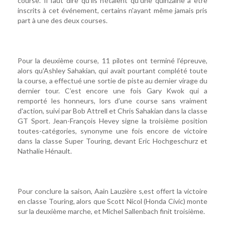
course. Il faut dire qu'ils n'étaient qu'une quinzaine à être
inscrits à cet événement, certains n'ayant même jamais pris
part à une des deux courses.
Pour la deuxième course, 11 pilotes ont terminé l’épreuve,
alors qu’Ashley Sahakian, qui avait pourtant complété toute
la course, a effectué une sortie de piste au dernier virage du
dernier tour. C’est encore une fois Gary Kwok qui a
remporté les honneurs, lors d’une course sans vraiment
d'action, suivi par Bob Attrell et Chris Sahakian dans la classe
GT Sport. Jean-François Hevey signe la troisième position
toutes-catégories, synonyme une fois encore de victoire
dans la classe Super Touring, devant Eric Hochgeschurz et
Nathalie Hénault.
Pour conclure la saison, Aain Lauzière s,est offert la victoire
en classe Touring, alors que Scott Nicol (Honda Civic) monte
sur la deuxième marche, et Michel Sallenbach finit troisième.