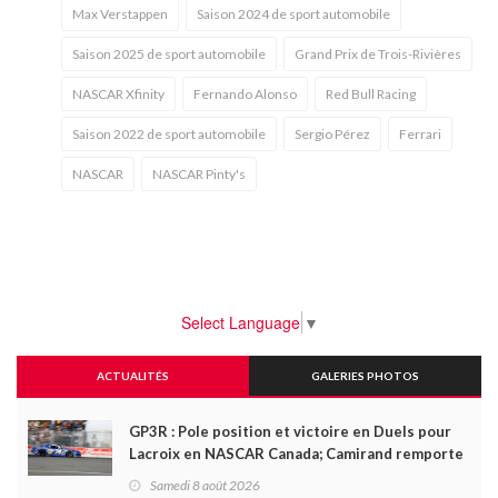
Max Verstappen
Saison 2024 de sport automobile
Saison 2025 de sport automobile
Grand Prix de Trois-Rivières
NASCAR Xfinity
Fernando Alonso
Red Bull Racing
Saison 2022 de sport automobile
Sergio Pérez
Ferrari
NASCAR
NASCAR Pinty's
Select Language
▼
ACTUALITÉS
GALERIES PHOTOS
GP3R : Pole position et victoire en Duels pour
Lacroix en NASCAR Canada; Camirand remporte
l'autre Duels
Samedi 8 août 2026