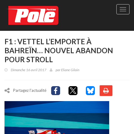
Site
officie
de
Pole-
Positi
Maga
F1 : VETTEL L’EMPORTE À
-
BAHREÏN… NOUVEL ABANDON
Le
seul
POUR STROLL
maga
québé
Dimanche 16 avril 2017
par
Eliane Gilain
de
sport
autom
Partagez l'actualité