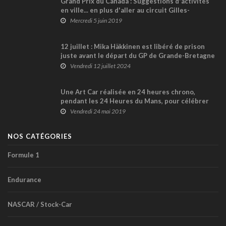
Grand Prix du Canada : Suggestions d'activités
en ville... en plus d'aller au circuit Gilles-
Villeneuve !
Mercredi 5 juin 2019
12 juillet : Mika Häkkinen est libéré de prison
juste avant le départ du GP de Grande-Bretagne
en 1992
Vendredi 12 juillet 2024
Une Art Car réalisée en 24 heures chrono,
pendant les 24 Heures du Mans, pour célébrer
les 50 ans de la marque Ligier !
Vendredi 24 mai 2019
NOS CATÉGORIES
Formule 1
Endurance
NASCAR / Stock-Car