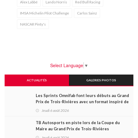
Alex Labbé
Lando Norris
Red Bull Racing
IMSA Michelin Pilot Challenge
Carlos Sainz
NASCAR Pinty's
Select Language
▼
ACTUALITÉS
GALERIES PHOTOS
Les Sprints Omnifab font leurs débuts au Grand
Prix de Trois-Rivières avec un format inspiré de
Daytona
Jeudi 6 août 2026
TB Autosports en piste lors de la Coupe du
Maire au Grand Prix de Trois-Rivières
Jeudi 6 août 2026