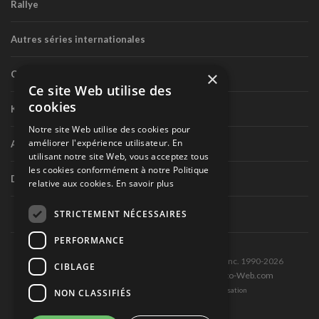
Rallye
Autres séries internationales
×
Circuit routier canadien
Ce site Web utilise des
cookies
Karting
Notre site Web utilise des cookies pour
améliorer l'expérience utilisateur. En
Autres séries nationales
utilisant notre site Web, vous acceptez tous
les cookies conformément à notre Politique
Divers
relative aux cookies.
En savoir plus
STRICTEMENT NÉCESSAIRES
PERFORMANCE
Tous droits réservés © Les Éditions Pole-Position inc. 1990-2026
CIBLAGE
Ce site est produit et hébergé par Montréal-Photo-Web.com
Politique de confidentialité et Conditions d’utilisation
NON CLASSIFIÉS