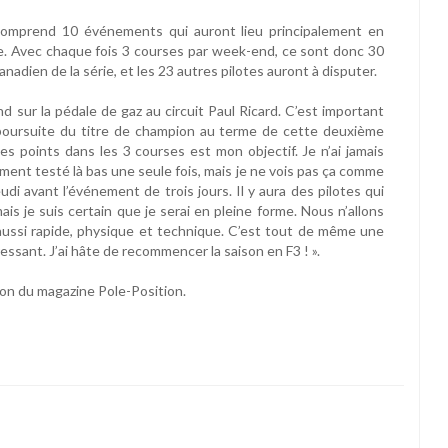
 comprend 10 événements qui auront lieu principalement en
e. Avec chaque fois 3 courses par week-end, ce sont donc 30
anadien de la série, et les 23 autres pilotes auront à disputer.
d sur la pédale de gaz au circuit Paul Ricard. C’est important
poursuite du titre de champion au terme de cette deuxième
es points dans les 3 courses est mon objectif. Je n’ai jamais
lement testé là bas une seule fois, mais je ne vois pas ça comme
di avant l’événement de trois jours. Il y aura des pilotes qui
is je suis certain que je serai en pleine forme. Nous n’allons
s aussi rapide, physique et technique. C’est tout de même une
essant. J’ai hâte de recommencer la saison en F3 ! ».
ion du magazine Pole-Position.