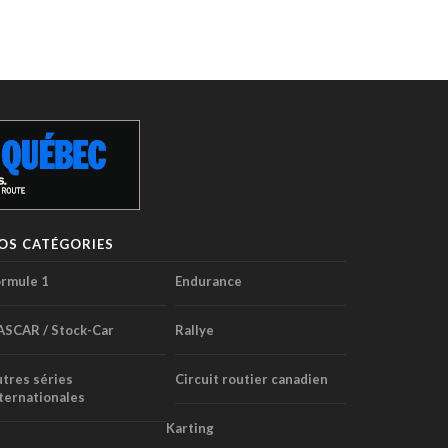
OS CATÉGORIES
rmule 1
Endurance
ASCAR / Stock-Car
Rallye
tres séries
Circuit routier canadien
ternationales
Karting