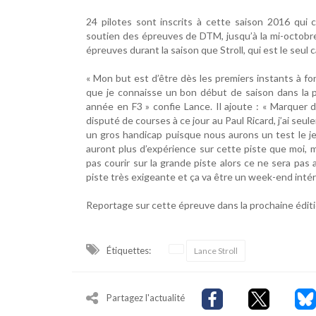
24 pilotes sont inscrits à cette saison 2016 qui
soutien des épreuves de DTM, jusqu’à la mi-octobr
épreuves durant la saison que Stroll, qui est le seul c
« Mon but est d’être dès les premiers instants à fon
que je connaisse un bon début de saison dans la 
année en F3 » confie Lance. Il ajoute : « Marquer d
disputé de courses à ce jour au Paul Ricard, j’ai seu
un gros handicap puisque nous aurons un test le jeu
auront plus d’expérience sur cette piste que moi, ma
pas courir sur la grande piste alors ce ne sera pa
piste très exigeante et ça va être un week-end intér
Reportage sur cette épreuve dans la prochaine édit
Étiquettes:
Lance Stroll
Partagez l'actualité