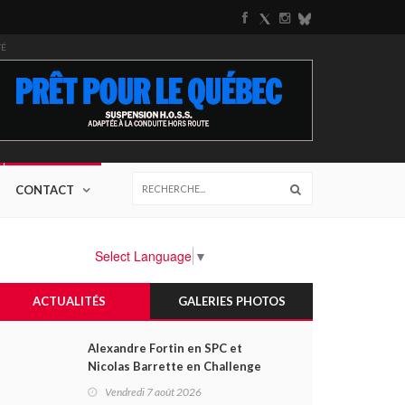
TÉ
CONTACT
Select Language
▼
ACTUALITÉS
GALERIES PHOTOS
Alexandre Fortin en SPC et
Nicolas Barrette en Challenge
Canada héros des premières
Vendredi 7 août 2026
courses du week-end au GP3R