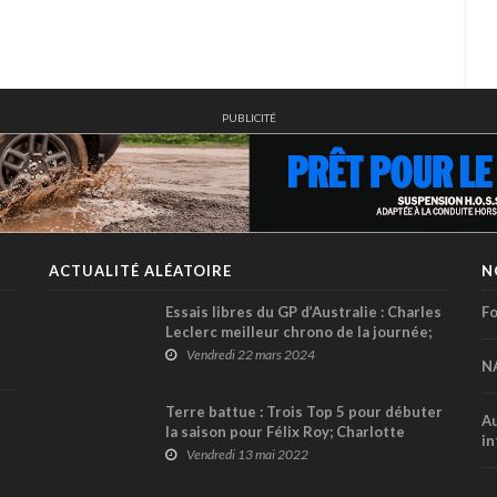
PUBLICITÉ
ACTUALITÉ ALÉATOIRE
N
Essais libres du GP d’Australie : Charles
Fo
Leclerc meilleur chrono de la journée;
Lance Stroll Top 4
Vendredi 22 mars 2024
N
Terre battue : Trois Top 5 pour débuter
Au
la saison pour Félix Roy; Charlotte
in
Morin lauréate en Slingshot SR
Vendredi 13 mai 2022