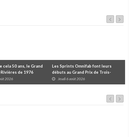
de cela 50 ans, le Grand
Les Sprints Omnifab font leurs
TB 
s-Rivières de 1976
débuts au Grand Prix de Trois-
Cou
Rivières avec un format inspiré de
Tro
août 2026
Jeudi 6 août 2026
J
Daytona