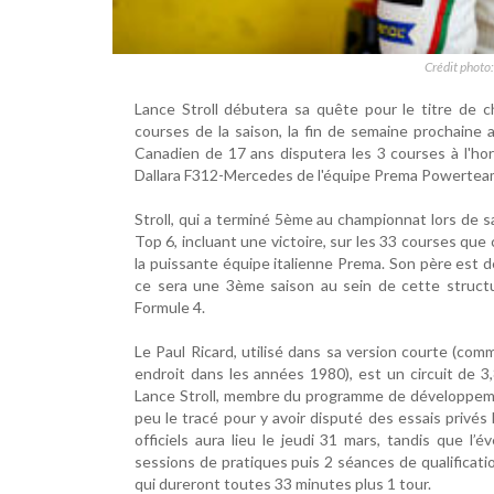
Crédit photo
Lance Stroll débutera sa quête pour le titre de 
courses de la saison, la fin de semaine prochaine au
Canadien de 17 ans disputera les 3 courses à l'ho
Dallara F312-Mercedes de l'équipe Prema Powertea
Stroll, qui a terminé 5ème au championnat lors de sa
Top 6, incluant une victoire, sur les 33 courses que
la puissante équipe italienne Prema. Son père est d
ce sera une 3ème saison au sein de cette structu
Formule 4.
Le Paul Ricard, utilisé dans sa version courte (co
endroit dans les années 1980), est un circuit de 3,
Lance Stroll, membre du programme de développement
peu le tracé pour y avoir disputé des essais privés
officiels aura lieu le jeudi 31 mars, tandis que 
sessions de pratiques puis 2 séances de qualificati
qui dureront toutes 33 minutes plus 1 tour.