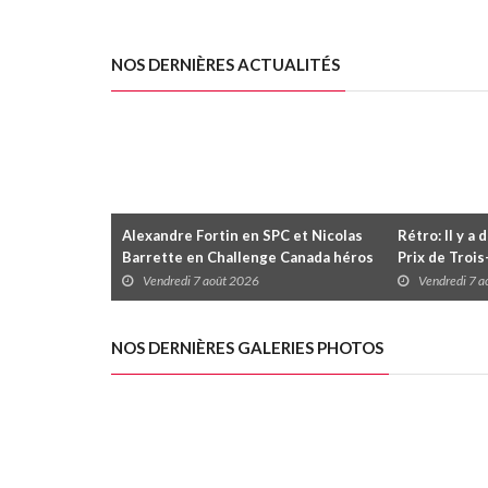
NOS DERNIÈRES ACTUALITÉS
Alexandre Fortin en SPC et Nicolas
Rétro: Il y a 
Barrette en Challenge Canada héros
Prix de Troi
des premières courses du week-end
Vendredi 7 août 2026
Vendredi 7 
au GP3R
NOS DERNIÈRES GALERIES PHOTOS