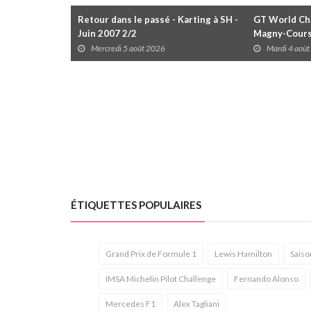
Retour dans le passé - Karting à SH -
GT World Cha
Juin 2007 2/2
Magny-Cour
Mercredi 5 août 2026
Mardi 4 aoû
ÉTIQUETTES POPULAIRES
Grand Prix de Formule 1
Lewis Hamilton
Saiso
IMSA Michelin Pilot Challenge
Fernando Alonso
Mercedes F1
Alex Tagliani