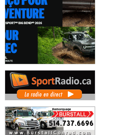
Autosports en piste lors de la
Deux événements phares à venir
pe du Maire au Grand Prix de
pour le film Villeneuve : L'ascensio
is-Rivières
d'une légende (+ vidéo)
eudi 6 août 2026
Jeudi 6 août 2026