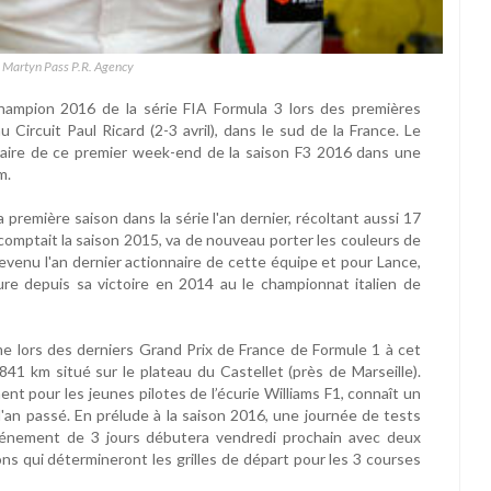
: Martyn Pass P.R. Agency
champion 2016 de la série FIA Formula 3 lors des premières
 Circuit Paul Ricard (2-3 avril), dans le sud de la France. Le
raire de ce premier week-end de la saison F3 2016 dans une
m.
 première saison dans la série l'an dernier, récoltant aussi 17
 comptait la saison 2015, va de nouveau porter les couleurs de
evenu l'an dernier actionnaire de cette équipe et pour Lance,
re depuis sa victoire en 2014 au le championnat italien de
mme lors des derniers Grand Prix de France de Formule 1 à cet
841 km situé sur le plateau du Castellet (près de Marseille).
 pour les jeunes pilotes de l’écurie Williams F1, connaît un
 l'an passé. En prélude à la saison 2016, une journée de tests
l’événement de 3 jours débutera vendredi prochain avec deux
ons qui détermineront les grilles de départ pour les 3 courses