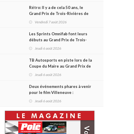
Rétro: Il y a de cela 50 ans, le
Grand Prix de Trois-Rivières de
1976
Vendredi 7 août 2026
Les Sprints Omnifab font leurs
débuts au Grand Prix de Trois-
Rivières avec un format inspiré
Jeudi 6 août 2026
de Daytona
TB Autosports en piste lors de la
Coupe du Maire au Grand Prix de
Trois-Rivières
Jeudi 6 août 2026
Deux événements phares à venir
pour le film Villeneuve :
L'ascension d'une légende (+
Jeudi 6 août 2026
vidéo)