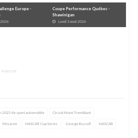
llenge Europe -
Coupe Performance Québec -
WRC
s
Shawinigan
Éta
t 2026
Lundi 3 août 2026
D
PUBLICITÉ
n 2025 de sport automobile
Circuit Mont-Tremblant
McLaren
NASCAR Cup Series
George Russell
NASCAR