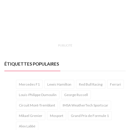
PUBLICITÉ
ÉTIQUETTES POPULAIRES
Mercedes F1
Lewis Hamilton
Red Bull Racing
Ferrari
Louis-Philippe Dumoulin
George Russell
Circuit Mont-Tremblant
IMSA WeatherTech Sportscar
Mikael Grenier
Mosport
Grand Prix de Formule 1
Alex Labbé