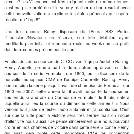
circuit Gilles-Villeneuve est très exigeant mais en même temps,
c'est ma piste préférée et je veux y réaliser un bon résultat avec
cette nouvelle voiture » explique le pilote québécois qui espère
récolter un "Top 5".
Une fois encore, Rémy disposera de l'Acura RSX Portes
Dimensions/Novatech en réserve, son frère Mathieu ayant
modifié le plan initial et renoncé à rouler ce week-end, au profit
des deux courses présentées fin août.
En plus des deux courses de CTCC avec l'équipe Audette Racing,
Rémy Audette prendra part à deux autres épreuves, soit les
courses de la série Formula Tour 1600, où il disposera de la
nouvelle monoplace CMV de l'équipe Cadorette Racing. Rémy
connaît bien la série puisqu'il avait été champion de Formula Tour
1600 en 2007. cette année là, il avait remporté la course en
soutien du Grand prix du Canada de Formule 1 le 9 juin, date à
laquelle aura lieu la course du dimanche cette année ! « Nous
venons tout juste de tester l'auto à Sanair et j'ai confiance. C'est
sûr que la lutte pour la victoire sera très serrée mais on risque
d'aller vite nous aussi ! Je pense sincèrement que nous pouvons
croire en nos chances de victoire dans cette série » confie Rémy,
qui avait déjà piloté cette monoplace CMV de conception