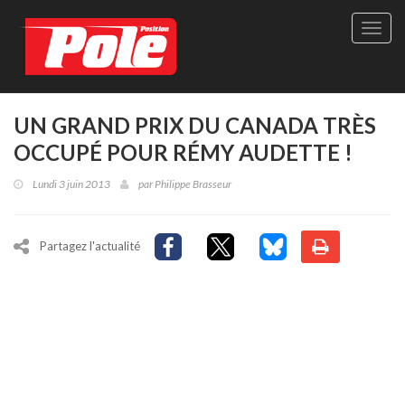
Site
officie
de
Pole-
Positi
Maga
UN GRAND PRIX DU CANADA TRÈS
-
OCCUPÉ POUR RÉMY AUDETTE !
Le
seul
Lundi 3 juin 2013
par
Philippe Brasseur
maga
québé
de
sport
Partagez l'actualité
autom