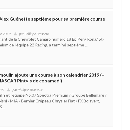
 Alex Guénette septième pour sa première course
re 2019
par
Philippe Brasseur
lant de la Chevrolet Camaro numéro 18 EpiPen/ Rona/ St-
ium de l’équipe 22 Racing, a terminé septième ...
oulin ajoute une course à son calendrier 2019 (+
s NASCAR Pinty's de ce samedi)
019
par
Philippe Brasseur
in et l’équipe No.07 Spectra Premium / Groupe Bellemare /
ishi / MIA / Bernier Crépeau Chrysler Fiat / FX Boisvert,
...