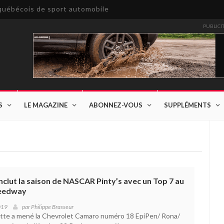
e québécois de sport automobile
PUBLICI
S
LE MAGAZINE
ABONNEZ-VOUS
SUPPLÉMENTS
clut la saison de NASCAR Pinty’s avec un Top 7 au
peedway
019
par
Philippe Brasseur
ette a mené la Chevrolet Camaro numéro 18 EpiPen/ Rona/