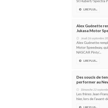
St Hubert/ Spectra P
LIRE PLUS...
Alex Guénette re
Jukasa Motor S
Jeudi 26 septembre 2
Alex Guénette rempl
Motor Speedway, qui 
NASCAR Pinty’...
LIRE PLUS...
Des soucis de te
performer au Ne
Dimanche 22 septemb
Les frères Jean-Fran
hier, lors de l’avant-
LIRE PLUS...