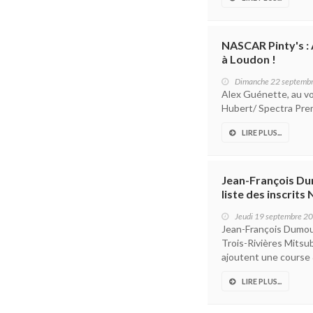
NASCAR Pinty's :
à Loudon !
Dimanche 22 septemb
Alex Guénette, au vo
Hubert/ Spectra Prem
LIRE PLUS...
Jean-François Dum
liste des inscrit
Jeudi 19 septembre 2
Jean-François Dumoul
Trois-Rivières Mitsub
ajoutent une course &
LIRE PLUS...