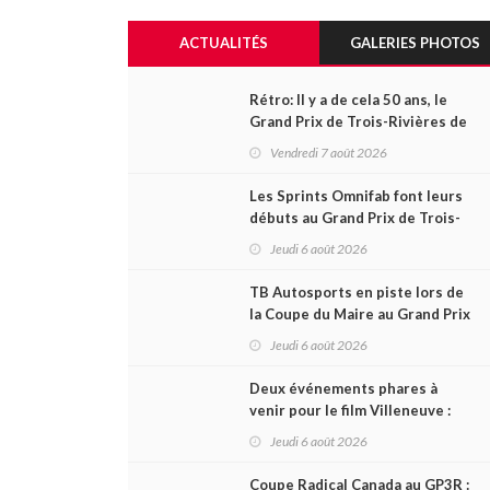
ACTUALITÉS
GALERIES PHOTOS
Rétro: Il y a de cela 50 ans, le
Grand Prix de Trois-Rivières de
1976
Vendredi 7 août 2026
Les Sprints Omnifab font leurs
débuts au Grand Prix de Trois-
Rivières avec un format inspiré
Jeudi 6 août 2026
de Daytona
TB Autosports en piste lors de
la Coupe du Maire au Grand Prix
de Trois-Rivières
Jeudi 6 août 2026
Deux événements phares à
venir pour le film Villeneuve :
L'ascension d'une légende (+
Jeudi 6 août 2026
vidéo)
Coupe Radical Canada au GP3R :