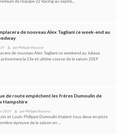
remium de l’équipe 22 Racing au septiè...
mplacera de nouveau Alex Tagliani ce week-end au
peedway
019
par
Philippe Brasseur
acera de nouveau Alex Tagliani ce weekend au Jukasa
présentera la 13e et ultime course de la saison 2019
nue de route empêchent les frères Dumoulin de
w Hampshire
re 2019
par
Philippe Brasseur
çois et Louis-Philippe Dumoulin étaient tous deux en piste
dernière épreuve de la saison en ...