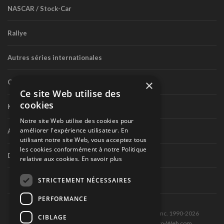
NASCAR / Stock-Car
Rallye
Autres séries internationales
×
Circuit routier canadien
Ce site Web utilise des
cookies
Karting
Notre site Web utilise des cookies pour
améliorer l'expérience utilisateur. En
Autres séries nationales
utilisant notre site Web, vous acceptez tous
les cookies conformément à notre Politique
Divers
relative aux cookies.
En savoir plus
STRICTEMENT NÉCESSAIRES
PERFORMANCE
Tous droits réservés © Les Éditions Pole-Position inc. 1990-2026
CIBLAGE
Ce site est produit et hébergé par Montréal-Photo-Web.com