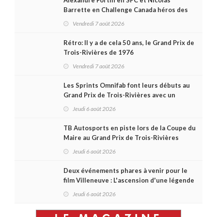
Barrette en Challenge Canada héros des
premières courses du week-end au GP3R
Vendredi 7 août 2026
Rétro: Il y a de cela 50 ans, le Grand Prix de
Trois-Rivières de 1976
Vendredi 7 août 2026
Les Sprints Omnifab font leurs débuts au
Grand Prix de Trois-Rivières avec un
format inspiré de Daytona
Jeudi 6 août 2026
TB Autosports en piste lors de la Coupe du
Maire au Grand Prix de Trois-Rivières
Jeudi 6 août 2026
Deux événements phares à venir pour le
film Villeneuve : L'ascension d'une légende
(+ vidéo)
Jeudi 6 août 2026