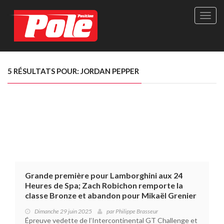
Site
officie
de
Pole-
Positi
Maga
5 RÉSULTATS POUR: JORDAN PEPPER
-
Le
seul
maga
québé
de
sport
autom
Grande première pour Lamborghini aux 24
Heures de Spa; Zach Robichon remporte la
classe Bronze et abandon pour Mikaël Grenier
Dimanche 29 juin 2025
par
Philippe Brasseur
Épreuve vedette de l’Intercontinental GT Challenge et