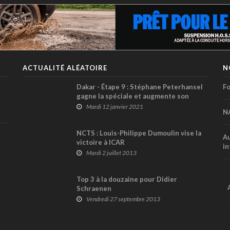
ACTUALITÉ ALÉATOIRE
N
Dakar - Étape 9 : Stéphane Peterhansel
Fo
gagne la spéciale et augmente son
avance au classement général
Mardi 12 janvier 2021
N
NCTS : Louis-Philippe Dumoulin vise la
Au
victoire à ICAR
in
Mardi 2 juillet 2013
Top 3 à la douzaine pour Didier
Schraenen
Vendredi 27 septembre 2013