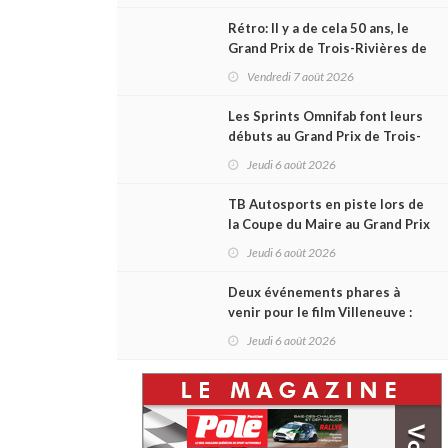
courses du week-end au GP3R
Rétro: Il y a de cela 50 ans, le
Grand Prix de Trois-Rivières de
1976
Vendredi 7 août 2026
Les Sprints Omnifab font leurs
débuts au Grand Prix de Trois-
Rivières avec un format inspiré
Jeudi 6 août 2026
de Daytona
TB Autosports en piste lors de
la Coupe du Maire au Grand Prix
de Trois-Rivières
Jeudi 6 août 2026
Deux événements phares à
venir pour le film Villeneuve :
L'ascension d'une légende (+
Jeudi 6 août 2026
vidéo)