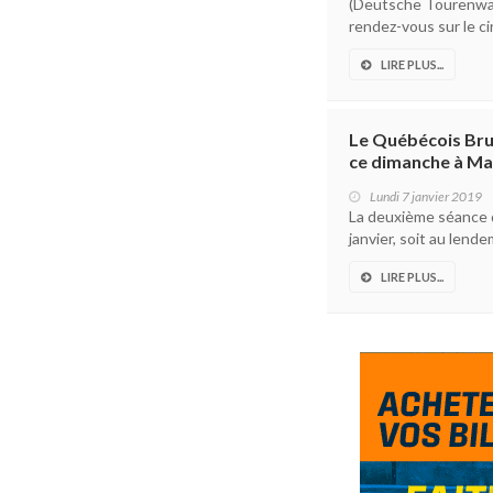
(Deutsche Tourenwag
rendez-vous sur le ci
LIRE PLUS...
Le Québécois Bru
ce dimanche à M
Lundi 7 janvier 2019
La deuxième séance d
janvier, soit au lend
LIRE PLUS...