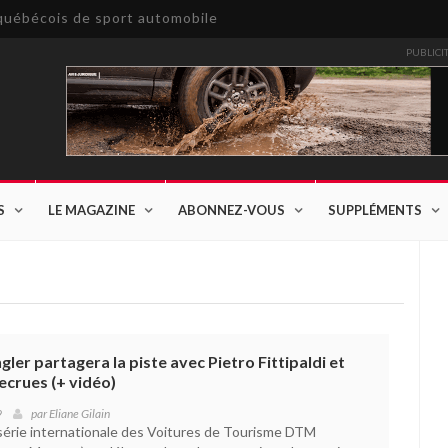
e québécois de sport automobile
PUBLICI
S
LE MAGAZINE
ABONNEZ-VOUS
SUPPLÉMENTS
ler partagera la piste avec Pietro Fittipaldi et
ecrues (+ vidéo)
9
par
Eliane Gilain
 série internationale des Voitures de Tourisme DTM