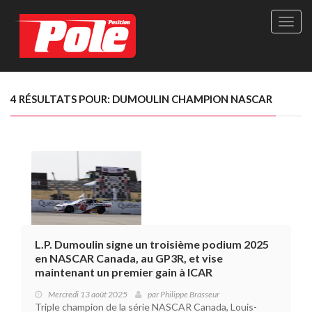
Site
officie
de
Pole-
Positi
Maga
4 RÉSULTATS POUR: DUMOULIN CHAMPION NASCAR
-
Le
seul
maga
québé
de
sport
autom
L.P. Dumoulin signe un troisième podium 2025
en NASCAR Canada, au GP3R, et vise
maintenant un premier gain à ICAR
Mercredi 13 août 2025
par
Philippe Brasseur
Triple champion de la série NASCAR Canada, Louis-