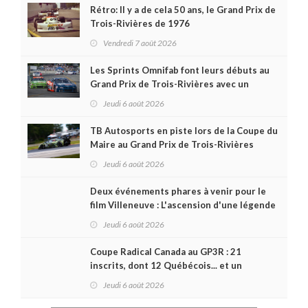
Rétro: Il y a de cela 50 ans, le Grand Prix de
Trois-Rivières de 1976
Vendredi 7 août 2026
Les Sprints Omnifab font leurs débuts au
Grand Prix de Trois-Rivières avec un
format inspiré de Daytona
Jeudi 6 août 2026
TB Autosports en piste lors de la Coupe du
Maire au Grand Prix de Trois-Rivières
Jeudi 6 août 2026
Deux événements phares à venir pour le
film Villeneuve : L'ascension d'une légende
(+ vidéo)
Jeudi 6 août 2026
Coupe Radical Canada au GP3R : 21
inscrits, dont 12 Québécois... et un
premier gain d'Antoine Sénéchal dans la
Jeudi 6 août 2026
série ?