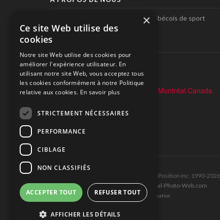
×
Pole-Position, le seul magazine québécois de sport
Ce site Web utilise des
automobile.
cookies
SUIVEZ-NOUS
Notre site Web utilise des cookies pour
améliorer l'expérience utilisateur. En
utilisant notre site Web, vous acceptez tous
les cookies conformément à notre Politique
relative aux cookies.
En savoir plus
STRICTEMENT NÉCESSAIRES
PERFORMANCE
CIBLAGE
NON CLASSIFIÉS
Tous droits réservés © Les Éditions Pole-Position inc. 1990-202
Ce site est produit et hébergé par Montréal-Photo-Web.com
ACCEPTER TOUT
REFUSER TOUT
Politique de confidentialité et Conditions d’utilisation
AFFICHER LES DÉTAILS