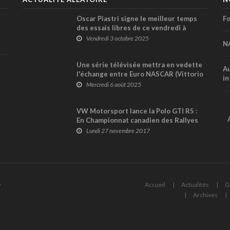
Oscar Piastri signe le meilleur temps
Fo
des essais libres de ce vendredi à
Singapour; Lance Stroll 6ème
Vendredi 3 octobre 2025
N
Une série télévisée mettra en vedette
Au
l'échange entre Euro NASCAR (Vittorio
in
Ghirelli) et NASCAR Canada (Raphaël
Mercredi 6 août 2025
Lessard)
VW Motorsport lance la Polo GTI R5 :
En Championnat canadien des Rallyes
en 2019 ?
Lundi 27 novembre 2017
6
Accueil
Actualités
G
Archives