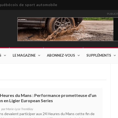
e québécois de sport automobile
PUBLICI
S
LE MAGAZINE
ABONNEZ-VOUS
SUPPLÉMENTS
4 Heures du Mans : Performance prometteuse d’un
n en Ligier European Series
par
Marie-Lyse Tremblay
ens devaient participer aux 24 Heures du Mans cette fin de