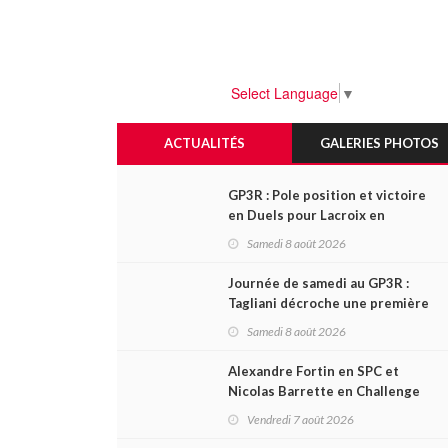
Select Language
▼
ACTUALITÉS
GALERIES PHOTOS
GP3R : Pole position et victoire
en Duels pour Lacroix en
NASCAR Canada; Camirand
Samedi 8 août 2026
remporte l'autre Duels
Journée de samedi au GP3R :
Tagliani décroche une première
victoire en Coupe Radical; des
Samedi 8 août 2026
courses très disputées dans
toutes les séries
Alexandre Fortin en SPC et
Nicolas Barrette en Challenge
Canada héros des premières
Vendredi 7 août 2026
courses du week-end au GP3R