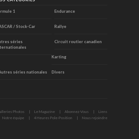
rmule 1
Endurance
ASCAR / Stock-Car
Rallye
tres séries
Circuit routier canadien
ternationales
Karting
Autres séries nationales
Divers
alleries Photos
Le Magazine
Abonnez-Vous
Liens
Notre équipe
4 Heures Pole-Position
Nous rejoindre