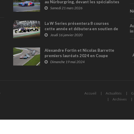
au Nürburgring, devant les spécialistes
de la série NLS !
Samedi 21 mars 2026
N
La W Series présentera 8 courses
Au
cette année et débutera en soutien de
in
la F1 à Austin et Mexico
Jeudi 16 janvier 2020
Alexandre Fortin et Nicolas Barrette
premiers lauréats 2024 en Coupe
Nissan Sentra !
Dimanche 19 mai 2024
6
Accueil
Actualités
G
Archives