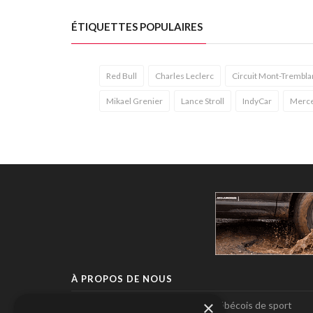
ÉTIQUETTES POPULAIRES
Red Bull
Charles Leclerc
Circuit Mont-Trembla
Mikael Grenier
Lance Stroll
IndyCar
Merce
À PROPOS DE NOUS
×
Pole-Position, le seul magazine québécois de sport