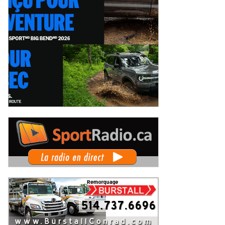
o: Il y a de cela 50 ans, le Grand
Les Sprints Omnifab font leurs
x de Trois-Rivières de 1976
débuts au Grand Prix de Trois-
Rivières avec un format inspiré de