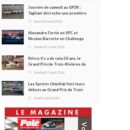
Journée de samedi au GP3R :
Tagliani décroche une première
victoire en Coupe Radical; des
Samedi 8 août 2026
courses très disputées dans
toutes les séries
Alexandre Fortin en SPC et
Nicolas Barrette en Challenge
Canada héros des premières
Vendredi 7 août 2026
courses du week-end au GP3R
Rétro: Il y a de cela 50 ans, le
Grand Prix de Trois-Rivières de
1976
Vendredi 7 août 2026
Les Sprints Omnifab font leurs
débuts au Grand Prix de Trois-
Rivières avec un format inspiré
Jeudi 6 août 2026
de Daytona