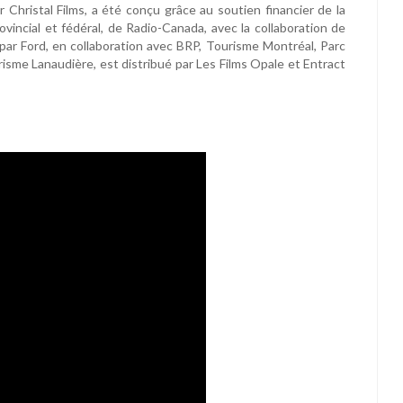
r Christal Films, a été conçu grâce au soutien financier de la
vincial et fédéral, de Radio-Canada, avec la collaboration de
ar Ford, en collaboration avec BRP, Tourisme Montréal, Parc
isme Lanaudière, est distribué par Les Films Opale et Entract