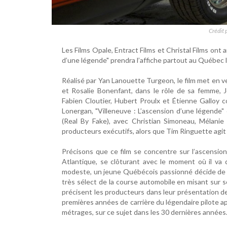
Crédit 
Les Films Opale, Entract Films et Christal Films ont
d’une légende" prendra l’affiche partout au Québec 
Réalisé par Yan Lanouette Turgeon, le film met en v
et Rosalie Bonenfant, dans le rôle de sa femme, Jo
Fabien Cloutier, Hubert Proulx et Étienne Galloy c
Lonergan, "Villeneuve : L’ascension d’une légende"
(Real By Fake), avec Christian Simoneau, Mélanie Vi
producteurs exécutifs, alors que Tim Ringuette agi
Précisons que ce film se concentre sur l’ascension
Atlantique, se clôturant avec le moment où il va d
modeste, un jeune Québécois passionné décide de t
très sélect de la course automobile en misant sur 
précisent les producteurs dans leur présentation de
premières années de carrière du légendaire pilote a
métrages, sur ce sujet dans les 30 dernières années