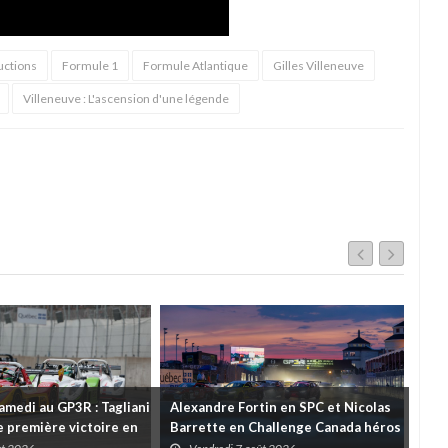
uctions
Formule 1
Formule Atlantique
Gilles Villeneuve
Villeneuve : L'ascension d'une légende
amedi au GP3R : Tagliani
Alexandre Fortin en SPC et Nicolas
Rétr
 première victoire en
Barrette en Challenge Canada héros
Pri
l; des courses très
des premières courses du week-end