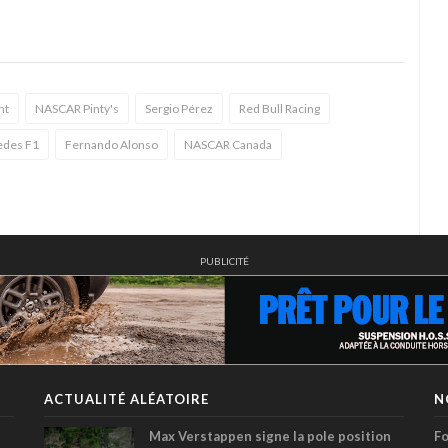
nt
NASCAR Pinty's
Sergio Pérez
Red Bull Racing
des F1
Fernando Alonso
NASCAR Canada
PUBLICITÉ
ACTUALITÉ ALÉATOIRE
N
Max Verstappen signe la pole position
Fo