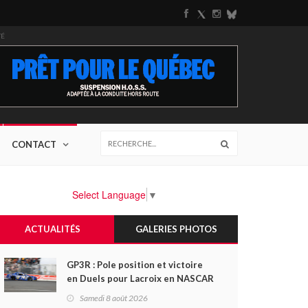
TÉ
CONTACT
Select Language
▼
ACTUALITÉS
GALERIES PHOTOS
GP3R : Pole position et victoire
en Duels pour Lacroix en NASCAR
Canada; Camirand remporte
Samedi 8 août 2026
l'autre Duels