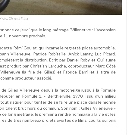
photo: Christal Films
 annoncé ce jeudi que le long-métrage "Villeneuve : L’ascension
le 11 novembre prochain.
edette Rémi Goulet, qui incarne le regretté pilote automobile,
ann Villeneuve. Patrice Robitaille, Anick Lemay, Luc Picard,
omplètent la distribution. Écrit par Daniel Roby et Guillaume
 est produit par Christian Larouche, coproducteur Marc Côté
lleneuve (la fille de Gilles) et Fabrice Barrilliet à titre de
t comme producteur associé.
 de Gilles Villeneuve depuis la motoneige jusqu’à la Formule
ébuter en Formule 1. « Berthierville, 1970. Issu d’un milieu
out risquer pour tenter de se faire une place dans le monde
son talent brut hors du commun. Son nom : Gilles Villeneuve »
 ce long métrage, le premier à rendre hommage à la vie et les
près de très nombreux projets avortés de films, courts ou long
.