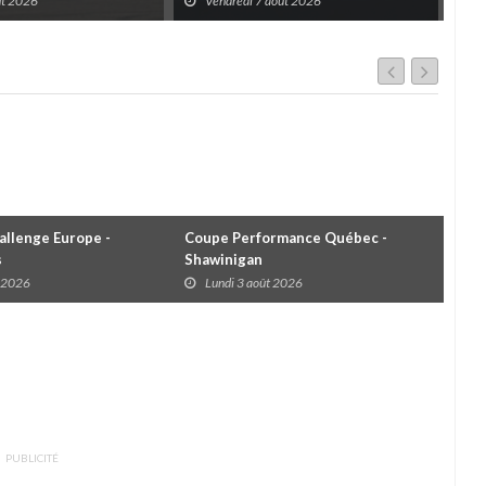
ût 2026
Vendredi 7 août 2026
V
ns toutes les séries
au GP3R
llenge Europe -
Coupe Performance Québec -
WRC
s
Shawinigan
Éta
t 2026
Lundi 3 août 2026
D
PUBLICITÉ