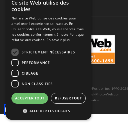
Ce site Web utilise des
automobile.
cookies
SUIVEZ-NOUS
Notre site Web utilise des cookies pour
améliorer l'expérience utilisateur. En
utilisant notre site Web, vous acceptez tous
les cookies conformément à notre Politique
relative aux cookies.
En savoir plus
STRICTEMENT NÉCESSAIRES
PERFORMANCE
CIBLAGE
NON CLASSIFIÉS
Tous droits réservés © Les Éditions Pole-Position inc. 1990-202
Ce site est produit et hébergé par Montréal-Photo-Web.com
ACCEPTER TOUT
REFUSER TOUT
Politique de confidentialité et Conditions d’utilisation
AFFICHER LES DÉTAILS