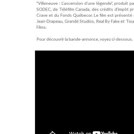
"Villeneuve : L’ascension d’une légende", produit pa
SODEC, de Téléfilm Canada, des crédits d’impôt pro
Crave et du Fonds Québecor. Le film est présenté p
Jean-Drapeau, Grandé Studios, Real By Fake et Tour
Films.
Pour découvrir la bande-annonce, voyez ci-dessous.