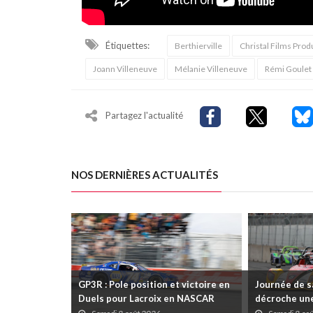
Étiquettes:
Berthierville
Christal Films Prod
Joann Villeneuve
Mélanie Villeneuve
Rémi Goulet
Partagez l'actualité
NOS DERNIÈRES ACTUALITÉS
GP3R : Pole position et victoire en
Journée de s
Duels pour Lacroix en NASCAR
décroche une
Canada; Camirand remporte l'autre
Coupe Radica