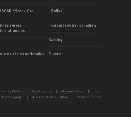
ASCAR / Stock-Car
Rallye
tres séries
Circuit routier canadien
ternationales
Karting
Autres séries nationales
Divers
alleries Photos
Le Magazine
Abonnez-Vous
Liens
Notre équipe
4 Heures Pole-Position
Nous rejoindre