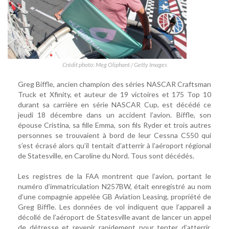
Crédit photo: Meg Oliphant / Getty Images
Greg Biffle, ancien champion des séries NASCAR Craftsman
Truck et Xfinity, et auteur de 19 victoires et 175 Top 10
durant sa carrière en série NASCAR Cup, est décédé ce
jeudi 18 décembre dans un accident l’avion. Biffle, son
épouse Cristina, sa fille Emma, son fils Ryder et trois autres
personnes se trouvaient à bord de leur Cessna C550 qui
s’est écrasé alors qu’il tentait d’atterrir à l’aéroport régional
de Statesville, en Caroline du Nord. Tous sont décédés.
Les registres de la FAA montrent que l’avion, portant le
numéro d’immatriculation N257BW, était enregistré au nom
d’une compagnie appelée GB Aviation Leasing, propriété de
Greg Biffle. Les données de vol indiquent que l’appareil a
décollé de l’aéroport de Statesville avant de lancer un appel
de détresse et revenir rapidement pour tenter d’atterrir.