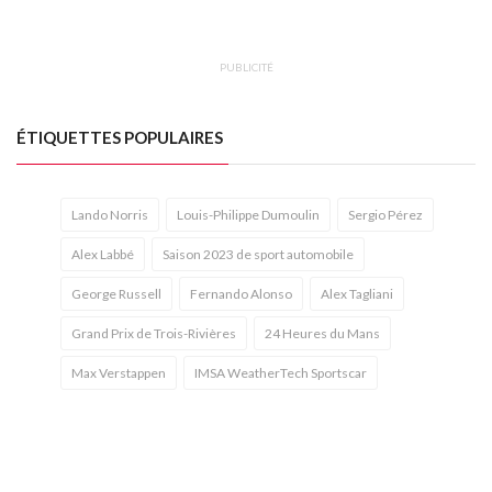
PUBLICITÉ
ÉTIQUETTES POPULAIRES
Lando Norris
Louis-Philippe Dumoulin
Sergio Pérez
Alex Labbé
Saison 2023 de sport automobile
George Russell
Fernando Alonso
Alex Tagliani
Grand Prix de Trois-Rivières
24 Heures du Mans
Max Verstappen
IMSA WeatherTech Sportscar