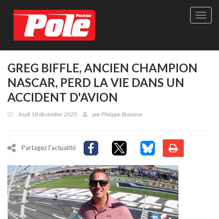
Site
officie
de
Pole-
Positi
Maga
GREG BIFFLE, ANCIEN CHAMPION
-
NASCAR, PERD LA VIE DANS UN
Le
seul
ACCIDENT D'AVION
maga
québé
Jeudi 18 décembre 2025
par
Philippe Brasseur
de
sport
autom
Partagez l'actualité