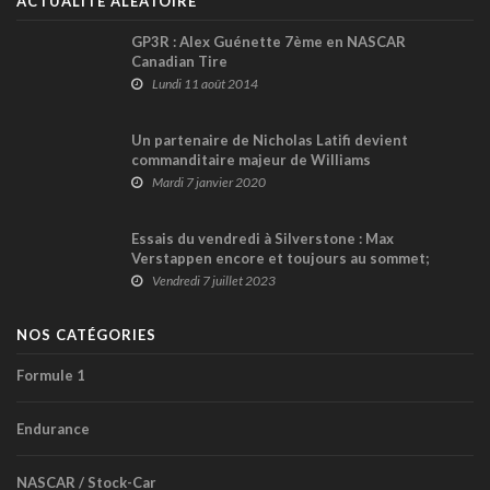
ACTUALITÉ ALÉATOIRE
GP3R : Alex Guénette 7ème en NASCAR
Canadian Tire
Lundi 11 août 2014
Un partenaire de Nicholas Latifi devient
commanditaire majeur de Williams
Mardi 7 janvier 2020
Essais du vendredi à Silverstone : Max
Verstappen encore et toujours au sommet;
Lance Stroll constant dans le Top 10
Vendredi 7 juillet 2023
NOS CATÉGORIES
Formule 1
Endurance
NASCAR / Stock-Car