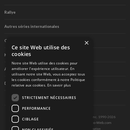
Rallye
Autres séries internationales
×
Circuit routier canadien
Ce site Web utilise des
cookies
Karting
Notre site Web utilise des cookies pour
améliorer l'expérience utilisateur. En
Autres séries nationales
utilisant notre site Web, vous acceptez tous
les cookies conformément à notre Politique
Divers
relative aux cookies.
En savoir plus
STRICTEMENT NÉCESSAIRES
PERFORMANCE
Tous droits réservés © Les Éditions Pole-Position inc. 1990-2026
CIBLAGE
Ce site est produit et hébergé par Montréal-Photo-Web.com
Politique de confidentialité et Conditions d’utilisation
NON CLASSIFIÉS