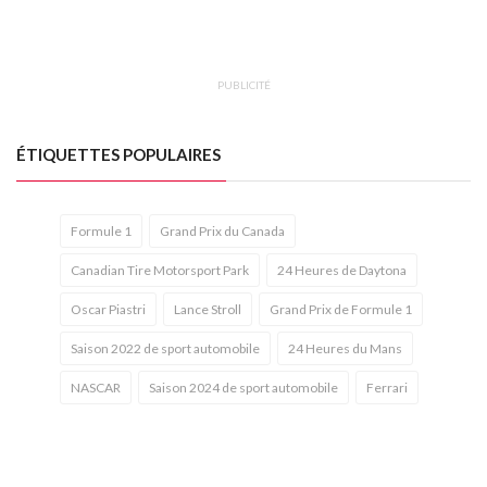
PUBLICITÉ
ÉTIQUETTES POPULAIRES
Formule 1
Grand Prix du Canada
Canadian Tire Motorsport Park
24 Heures de Daytona
Oscar Piastri
Lance Stroll
Grand Prix de Formule 1
Saison 2022 de sport automobile
24 Heures du Mans
NASCAR
Saison 2024 de sport automobile
Ferrari