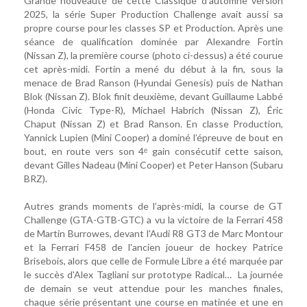
Grande nouveauté de cette Classique d’automne version
2025, la série Super Production Challenge avait aussi sa
propre course pour les classes SP et Production. Après une
séance de qualification dominée par Alexandre Fortin
(Nissan Z), la première course (photo ci-dessus) a été courue
cet après-midi. Fortin a mené du début à la fin, sous la
menace de Brad Ranson (Hyundai Genesis) puis de Nathan
Blok (Nissan Z). Blok finit deuxième, devant Guillaume Labbé
(Honda Civic Type-R), Michael Habrich (Nissan Z), Éric
Chaput (Nissan Z) et Brad Ranson. En classe Production,
Yannick Lupien (Mini Cooper) a dominé l’épreuve de bout en
bout, en route vers son 4ᵉ gain consécutif cette saison,
devant Gilles Nadeau (Mini Cooper) et Peter Hanson (Subaru
BRZ).
Autres grands moments de l’après-midi, la course de GT
Challenge (GTA-GTB-GTC) a vu la victoire de la Ferrari 458
de Martin Burrowes, devant l'Audi R8 GT3 de Marc Montour
et la Ferrari F458 de l'ancien joueur de hockey Patrice
Brisebois, alors que celle de Formule Libre a été marquée par
le succès d'Alex Tagliani sur prototype Radical… La journée
de demain se veut attendue pour les manches finales,
chaque série présentant une course en matinée et une en