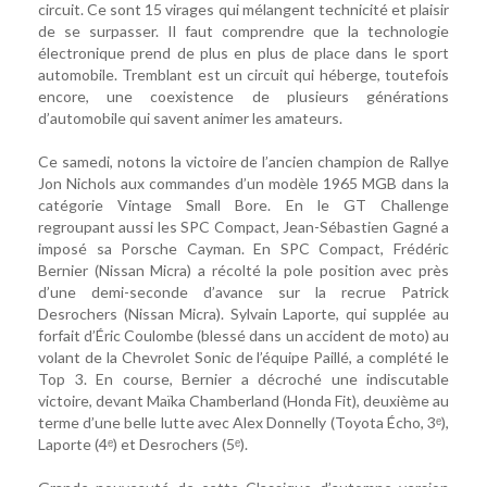
circuit. Ce sont 15 virages qui mélangent technicité et plaisir
de se surpasser. Il faut comprendre que la technologie
électronique prend de plus en plus de place dans le sport
automobile. Tremblant est un circuit qui héberge, toutefois
encore, une coexistence de plusieurs générations
d’automobile qui savent animer les amateurs.
Ce samedi, notons la victoire de l’ancien champion de Rallye
Jon Nichols aux commandes d’un modèle 1965 MGB dans la
catégorie Vintage Small Bore. En le GT Challenge
regroupant aussi les SPC Compact, Jean-Sébastien Gagné a
imposé sa Porsche Cayman. En SPC Compact, Frédéric
Bernier (Nissan Micra) a récolté la pole position avec près
d’une demi-seconde d’avance sur la recrue Patrick
Desrochers (Nissan Micra). Sylvain Laporte, qui supplée au
forfait d’Éric Coulombe (blessé dans un accident de moto) au
volant de la Chevrolet Sonic de l’équipe Paillé, a complété le
Top 3. En course, Bernier a décroché une indiscutable
victoire, devant Maïka Chamberland (Honda Fit), deuxième au
terme d’une belle lutte avec Alex Donnelly (Toyota Écho, 3ᵉ),
Laporte (4ᵉ) et Desrochers (5ᵉ).