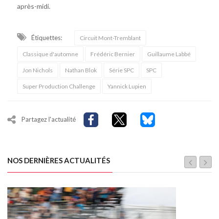
après-midi.
Étiquettes:
Circuit Mont-Tremblant
Classique d'automne
Frédéric Bernier
Guillaume Labbé
Jon Nichols
Nathan Blok
Série SPC
SPC
Super Production Challenge
Yannick Lupien
Partagez l'actualité
NOS DERNIÈRES ACTUALITÉS