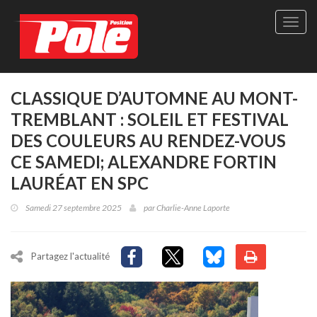
Site
officie
de
Pole-
Positi
Maga
CLASSIQUE D’AUTOMNE AU MONT-
-
TREMBLANT : SOLEIL ET FESTIVAL
Le
seul
DES COULEURS AU RENDEZ-VOUS
maga
CE SAMEDI; ALEXANDRE FORTIN
québé
de
LAURÉAT EN SPC
sport
autom
Samedi 27 septembre 2025
par
Charlie-Anne Laporte
Partagez l'actualité