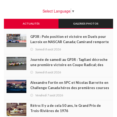
Select Language
▼
ACTUALITÉS
GALERIES PHOTOS
GP3R : Pole position et victoire en Duels pour
Lacroix en NASCAR Canada; Camirand remporte
l'autre Duels
Samedi 8 août 2026
Journée de samedi au GP3R : Tagliani décroche
une première victoire en Coupe Radical; des
courses très disputées dans toutes les séries
Samedi 8 août 2026
Alexandre Fortin en SPC et Nicolas Barrette en
Challenge Canada héros des premières courses
du week-end au GP3R
Vendredi 7 août 2026
Rétro: Il y a de cela 50 ans, le Grand Prix de
Trois-Rivières de 1976