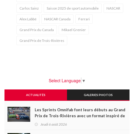
Carlos Sainz
Saison 2025 de sport automobile
NASCAR
Alex Labbé
NASCAR Canada
Ferrari
Grand Prix du Canada
Mikael Grenier
Grand Prix de Trois-Rivières
Select Language
▼
ACTUALITÉS
GALERIES PHOTOS
Les Sprints Omnifab font leurs débuts au Grand
Prix de Trois-Rivières avec un format inspiré de
Daytona
Jeudi 6 août 2026