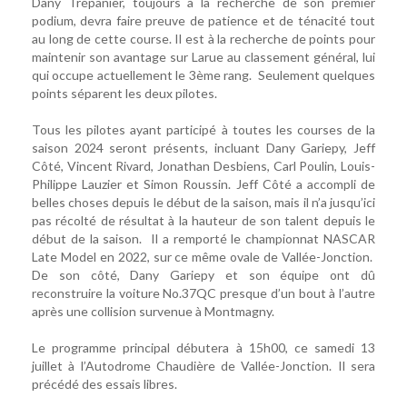
Dany Trépanier, toujours à la recherche de son premier
podium, devra faire preuve de patience et de ténacité tout
au long de cette course. Il est à la recherche de points pour
maintenir son avantage sur Larue au classement général, lui
qui occupe actuellement le 3ème rang. Seulement quelques
points séparent les deux pilotes.
Tous les pilotes ayant participé à toutes les courses de la
saison 2024 seront présents, incluant Dany Gariepy, Jeff
Côté, Vincent Rivard, Jonathan Desbiens, Carl Poulin, Louis-
Philippe Lauzier et Simon Roussin. Jeff Côté a accompli de
belles choses depuis le début de la saison, mais il n’a jusqu’ici
pas récolté de résultat à la hauteur de son talent depuis le
début de la saison. Il a remporté le championnat NASCAR
Late Model en 2022, sur ce même ovale de Vallée-Jonction.
De son côté, Dany Gariepy et son équipe ont dû
reconstruire la voiture No.37QC presque d’un bout à l’autre
après une collision survenue à Montmagny.
Le programme principal débutera à 15h00, ce samedi 13
juillet à l’Autodrome Chaudière de Vallée-Jonction. Il sera
précédé des essais libres.