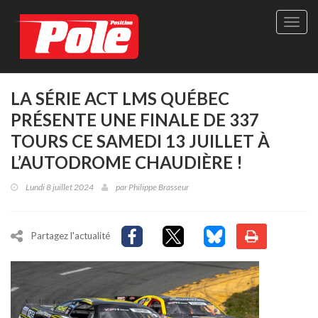
Site
officie
de
Pole-
Positi
Maga
LA SÉRIE ACT LMS QUÉBEC
-
PRÉSENTE UNE FINALE DE 337
Le
seul
TOURS CE SAMEDI 13 JUILLET À
maga
L’AUTODROME CHAUDIÈRE !
québé
de
Lundi 8 juillet 2024
par
Philippe Brasseur
sport
autom
Partagez l'actualité