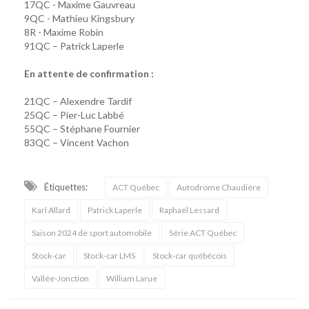
17QC - Maxime Gauvreau
9QC - Mathieu Kingsbury
8R - Maxime Robin
91QC – Patrick Laperle
En attente de confirmation :
21QC – Alexendre Tardif
25QC – Pier-Luc Labbé
55QC – Stéphane Fournier
83QC – Vincent Vachon
Étiquettes:
ACT Québec
Autodrome Chaudière
Karl Allard
Patrick Laperle
Raphaël Lessard
Saison 2024 de sport automobile
Série ACT Québec
Stock-car
Stock-car LMS
Stock-car québécois
Vallée-Jonction
William Larue