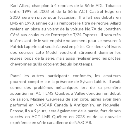
Karl Allard, champion à 4 reprises de la Série ADL Tobacco
entre 1999 et 2003 et de la Série ACT Castrol Edge en
2010, sera en piste pour l’occasion. Il a fait ses débuts en
LMS en 1998, année où il a remporté le titre de recrue. Allard
revient en piste au volant de la voiture No.7A de Jonathan
Côté aux couleurs de l’entreprise 7/24 Express. Il sera très
intéressant de le voir en piste notamment pour se mesurer à
Patrick Laperle qui sera lui aussi en piste. Ces deux vétérans
des courses Late Model voudront sûrement dominer les
jeunes loups de la série, mais aussi rivaliser avec les pilotes
chevronnés qu’ils côtoient depuis longtemps.
Parmi les autres participants confirmés, les amateurs
pourront compter sur la présence de Sylvain Labbé. Il avait
connu des problèmes mécaniques lors de sa première
apparition en ACT LMS Québec à Vallée-Jonction en début
de saison. Maxime Gauvreau de son côté, après avoir bien
performé en NASCAR Canada à Antigonish, en Nouvelle-
Écosse, il y a 9 jours, sera également de la partie, fort de son
succès en ACT LMS Québec en 2023 et de sa nouvelle
expérience en série canadienne de NASCAR.