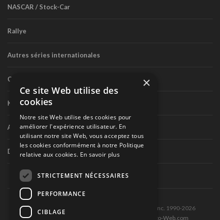
NASCAR / Stock-Car
Rallye
Autres séries internationales
×
Circuit routier canadien
Ce site Web utilise des
cookies
Karting
Notre site Web utilise des cookies pour
améliorer l'expérience utilisateur. En
Autres séries nationales
utilisant notre site Web, vous acceptez tous
les cookies conformément à notre Politique
Divers
relative aux cookies.
En savoir plus
STRICTEMENT NÉCESSAIRES
PERFORMANCE
Tous droits réservés © Les Éditions Pole-Position inc. 1990-2026
CIBLAGE
Ce site est produit et hébergé par Montréal-Photo-Web.com