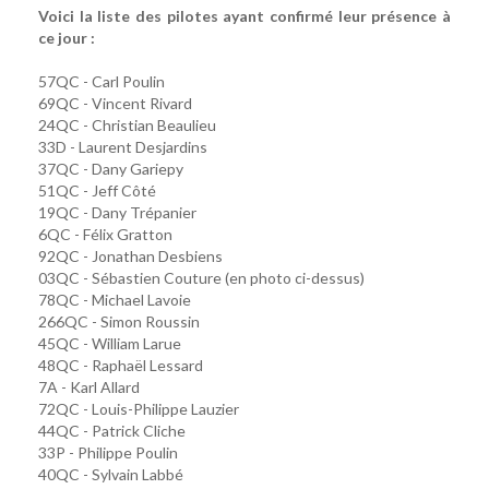
Voici la liste des pilotes ayant confirmé leur présence à
ce jour :
57QC - Carl Poulin
69QC - Vincent Rivard
24QC - Christian Beaulieu
33D - Laurent Desjardins
37QC - Dany Gariepy
51QC - Jeff Côté
19QC - Dany Trépanier
6QC - Félix Gratton
92QC - Jonathan Desbiens
03QC - Sébastien Couture (en photo ci-dessus)
78QC - Michael Lavoie
266QC - Simon Roussin
45QC - William Larue
48QC - Raphaël Lessard
7A - Karl Allard
72QC - Louis-Philippe Lauzier
44QC - Patrick Cliche
33P - Philippe Poulin
40QC - Sylvain Labbé