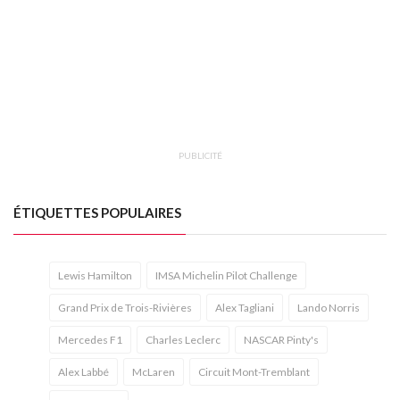
PUBLICITÉ
ÉTIQUETTES POPULAIRES
Lewis Hamilton
IMSA Michelin Pilot Challenge
Grand Prix de Trois-Rivières
Alex Tagliani
Lando Norris
Mercedes F1
Charles Leclerc
NASCAR Pinty's
Alex Labbé
McLaren
Circuit Mont-Tremblant