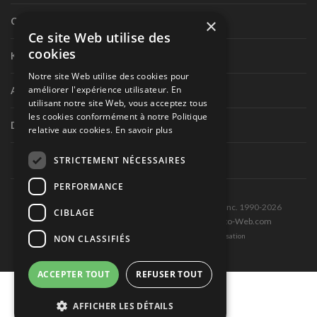
×
Circuit routier canadien
Ce site Web utilise des
cookies
Karting
Notre site Web utilise des cookies pour
améliorer l'expérience utilisateur. En
Autres séries nationales
utilisant notre site Web, vous acceptez tous
les cookies conformément à notre Politique
Divers
relative aux cookies.
En savoir plus
STRICTEMENT NÉCESSAIRES
PERFORMANCE
Tous droits réservés © Les Éditions Pole-Position inc. 1990-2026
CIBLAGE
Ce site est produit et hébergé par Montréal-Photo-Web.com
Politique de confidentialité et Conditions d’utilisation
NON CLASSIFIÉS
ACCEPTER TOUT
REFUSER TOUT
AFFICHER LES DÉTAILS