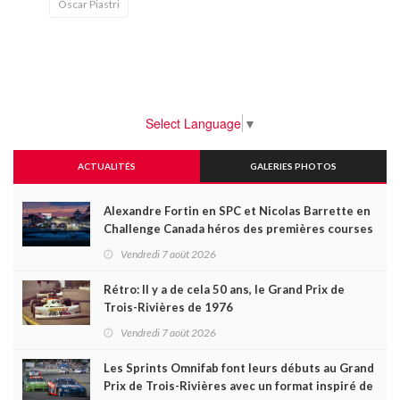
Oscar Piastri
Select Language
▼
ACTUALITÉS
GALERIES PHOTOS
Alexandre Fortin en SPC et Nicolas Barrette en
Challenge Canada héros des premières courses
du week-end au GP3R
Vendredi 7 août 2026
Rétro: Il y a de cela 50 ans, le Grand Prix de
Trois-Rivières de 1976
Vendredi 7 août 2026
Les Sprints Omnifab font leurs débuts au Grand
Prix de Trois-Rivières avec un format inspiré de