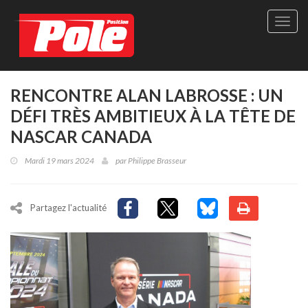
Site
officie
de
Pole-
Positi
Maga
RENCONTRE ALAN LABROSSE : UN
-
DÉFI TRÈS AMBITIEUX À LA TÊTE DE
Le
seul
NASCAR CANADA
maga
québé
Mardi 19 mars 2024
par
Philippe Brasseur
de
sport
autom
Partagez l'actualité